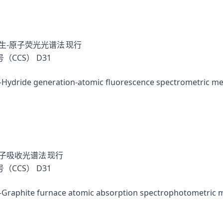
生-原子荧光光谱法
现行
（CCS）
D31
ydride generation-atomic fluorescence spectrometric m
原子吸收光谱法
现行
（CCS）
D31
Graphite furnace atomic absorption spectrophotometric 