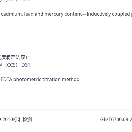
, cadmium, lead and mercury content—Inductively coupled
光度滴定法
废止
（CCS）
D31
—EDTA photometric titration method
69-2010标准检测
GB/T6730.6