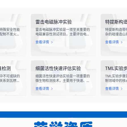
雷击电磁脉冲实验
特提斯构
特殊安全性能
雷击电磁脉冲实验是一项至关重要的
特提斯构造带
配制不发火混
电磁兼容性测试项目，主要评估电子
杂的碰撞造山
材料在受到摩
电气设备在遭受雷电电磁脉冲干扰时
跨越了数亿年
查看详情
查看详情
，不会产生火
的抗扰度性能。雷电作为一种自然现
特提斯和新特
燃易爆环境中
象，其放电过程中会产生极强的电磁
程。对该构造
风险。不发火
脉冲，这种脉冲具有上升时间快、持
分分析，是揭
料安全性能的
续时间短、能量密度高等特点，可能
机制以及成矿
障工业生产安
对周围的电子设备造成严重的干扰甚
特提斯构造带
至永久性损坏。
要是基于现代
准检测
细菌活性快速评估实验
TML实验
采集自该区域
量元素、微量
中不可或缺的
细菌活性快速评估实验是一项重要的
TML实验步
定性与定量测
关系到瓦楞纸
微生物检测技术，主要用于快速、准
制领域中的核
体性能。瓦楞
确地评估细菌的代谢活性和生存状
测定样品中的
查看详情
查看详情
GB/T
态。该技术通过检测细菌细胞内的特
药、食品、化
原纸》国家标准
定代谢产物、酶活性或能量指标，能
业，TML（Tota
对瓦楞原纸的
够在短时间内获得细菌活性的定量数
测是评估产品
系统化测试和
据，为环境监测、食品安全、医药研
生产过程控制
系涵盖了从原
发和工业生产提供科学依据。
对样品中需氧
全过程质量控
总数的定量分
科学、规范的
制人员能够准
生物污染，从
符合相关法规