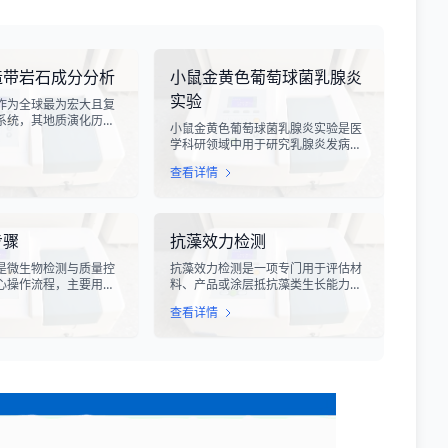
造带岩石成分分析
小鼠金黄色葡萄球菌乳腺炎
实验
作为全球最为宏大且复
系统，其地质演化历史
小鼠金黄色葡萄球菌乳腺炎实验是医
，记录了原特提斯、古
学科研领域中用于研究乳腺炎发病机
提斯洋的开裂与闭合过
制、药物筛选及免疫应答反应的重要
带内岩石进行精确的成
查看详情
动物模型实验。乳腺炎作为哺乳期女
示板块俯冲、碰撞造山
性及乳用牲畜中常见的一种炎症性疾
作用规律的关键手段。
病，对公共卫生和畜牧业经济均构成
岩石成分分析技术，主
显著影响。金黄色葡萄球菌作为引发
地球化学分析手段，对
步骤
抗藻效力检测
乳腺炎的主要病原菌之一，因其高致
的各类岩石样本进行主
病性和耐药性成为研究的重点对象。
元素以及同位素组成的
骤是微生物检测与质量控
抗藻效力检测是一项专门用于评估材
通过构建小鼠金黄色葡萄球菌乳腺感
定。
心操作流程，主要用于
料、产品或涂层抵抗藻类生长能力的
染模型，科研人员能够在可控的实验
总微生物负荷。在制
专业测试技术。在自然环境中，藻类
条件下，深入探究病原菌与宿主之间
查看详情
妆品及环境监测等行
是一种广泛分布的微生物，能够在潮
的相互作用，揭示
l Microbial Load）检
湿、光照充足的环境中迅速繁殖，并
卫生质量、安全性以及
在各种材料表面形成生物膜。藻类的
水平的关键指标。通过
生长不仅会影响产品的外观，导致表
菌总数、霉菌和酵母菌
面变色、污渍和异味，还可能对材料
析，科研人员和质量控
的物理性能造成损害，缩短产品的使
确判断样品是否受到微
用寿命。因此，抗藻效力检测在建筑
而确保最终产品的质量
材料、船舶涂料、纺织品、塑料制品
标准。
等多个行业中具有重要的应用价值。