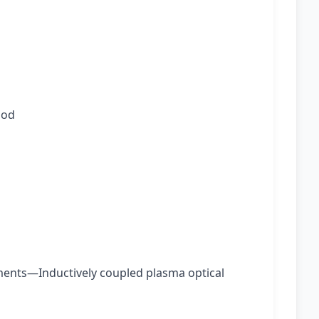
hod
ements—Inductively coupled plasma optical