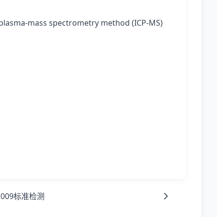
 plasma-mass spectrometry method (ICP-MS)
8-2009标准检测