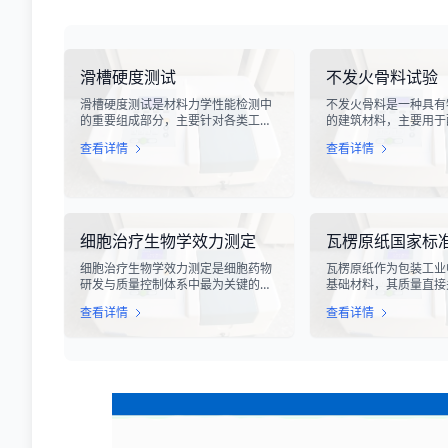
滑槽硬度测试
不发火骨料试验
滑槽硬度测试是材料力学性能检测中
不发火骨料是一种具有
的重要组成部分，主要针对各类工业
的建筑材料，主要用于
设备、输送系统、自动化生产线中使
凝土或不发火砂浆。该
查看详情
查看详情
用的滑槽部件进行硬度指标评估。滑
擦、撞击等机械作用时
槽作为物料输送的关键导向部件，其
花，从而有效降低在易
硬度性能直接影响设备的使用寿命、
发生火灾或爆炸事故的
运行稳定性和安全性。通过科学的硬
骨料试验是评定该类材
度测试，可以准确评估滑槽材料的抗
关键检测手段，对于保
变形能力、耐磨性能以及整体机械强
全具有重要意义。
细胞治疗生物学效力测定
瓦楞原纸国家标
度。
细胞治疗生物学效力测定是细胞药物
瓦楞原纸作为包装工业
研发与质量控制体系中最为关键的核
基础材料，其质量直接
心环节之一。随着再生医学与免疫治
箱的强度、耐用性和整
查看详情
查看详情
疗的飞速发展，尤其是CAR-T、TCR-
原纸国家标准检测是依据
T、干细胞及NK细胞疗法的陆续上
13023-2008《瓦楞
市，如何科学、准确地评估这些“活细
及相关测试方法标准，
胞药物”的临床治疗潜力，成为了监管
各项物理性能指标进行
部门与制药企业共同关注的焦点。生
评价的过程。该检测体
物学效力，简称“效价”，并非简单的
材料选取到成品出厂的
细胞计数或表型分析，而是指细胞产
制，为包装行业提供了
品能够引起某种特定生物学反应的能
质量评价依据。
力，是其有效性的直接量度。