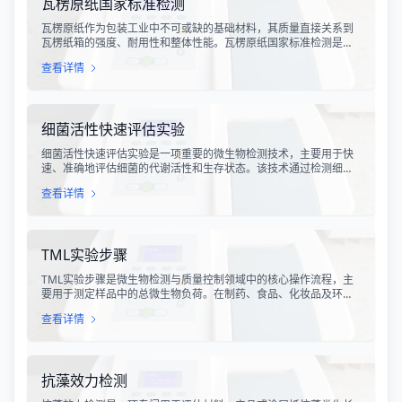
瓦楞原纸国家标准检测
瓦楞原纸作为包装工业中不可或缺的基础材料，其质量直接关系到
瓦楞纸箱的强度、耐用性和整体性能。瓦楞原纸国家标准检测是依
据GB/T 13023-2008《瓦楞原纸》国家标准及相关测试方法标准，
查看详情
对瓦楞原纸的各项物理性能指标进行系统化测试和评价的过程。该
检测体系涵盖了从原材料选取到成品出厂的全过程质量控制，为包
装行业提供了科学、规范的质量评价依据。
细菌活性快速评估实验
细菌活性快速评估实验是一项重要的微生物检测技术，主要用于快
速、准确地评估细菌的代谢活性和生存状态。该技术通过检测细菌
细胞内的特定代谢产物、酶活性或能量指标，能够在短时间内获得
查看详情
细菌活性的定量数据，为环境监测、食品安全、医药研发和工业生
产提供科学依据。
TML实验步骤
TML实验步骤是微生物检测与质量控制领域中的核心操作流程，主
要用于测定样品中的总微生物负荷。在制药、食品、化妆品及环境
监测等行业，TML（Total Microbial Load）检测是评估产品卫生质
查看详情
量、安全性以及生产过程控制水平的关键指标。通过对样品中需氧
菌总数、霉菌和酵母菌总数的定量分析，科研人员和质量控制人员
能够准确判断样品是否受到微生物污染，从而确保最终产品的质量
符合相关法规标准。
抗藻效力检测