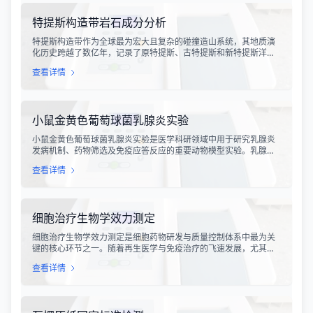
特提斯构造带岩石成分分析
特提斯构造带作为全球最为宏大且复杂的碰撞造山系统，其地质演
化历史跨越了数亿年，记录了原特提斯、古特提斯和新特提斯洋的
开裂与闭合过程。对该构造带内岩石进行精确的成分分析，是揭示
查看详情
板块俯冲、碰撞造山机制以及成矿作用规律的关键手段。特提斯构
造带岩石成分分析技术，主要是基于现代地球化学分析手段，对采
集自该区域的各类岩石样本进行主量元素、微量元素以及同位素组
成的定性与定量测定。
小鼠金黄色葡萄球菌乳腺炎实验
小鼠金黄色葡萄球菌乳腺炎实验是医学科研领域中用于研究乳腺炎
发病机制、药物筛选及免疫应答反应的重要动物模型实验。乳腺炎
作为哺乳期女性及乳用牲畜中常见的一种炎症性疾病，对公共卫生
查看详情
和畜牧业经济均构成显著影响。金黄色葡萄球菌作为引发乳腺炎的
主要病原菌之一，因其高致病性和耐药性成为研究的重点对象。通
过构建小鼠金黄色葡萄球菌乳腺感染模型，科研人员能够在可控的
实验条件下，深入探究病原菌与宿主之间的相互作用，揭示
细胞治疗生物学效力测定
细胞治疗生物学效力测定是细胞药物研发与质量控制体系中最为关
键的核心环节之一。随着再生医学与免疫治疗的飞速发展，尤其是
CAR-T、TCR-T、干细胞及NK细胞疗法的陆续上市，如何科学、准
查看详情
确地评估这些“活细胞药物”的临床治疗潜力，成为了监管部门与制药
企业共同关注的焦点。生物学效力，简称“效价”，并非简单的细胞计
数或表型分析，而是指细胞产品能够引起某种特定生物学反应的能
力，是其有效性的直接量度。