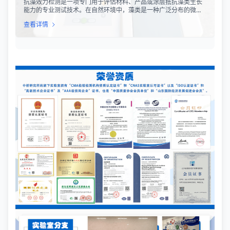
抗藻效力检测是一项专门用于评估材料、产品或涂层抵抗藻类生长
能力的专业测试技术。在自然环境中，藻类是一种广泛分布的微生
物，能够在潮湿、光照充足的环境中迅速繁殖，并在各种材料表面
查看详情
形成生物膜。藻类的生长不仅会影响产品的外观，导致表面变色、
污渍和异味，还可能对材料的物理性能造成损害，缩短产品的使用
寿命。因此，抗藻效力检测在建筑材料、船舶涂料、纺织品、塑料
制品等多个行业中具有重要的应用价值。