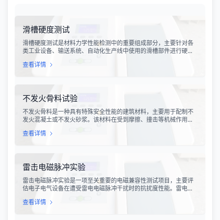
滑槽硬度测试
滑槽硬度测试是材料力学性能检测中的重要组成部分，主要针对各
类工业设备、输送系统、自动化生产线中使用的滑槽部件进行硬度
指标评估。滑槽作为物料输送的关键导向部件，其硬度性能直接影
查看详情
响设备的使用寿命、运行稳定性和安全性。通过科学的硬度测试，
可以准确评估滑槽材料的抗变形能力、耐磨性能以及整体机械强
度。
不发火骨料试验
不发火骨料是一种具有特殊安全性能的建筑材料，主要用于配制不
发火混凝土或不发火砂浆。该材料在受到摩擦、撞击等机械作用
时，不会产生火花，从而有效降低在易燃易爆环境中发生火灾或爆
查看详情
炸事故的风险。不发火骨料试验是评定该类材料安全性能的关键检
测手段，对于保障工业生产安全具有重要意义。
雷击电磁脉冲实验
雷击电磁脉冲实验是一项至关重要的电磁兼容性测试项目，主要评
估电子电气设备在遭受雷电电磁脉冲干扰时的抗扰度性能。雷电作
为一种自然现象，其放电过程中会产生极强的电磁脉冲，这种脉冲
查看详情
具有上升时间快、持续时间短、能量密度高等特点，可能对周围的
电子设备造成严重的干扰甚至永久性损坏。