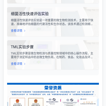
检测体系涵盖了从原材料选取到成品出厂的全过程质量控制，为包
装行业提供了科学、规范的质量评价依据。
细菌活性快速评估实验
细菌活性快速评估实验是一项重要的微生物检测技术，主要用于快
速、准确地评估细菌的代谢活性和生存状态。该技术通过检测细菌
细胞内的特定代谢产物、酶活性或能量指标，能够在短时间内获得
查看详情
细菌活性的定量数据，为环境监测、食品安全、医药研发和工业生
产提供科学依据。
TML实验步骤
TML实验步骤是微生物检测与质量控制领域中的核心操作流程，主
要用于测定样品中的总微生物负荷。在制药、食品、化妆品及环境
监测等行业，TML（Total Microbial Load）检测是评估产品卫生质
查看详情
量、安全性以及生产过程控制水平的关键指标。通过对样品中需氧
菌总数、霉菌和酵母菌总数的定量分析，科研人员和质量控制人员
能够准确判断样品是否受到微生物污染，从而确保最终产品的质量
符合相关法规标准。