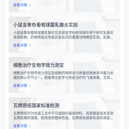
开裂与闭合过程。对该构造带内岩石进行精确的成分分析，是揭示
查看详情
板块俯冲、碰撞造山机制以及成矿作用规律的关键手段。特提斯构
造带岩石成分分析技术，主要是基于现代地球化学分析手段，对采
集自该区域的各类岩石样本进行主量元素、微量元素以及同位素组
成的定性与定量测定。
小鼠金黄色葡萄球菌乳腺炎实验
小鼠金黄色葡萄球菌乳腺炎实验是医学科研领域中用于研究乳腺炎
发病机制、药物筛选及免疫应答反应的重要动物模型实验。乳腺炎
作为哺乳期女性及乳用牲畜中常见的一种炎症性疾病，对公共卫生
查看详情
和畜牧业经济均构成显著影响。金黄色葡萄球菌作为引发乳腺炎的
主要病原菌之一，因其高致病性和耐药性成为研究的重点对象。通
过构建小鼠金黄色葡萄球菌乳腺感染模型，科研人员能够在可控的
实验条件下，深入探究病原菌与宿主之间的相互作用，揭示
细胞治疗生物学效力测定
细胞治疗生物学效力测定是细胞药物研发与质量控制体系中最为关
键的核心环节之一。随着再生医学与免疫治疗的飞速发展，尤其是
CAR-T、TCR-T、干细胞及NK细胞疗法的陆续上市，如何科学、准
查看详情
确地评估这些“活细胞药物”的临床治疗潜力，成为了监管部门与制药
企业共同关注的焦点。生物学效力，简称“效价”，并非简单的细胞计
数或表型分析，而是指细胞产品能够引起某种特定生物学反应的能
力，是其有效性的直接量度。
瓦楞原纸国家标准检测
瓦楞原纸作为包装工业中不可或缺的基础材料，其质量直接关系到
瓦楞纸箱的强度、耐用性和整体性能。瓦楞原纸国家标准检测是依
据GB/T 13023-2008《瓦楞原纸》国家标准及相关测试方法标准，
查看详情
对瓦楞原纸的各项物理性能指标进行系统化测试和评价的过程。该