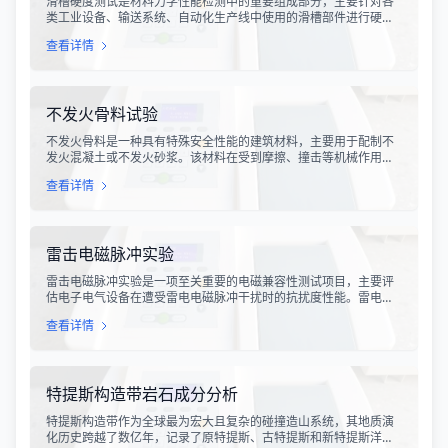
滑槽硬度测试是材料力学性能检测中的重要组成部分，主要针对各
类工业设备、输送系统、自动化生产线中使用的滑槽部件进行硬度
指标评估。滑槽作为物料输送的关键导向部件，其硬度性能直接影
查看详情
响设备的使用寿命、运行稳定性和安全性。通过科学的硬度测试，
可以准确评估滑槽材料的抗变形能力、耐磨性能以及整体机械强
度。
不发火骨料试验
不发火骨料是一种具有特殊安全性能的建筑材料，主要用于配制不
发火混凝土或不发火砂浆。该材料在受到摩擦、撞击等机械作用
时，不会产生火花，从而有效降低在易燃易爆环境中发生火灾或爆
查看详情
炸事故的风险。不发火骨料试验是评定该类材料安全性能的关键检
测手段，对于保障工业生产安全具有重要意义。
雷击电磁脉冲实验
雷击电磁脉冲实验是一项至关重要的电磁兼容性测试项目，主要评
估电子电气设备在遭受雷电电磁脉冲干扰时的抗扰度性能。雷电作
为一种自然现象，其放电过程中会产生极强的电磁脉冲，这种脉冲
查看详情
具有上升时间快、持续时间短、能量密度高等特点，可能对周围的
电子设备造成严重的干扰甚至永久性损坏。
特提斯构造带岩石成分分析
特提斯构造带作为全球最为宏大且复杂的碰撞造山系统，其地质演
化历史跨越了数亿年，记录了原特提斯、古特提斯和新特提斯洋的