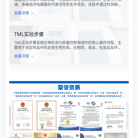
速、准确地评估细菌的代谢活性和生存状态。该技术通过检测细菌
细胞内的特定代谢产物、酶活性或能量指标，能够在短时间内获得
查看详情
细菌活性的定量数据，为环境监测、食品安全、医药研发和工业生
产提供科学依据。
TML实验步骤
TML实验步骤是微生物检测与质量控制领域中的核心操作流程，主
要用于测定样品中的总微生物负荷。在制药、食品、化妆品及环境
监测等行业，TML（Total Microbial Load）检测是评估产品卫生质
查看详情
量、安全性以及生产过程控制水平的关键指标。通过对样品中需氧
菌总数、霉菌和酵母菌总数的定量分析，科研人员和质量控制人员
能够准确判断样品是否受到微生物污染，从而确保最终产品的质量
符合相关法规标准。