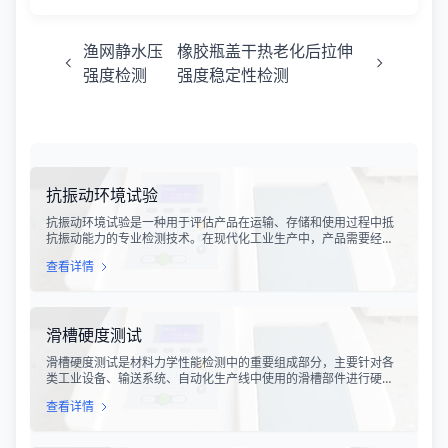
渔网静水压
橡胶瓶盖干热老化后拉伸
强度检测
强度稳定性检测
抗振动环境试验
抗振动环境试验是一种用于评估产品在运输、存储和使用过程中抵
抗振动能力的专业检测技术。在现代化工业生产中，产品需要经历
各种复杂的物流运输环节，从生产线到最终用户手中，不可避免地
查看详情
会受到不同程度的振动冲击。这种振动可能导致产品结构松动、零
部件损坏、性能下降甚至完全失效，给生产企业和消费者带来巨大
的经济损失和安全隐患。
滑槽硬度测试
滑槽硬度测试是材料力学性能检测中的重要组成部分，主要针对各
类工业设备、输送系统、自动化生产线中使用的滑槽部件进行硬度
指标评估。滑槽作为物料输送的关键导向部件，其硬度性能直接影
查看详情
响设备的使用寿命、运行稳定性和安全性。通过科学的硬度测试，
可以准确评估滑槽材料的抗变形能力、耐磨性能以及整体机械强
度。