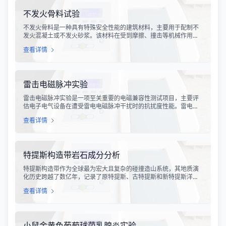
不发火骨料试验
不发火骨料是一种具有特殊安全性能的建筑材料，主要用于配制不
发火混凝土或不发火砂浆。该材料在受到摩擦、撞击等机械作用
时，不会产生火花，从而有效降低在易燃易爆环境中发生火灾或爆
查看详情
炸事故的风险。不发火骨料试验是评定该类材料安全性能的关键检
测手段，对于保障工业生产安全具有重要意义。
雷击电磁脉冲实验
雷击电磁脉冲实验是一项至关重要的电磁兼容性测试项目，主要评
估电子电气设备在遭受雷电电磁脉冲干扰时的抗扰度性能。雷电作
为一种自然现象，其放电过程中会产生极强的电磁脉冲，这种脉冲
查看详情
具有上升时间快、持续时间短、能量密度高等特点，可能对周围的
电子设备造成严重的干扰甚至永久性损坏。
特提斯构造带岩石成分分析
特提斯构造带作为全球最为宏大且复杂的碰撞造山系统，其地质演
化历史跨越了数亿年，记录了原特提斯、古特提斯和新特提斯洋的
开裂与闭合过程。对该构造带内岩石进行精确的成分分析，是揭示
查看详情
板块俯冲、碰撞造山机制以及成矿作用规律的关键手段。特提斯构
造带岩石成分分析技术，主要是基于现代地球化学分析手段，对采
集自该区域的各类岩石样本进行主量元素、微量元素以及同位素组
成的定性与定量测定。
小鼠金黄色葡萄球菌乳腺炎实验