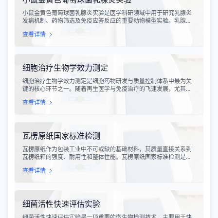
小鼠金黄色葡萄球菌乳腺炎实验是医学科研领域中用于研究乳腺炎
发病机制、药物筛选及免疫应答反应的重要动物模型实验。乳腺炎
作为哺乳期女性及乳用牲畜中常见的一种炎症性疾病，对公共卫生
查看详情
和畜牧业经济均构成显著影响。金黄色葡萄球菌作为引发乳腺炎的
主要病原菌之一，因其高致病性和耐药性成为研究的重点对象。通
过构建小鼠金黄色葡萄球菌乳腺感染模型，科研人员能够在可控的
实验条件下，深入探究病原菌与宿主之间的相互作用，揭示
细胞治疗生物学效力测定
细胞治疗生物学效力测定是细胞药物研发与质量控制体系中最为关
键的核心环节之一。随着再生医学与免疫治疗的飞速发展，尤其是
CAR-T、TCR-T、干细胞及NK细胞疗法的陆续上市，如何科学、准
查看详情
确地评估这些“活细胞药物”的临床治疗潜力，成为了监管部门与制药
企业共同关注的焦点。生物学效力，简称“效价”，并非简单的细胞计
数或表型分析，而是指细胞产品能够引起某种特定生物学反应的能
力，是其有效性的直接量度。
瓦楞原纸国家标准检测
瓦楞原纸作为包装工业中不可或缺的基础材料，其质量直接关系到
瓦楞纸箱的强度、耐用性和整体性能。瓦楞原纸国家标准检测是依
据GB/T 13023-2008《瓦楞原纸》国家标准及相关测试方法标准，
查看详情
对瓦楞原纸的各项物理性能指标进行系统化测试和评价的过程。该
检测体系涵盖了从原材料选取到成品出厂的全过程质量控制，为包
装行业提供了科学、规范的质量评价依据。
细菌活性快速评估实验
细菌活性快速评估实验是一项重要的微生物检测技术，主要用于快