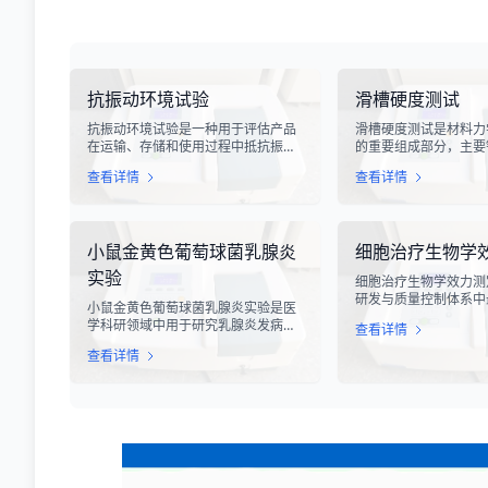
抗振动环境试验
滑槽硬度测试
抗振动环境试验是一种用于评估产品
滑槽硬度测试是材料力
在运输、存储和使用过程中抵抗振动
的重要组成部分，主要
能力的专业检测技术。在现代化工业
设备、输送系统、自动
查看详情
查看详情
生产中，产品需要经历各种复杂的物
用的滑槽部件进行硬度
流运输环节，从生产线到最终用户手
槽作为物料输送的关键
中，不可避免地会受到不同程度的振
硬度性能直接影响设备
动冲击。这种振动可能导致产品结构
运行稳定性和安全性。
小鼠金黄色葡萄球菌乳腺炎
细胞治疗生物学
松动、零部件损坏、性能下降甚至完
度测试，可以准确评估
全失效，给生产企业和消费者带来巨
变形能力、耐磨性能以
实验
细胞治疗生物学效力测
大的经济损失和安全隐患。
度。
研发与质量控制体系中
小鼠金黄色葡萄球菌乳腺炎实验是医
心环节之一。随着再生
学科研领域中用于研究乳腺炎发病机
查看详情
疗的飞速发展，尤其是CA
制、药物筛选及免疫应答反应的重要
T、干细胞及NK细胞
查看详情
动物模型实验。乳腺炎作为哺乳期女
市，如何科学、准确地
性及乳用牲畜中常见的一种炎症性疾
胞药物”的临床治疗潜
病，对公共卫生和畜牧业经济均构成
部门与制药企业共同关
显著影响。金黄色葡萄球菌作为引发
物学效力，简称“效价
乳腺炎的主要病原菌之一，因其高致
细胞计数或表型分析，
病性和耐药性成为研究的重点对象。
品能够引起某种特定生
通过构建小鼠金黄色葡萄球菌乳腺感
力，是其有效性的直接
染模型，科研人员能够在可控的实验