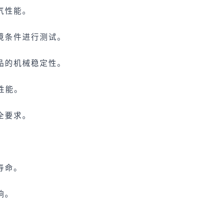
气性能。
境条件进行测试。
品的机械稳定性。
性能。
全要求。
寿命。
响。