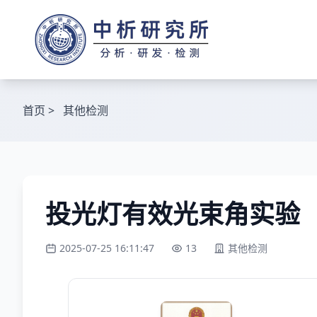
首页
>
其他检测
投光灯有效光束角实验
2025-07-25 16:11:47
13
其他检测