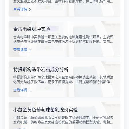
发火混凝土或不发火砂浆。该材料在受到摩擦、撞击等机械作用
时，不会产生火花，从而有效降低在易燃易爆环境中发生火灾或爆
查看详情
炸事故的风险。不发火骨料试验是评定该类材料安全性能的关键检
测手段，对于保障工业生产安全具有重要意义。
雷击电磁脉冲实验
雷击电磁脉冲实验是一项至关重要的电磁兼容性测试项目，主要评
估电子电气设备在遭受雷电电磁脉冲干扰时的抗扰度性能。雷电作
为一种自然现象，其放电过程中会产生极强的电磁脉冲，这种脉冲
查看详情
具有上升时间快、持续时间短、能量密度高等特点，可能对周围的
电子设备造成严重的干扰甚至永久性损坏。
特提斯构造带岩石成分分析
特提斯构造带作为全球最为宏大且复杂的碰撞造山系统，其地质演
化历史跨越了数亿年，记录了原特提斯、古特提斯和新特提斯洋的
开裂与闭合过程。对该构造带内岩石进行精确的成分分析，是揭示
查看详情
板块俯冲、碰撞造山机制以及成矿作用规律的关键手段。特提斯构
造带岩石成分分析技术，主要是基于现代地球化学分析手段，对采
集自该区域的各类岩石样本进行主量元素、微量元素以及同位素组
成的定性与定量测定。
小鼠金黄色葡萄球菌乳腺炎实验
小鼠金黄色葡萄球菌乳腺炎实验是医学科研领域中用于研究乳腺炎
发病机制、药物筛选及免疫应答反应的重要动物模型实验。乳腺炎
作为哺乳期女性及乳用牲畜中常见的一种炎症性疾病，对公共卫生