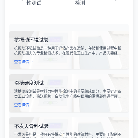
性测试
检测
抗振动环境试验
抗振动环境试验是一种用于评估产品在运输、存储和使用过程中抵
抗振动能力的专业检测技术。在现代化工业生产中，产品需要经历
各种复杂的物流运输环节，从生产线到最终用户手中，不可避免地
查看详情
会受到不同程度的振动冲击。这种振动可能导致产品结构松动、零
部件损坏、性能下降甚至完全失效，给生产企业和消费者带来巨大
的经济损失和安全隐患。
滑槽硬度测试
滑槽硬度测试是材料力学性能检测中的重要组成部分，主要针对各
类工业设备、输送系统、自动化生产线中使用的滑槽部件进行硬度
指标评估。滑槽作为物料输送的关键导向部件，其硬度性能直接影
查看详情
响设备的使用寿命、运行稳定性和安全性。通过科学的硬度测试，
可以准确评估滑槽材料的抗变形能力、耐磨性能以及整体机械强
度。
不发火骨料试验
不发火骨料是一种具有特殊安全性能的建筑材料，主要用于配制不