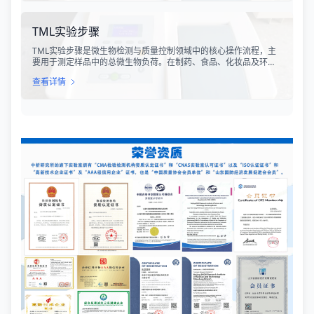
TML实验步骤
TML实验步骤是微生物检测与质量控制领域中的核心操作流程，主
要用于测定样品中的总微生物负荷。在制药、食品、化妆品及环境
监测等行业，TML（Total Microbial Load）检测是评估产品卫生质
查看详情
量、安全性以及生产过程控制水平的关键指标。通过对样品中需氧
菌总数、霉菌和酵母菌总数的定量分析，科研人员和质量控制人员
能够准确判断样品是否受到微生物污染，从而确保最终产品的质量
符合相关法规标准。