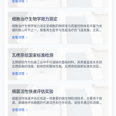
查看详情
和畜牧业经济均构成显著影响。金黄色葡萄球菌作为引发乳腺炎的
主要病原菌之一，因其高致病性和耐药性成为研究的重点对象。通
过构建小鼠金黄色葡萄球菌乳腺感染模型，科研人员能够在可控的
实验条件下，深入探究病原菌与宿主之间的相互作用，揭示
细胞治疗生物学效力测定
细胞治疗生物学效力测定是细胞药物研发与质量控制体系中最为关
键的核心环节之一。随着再生医学与免疫治疗的飞速发展，尤其是
CAR-T、TCR-T、干细胞及NK细胞疗法的陆续上市，如何科学、准
查看详情
确地评估这些“活细胞药物”的临床治疗潜力，成为了监管部门与制药
企业共同关注的焦点。生物学效力，简称“效价”，并非简单的细胞计
数或表型分析，而是指细胞产品能够引起某种特定生物学反应的能
力，是其有效性的直接量度。
瓦楞原纸国家标准检测
瓦楞原纸作为包装工业中不可或缺的基础材料，其质量直接关系到
瓦楞纸箱的强度、耐用性和整体性能。瓦楞原纸国家标准检测是依
据GB/T 13023-2008《瓦楞原纸》国家标准及相关测试方法标准，
查看详情
对瓦楞原纸的各项物理性能指标进行系统化测试和评价的过程。该
检测体系涵盖了从原材料选取到成品出厂的全过程质量控制，为包
装行业提供了科学、规范的质量评价依据。
细菌活性快速评估实验
细菌活性快速评估实验是一项重要的微生物检测技术，主要用于快
速、准确地评估细菌的代谢活性和生存状态。该技术通过检测细菌
细胞内的特定代谢产物、酶活性或能量指标，能够在短时间内获得
查看详情
细菌活性的定量数据，为环境监测、食品安全、医药研发和工业生
产提供科学依据。