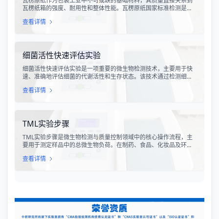
瓦楞原纸作为包装工业中不可或缺的基础材料，其质量直接关系到
瓦楞纸箱的强度、耐用性和整体性能。瓦楞原纸国家标准检测是依
据GB/T 13023-2008《瓦楞原纸》国家标准及相关测试方法标准，
查看详情
对瓦楞原纸的各项物理性能指标进行系统化测试和评价的过程。该
检测体系涵盖了从原材料选取到成品出厂的全过程质量控制，为包
装行业提供了科学、规范的质量评价依据。
细菌活性快速评估实验
细菌活性快速评估实验是一项重要的微生物检测技术，主要用于快
速、准确地评估细菌的代谢活性和生存状态。该技术通过检测细菌
细胞内的特定代谢产物、酶活性或能量指标，能够在短时间内获得
查看详情
细菌活性的定量数据，为环境监测、食品安全、医药研发和工业生
产提供科学依据。
TML实验步骤
TML实验步骤是微生物检测与质量控制领域中的核心操作流程，主
要用于测定样品中的总微生物负荷。在制药、食品、化妆品及环境
监测等行业，TML（Total Microbial Load）检测是评估产品卫生质
查看详情
量、安全性以及生产过程控制水平的关键指标。通过对样品中需氧
菌总数、霉菌和酵母菌总数的定量分析，科研人员和质量控制人员
能够准确判断样品是否受到微生物污染，从而确保最终产品的质量
符合相关法规标准。