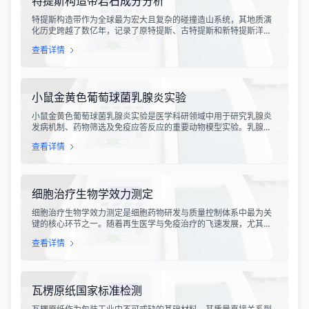
特提斯构造带岩石成分分析
特提斯构造带作为全球最为宏大且复杂的碰撞造山系统，其地质演
化历史跨越了数亿年，记录了原特提斯、古特提斯和新特提斯洋的
开裂与闭合过程。对该构造带内岩石进行精确的成分分析，是揭示
查看详情
板块俯冲、碰撞造山机制以及成矿作用规律的关键手段。特提斯构
造带岩石成分分析技术，主要是基于现代地球化学分析手段，对采
集自该区域的各类岩石样本进行主量元素、微量元素以及同位素组
成的定性与定量测定。
小鼠金黄色葡萄球菌乳腺炎实验
小鼠金黄色葡萄球菌乳腺炎实验是医学科研领域中用于研究乳腺炎
发病机制、药物筛选及免疫应答反应的重要动物模型实验。乳腺炎
作为哺乳期女性及乳用牲畜中常见的一种炎症性疾病，对公共卫生
查看详情
和畜牧业经济均构成显著影响。金黄色葡萄球菌作为引发乳腺炎的
主要病原菌之一，因其高致病性和耐药性成为研究的重点对象。通
过构建小鼠金黄色葡萄球菌乳腺感染模型，科研人员能够在可控的
实验条件下，深入探究病原菌与宿主之间的相互作用，揭示
细胞治疗生物学效力测定
细胞治疗生物学效力测定是细胞药物研发与质量控制体系中最为关
键的核心环节之一。随着再生医学与免疫治疗的飞速发展，尤其是
CAR-T、TCR-T、干细胞及NK细胞疗法的陆续上市，如何科学、准
查看详情
确地评估这些“活细胞药物”的临床治疗潜力，成为了监管部门与制药
企业共同关注的焦点。生物学效力，简称“效价”，并非简单的细胞计
数或表型分析，而是指细胞产品能够引起某种特定生物学反应的能
力，是其有效性的直接量度。
瓦楞原纸国家标准检测