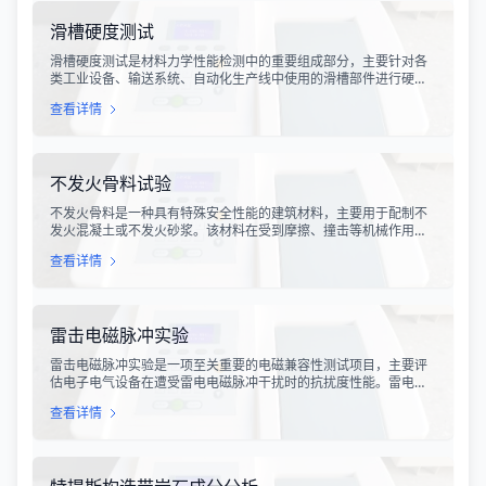
滑槽硬度测试
滑槽硬度测试是材料力学性能检测中的重要组成部分，主要针对各
类工业设备、输送系统、自动化生产线中使用的滑槽部件进行硬度
指标评估。滑槽作为物料输送的关键导向部件，其硬度性能直接影
查看详情
响设备的使用寿命、运行稳定性和安全性。通过科学的硬度测试，
可以准确评估滑槽材料的抗变形能力、耐磨性能以及整体机械强
度。
不发火骨料试验
不发火骨料是一种具有特殊安全性能的建筑材料，主要用于配制不
发火混凝土或不发火砂浆。该材料在受到摩擦、撞击等机械作用
时，不会产生火花，从而有效降低在易燃易爆环境中发生火灾或爆
查看详情
炸事故的风险。不发火骨料试验是评定该类材料安全性能的关键检
测手段，对于保障工业生产安全具有重要意义。
雷击电磁脉冲实验
雷击电磁脉冲实验是一项至关重要的电磁兼容性测试项目，主要评
估电子电气设备在遭受雷电电磁脉冲干扰时的抗扰度性能。雷电作
为一种自然现象，其放电过程中会产生极强的电磁脉冲，这种脉冲
查看详情
具有上升时间快、持续时间短、能量密度高等特点，可能对周围的
电子设备造成严重的干扰甚至永久性损坏。