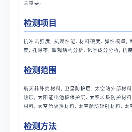
关重要。
检测项目
抗冲击强度, 抗裂性能, 材料硬度, 弹性模量, 
度, 孔隙率, 微观结构分析, 化学成分分析, 抗
检测范围
航天器外壳材料, 卫星防护层, 太空站外部材料
热层, 太阳能电池板保护层, 太空垃圾防护材料
材料, 太空舱隔热材料, 太空舱防辐射材料, 
检测方法