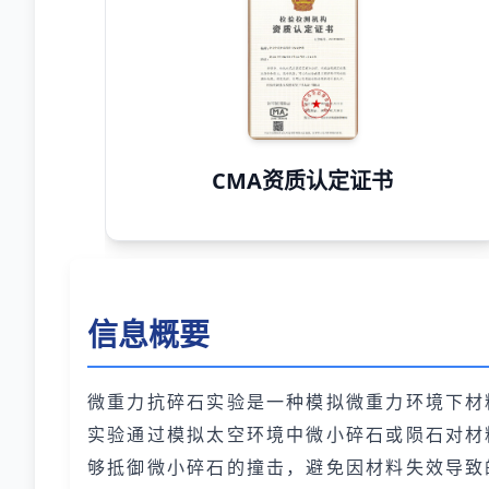
CMA资质认定证书
信息概要
微重力抗碎石实验是一种模拟微重力环境下材
实验通过模拟太空环境中微小碎石或陨石对材
够抵御微小碎石的撞击，避免因材料失效导致