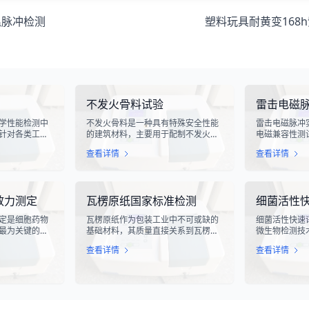
温脉冲检测
塑料玩具耐黄变168
不发火骨料试验
雷击电磁
学性能检测中
不发火骨料是一种具有特殊安全性能
雷击电磁脉冲
针对各类工业
的建筑材料，主要用于配制不发火混
电磁兼容性测
化生产线中使
凝土或不发火砂浆。该材料在受到摩
电气设备在遭
查看详情
查看详情
指标评估。滑
擦、撞击等机械作用时，不会产生火
的抗扰度性能
导向部件，其
花，从而有效降低在易燃易爆环境中
象，其放电过
的使用寿命、
发生火灾或爆炸事故的风险。不发火
脉冲，这种脉
通过科学的硬
骨料试验是评定该类材料安全性能的
续时间短、能
效力测定
瓦楞原纸国家标准检测
细菌活性
滑槽材料的抗
关键检测手段，对于保障工业生产安
对周围的电子
及整体机械强
全具有重要意义。
至永久性损坏
定是细胞药物
瓦楞原纸作为包装工业中不可或缺的
细菌活性快速
最为关键的核
基础材料，其质量直接关系到瓦楞纸
微生物检测技
医学与免疫治
箱的强度、耐用性和整体性能。瓦楞
确地评估细菌
查看详情
查看详情
R-T、TCR-
原纸国家标准检测是依据GB/T
态。该技术通
疗法的陆续上
13023-2008《瓦楞原纸》国家标准
定代谢产物、
评估这些“活细
及相关测试方法标准，对瓦楞原纸的
够在短时间内
力，成为了监管
各项物理性能指标进行系统化测试和
据，为环境监
注的焦点。生
评价的过程。该检测体系涵盖了从原
发和工业生产
”，并非简单的
材料选取到成品出厂的全过程质量控