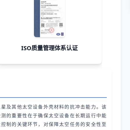
ISO质量管理体系认证
卫星及其他太空设备外壳材料的抗冲击能力。该
检测的重要性在于确保太空设备在长期运行中能
量控制的关键环节，对保障太空任务的安全性至