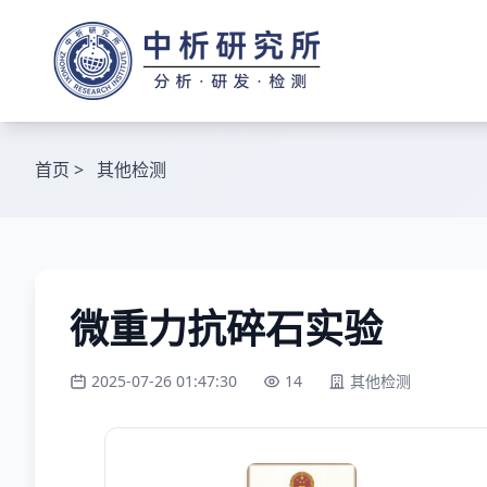
首页
>
其他检测
微重力抗碎石实验
2025-07-26 01:47:30
14
其他检测