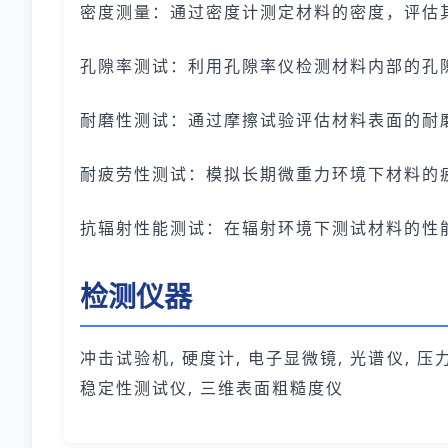
密度测量：通过密度计测定材料的密度，评估
孔隙率测试：利用孔隙率仪检测材料内部的孔
耐磨性测试：通过摩擦试验评估材料表面的耐
耐疲劳性测试：模拟长期微重力环境下材料的
抗辐射性能测试：在辐射环境下测试材料的性
检测仪器
冲击试验机, 硬度计, 电子显微镜, 光谱仪, 压
稳定性测试仪, 三维表面粗糙度仪