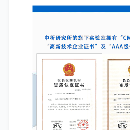
乳腺炎的主要病原菌之一，因其高致
细胞计数或表型分析，
病性和耐药性成为研究的重点对象。
品能够引起某种特定生
通过构建小鼠金黄色葡萄球菌乳腺感
力，是其有效性的直接
染模型，科研人员能够在可控的实验
条件下，深入探究病原菌与宿主之间
的相互作用，揭示