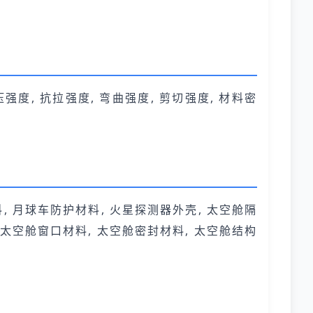
压强度, 抗拉强度, 弯曲强度, 剪切强度, 材料密
, 月球车防护材料, 火星探测器外壳, 太空舱隔
 太空舱窗口材料, 太空舱密封材料, 太空舱结构