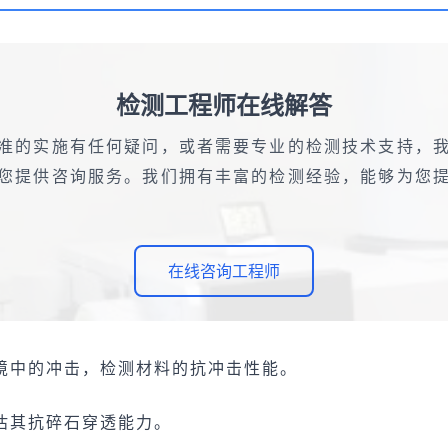
检测工程师在线解答
准的实施有任何疑问，或者需要专业的检测技术支持，
您提供咨询服务。我们拥有丰富的检测经验，能够为您
在线咨询工程师
境中的冲击，检测材料的抗冲击性能。
估其抗碎石穿透能力。