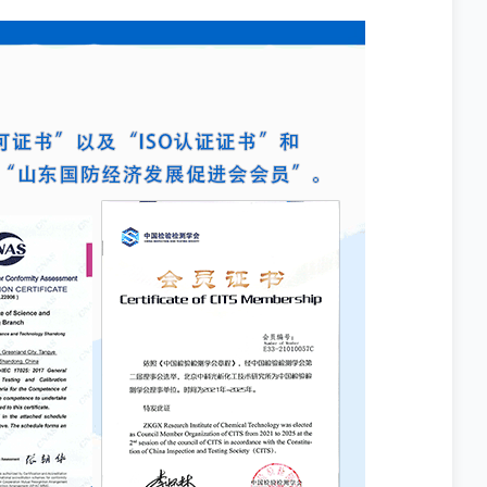
制人员能够准确判断样品是否受到微
生物污染，从而确保最终产品的质量
符合相关法规标准。