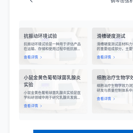
钢琴击弦
抗振动环境试验
滑槽硬度测试
抗振动环境试验是一种用于评估产品
滑槽硬度测试是材料力
在运输、存储和使用过程中抵抗振动
的重要组成部分，主要
能力的专业检测技术。在现代化工业
设备、输送系统、自动
查看详情
查看详情
生产中，产品需要经历各种复杂的物
用的滑槽部件进行硬度
流运输环节，从生产线到最终用户手
槽作为物料输送的关键
中，不可避免地会受到不同程度的振
硬度性能直接影响设备
动冲击。这种振动可能导致产品结构
运行稳定性和安全性。
小鼠金黄色葡萄球菌乳腺炎
细胞治疗生物学
松动、零部件损坏、性能下降甚至完
度测试，可以准确评估
全失效，给生产企业和消费者带来巨
变形能力、耐磨性能以
实验
细胞治疗生物学效力测
大的经济损失和安全隐患。
度。
研发与质量控制体系中
小鼠金黄色葡萄球菌乳腺炎实验是医
心环节之一。随着再生
学科研领域中用于研究乳腺炎发病机
查看详情
疗的飞速发展，尤其是CA
制、药物筛选及免疫应答反应的重要
T、干细胞及NK细胞
查看详情
动物模型实验。乳腺炎作为哺乳期女
市，如何科学、准确地
性及乳用牲畜中常见的一种炎症性疾
胞药物”的临床治疗潜
病，对公共卫生和畜牧业经济均构成
部门与制药企业共同关
显著影响。金黄色葡萄球菌作为引发
物学效力，简称“效价
乳腺炎的主要病原菌之一，因其高致
细胞计数或表型分析，
病性和耐药性成为研究的重点对象。