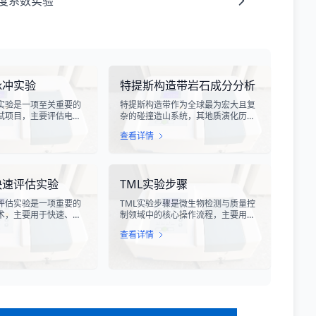
度系数实验
脉冲实验
特提斯构造带岩石成分分析
实验是一项至关重要的
特提斯构造带作为全球最为宏大且复
试项目，主要评估电子
杂的碰撞造山系统，其地质演化历史
受雷电电磁脉冲干扰时
跨越了数亿年，记录了原特提斯、古
查看详情
。雷电作为一种自然现
特提斯和新特提斯洋的开裂与闭合过
程中会产生极强的电磁
程。对该构造带内岩石进行精确的成
冲具有上升时间快、持
分分析，是揭示板块俯冲、碰撞造山
量密度高等特点，可能
机制以及成矿作用规律的关键手段。
快速评估实验
TML实验步骤
设备造成严重的干扰甚
特提斯构造带岩石成分分析技术，主
。
要是基于现代地球化学分析手段，对
评估实验是一项重要的
TML实验步骤是微生物检测与质量控
采集自该区域的各类岩石样本进行主
术，主要用于快速、准
制领域中的核心操作流程，主要用于
量元素、微量元素以及同位素组成的
的代谢活性和生存状
测定样品中的总微生物负荷。在制
定性与定量测定。
查看详情
过检测细菌细胞内的特
药、食品、化妆品及环境监测等行
酶活性或能量指标，能
业，TML（Total Microbial Load）检
获得细菌活性的定量数
测是评估产品卫生质量、安全性以及
测、食品安全、医药研
生产过程控制水平的关键指标。通过
提供科学依据。
对样品中需氧菌总数、霉菌和酵母菌
总数的定量分析，科研人员和质量控
制人员能够准确判断样品是否受到微