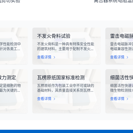
机剪切实验
离合器系统电阻温
不发火骨料试验
雷击电磁
学性能检测中
不发火骨料是一种具有特殊安全性能
雷击电磁脉冲
针对各类工业
的建筑材料，主要用于配制不发火混
电磁兼容性测
化生产线中使
凝土或不发火砂浆。该材料在受到摩
电气设备在遭
查看详情
查看详情
指标评估。滑
擦、撞击等机械作用时，不会产生火
的抗扰度性能
导向部件，其
花，从而有效降低在易燃易爆环境中
象，其放电过
的使用寿命、
发生火灾或爆炸事故的风险。不发火
脉冲，这种脉
通过科学的硬
骨料试验是评定该类材料安全性能的
续时间短、能
效力测定
瓦楞原纸国家标准检测
细菌活性
滑槽材料的抗
关键检测手段，对于保障工业生产安
对周围的电子
及整体机械强
全具有重要意义。
至永久性损坏
定是细胞药物
瓦楞原纸作为包装工业中不可或缺的
细菌活性快速
最为关键的核
基础材料，其质量直接关系到瓦楞纸
微生物检测技
医学与免疫治
箱的强度、耐用性和整体性能。瓦楞
确地评估细菌
查看详情
查看详情
R-T、TCR-
原纸国家标准检测是依据GB/T
态。该技术通
疗法的陆续上
13023-2008《瓦楞原纸》国家标准
定代谢产物、
评估这些“活细
及相关测试方法标准，对瓦楞原纸的
够在短时间内
力，成为了监管
各项物理性能指标进行系统化测试和
据，为环境监
注的焦点。生
评价的过程。该检测体系涵盖了从原
发和工业生产
”，并非简单的
材料选取到成品出厂的全过程质量控
而是指细胞产
制，为包装行业提供了科学、规范的