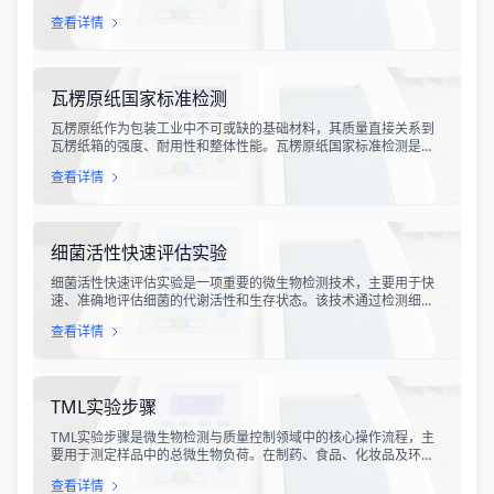
CAR-T、TCR-T、干细胞及NK细胞疗法的陆续上市，如何科学、准
查看详情
确地评估这些“活细胞药物”的临床治疗潜力，成为了监管部门与制药
企业共同关注的焦点。生物学效力，简称“效价”，并非简单的细胞计
数或表型分析，而是指细胞产品能够引起某种特定生物学反应的能
力，是其有效性的直接量度。
瓦楞原纸国家标准检测
瓦楞原纸作为包装工业中不可或缺的基础材料，其质量直接关系到
瓦楞纸箱的强度、耐用性和整体性能。瓦楞原纸国家标准检测是依
据GB/T 13023-2008《瓦楞原纸》国家标准及相关测试方法标准，
查看详情
对瓦楞原纸的各项物理性能指标进行系统化测试和评价的过程。该
检测体系涵盖了从原材料选取到成品出厂的全过程质量控制，为包
装行业提供了科学、规范的质量评价依据。
细菌活性快速评估实验
细菌活性快速评估实验是一项重要的微生物检测技术，主要用于快
速、准确地评估细菌的代谢活性和生存状态。该技术通过检测细菌
细胞内的特定代谢产物、酶活性或能量指标，能够在短时间内获得
查看详情
细菌活性的定量数据，为环境监测、食品安全、医药研发和工业生
产提供科学依据。
TML实验步骤
TML实验步骤是微生物检测与质量控制领域中的核心操作流程，主
要用于测定样品中的总微生物负荷。在制药、食品、化妆品及环境
监测等行业，TML（Total Microbial Load）检测是评估产品卫生质
查看详情
量、安全性以及生产过程控制水平的关键指标。通过对样品中需氧