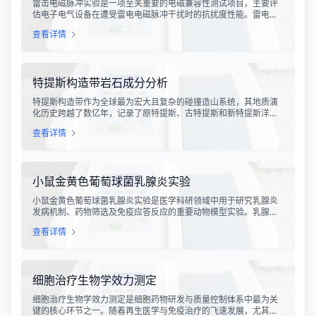
雷击电磁脉冲实验是一项至关重要的电磁兼容性测试项目，主要评
估电子电气设备在遭受雷电电磁脉冲干扰时的抗扰度性能。雷电作
为一种自然现象，其放电过程中会产生极强的电磁脉冲，这种脉冲
查看详情
具有上升时间快、持续时间短、能量密度高等特点，可能对周围的
电子设备造成严重的干扰甚至永久性损坏。
特提斯构造带岩石成分分析
特提斯构造带作为全球最为宏大且复杂的碰撞造山系统，其地质演
化历史跨越了数亿年，记录了原特提斯、古特提斯和新特提斯洋的
开裂与闭合过程。对该构造带内岩石进行精确的成分分析，是揭示
查看详情
板块俯冲、碰撞造山机制以及成矿作用规律的关键手段。特提斯构
造带岩石成分分析技术，主要是基于现代地球化学分析手段，对采
集自该区域的各类岩石样本进行主量元素、微量元素以及同位素组
成的定性与定量测定。
小鼠金黄色葡萄球菌乳腺炎实验
小鼠金黄色葡萄球菌乳腺炎实验是医学科研领域中用于研究乳腺炎
发病机制、药物筛选及免疫应答反应的重要动物模型实验。乳腺炎
作为哺乳期女性及乳用牲畜中常见的一种炎症性疾病，对公共卫生
查看详情
和畜牧业经济均构成显著影响。金黄色葡萄球菌作为引发乳腺炎的
主要病原菌之一，因其高致病性和耐药性成为研究的重点对象。通
过构建小鼠金黄色葡萄球菌乳腺感染模型，科研人员能够在可控的
实验条件下，深入探究病原菌与宿主之间的相互作用，揭示
细胞治疗生物学效力测定
细胞治疗生物学效力测定是细胞药物研发与质量控制体系中最为关
键的核心环节之一。随着再生医学与免疫治疗的飞速发展，尤其是