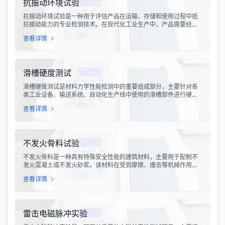
抗振动环境试验
抗振动环境试验是一种用于评估产品在运输、存储和使用过程中抵
抗振动能力的专业检测技术。在现代化工业生产中，产品需要经历
各种复杂的物流运输环节，从生产线到最终用户手中，不可避免地
查看详情
会受到不同程度的振动冲击。这种振动可能导致产品结构松动、零
部件损坏、性能下降甚至完全失效，给生产企业和消费者带来巨大
的经济损失和安全隐患。
滑槽硬度测试
滑槽硬度测试是材料力学性能检测中的重要组成部分，主要针对各
类工业设备、输送系统、自动化生产线中使用的滑槽部件进行硬度
指标评估。滑槽作为物料输送的关键导向部件，其硬度性能直接影
查看详情
响设备的使用寿命、运行稳定性和安全性。通过科学的硬度测试，
可以准确评估滑槽材料的抗变形能力、耐磨性能以及整体机械强
度。
不发火骨料试验
不发火骨料是一种具有特殊安全性能的建筑材料，主要用于配制不
发火混凝土或不发火砂浆。该材料在受到摩擦、撞击等机械作用
时，不会产生火花，从而有效降低在易燃易爆环境中发生火灾或爆
查看详情
炸事故的风险。不发火骨料试验是评定该类材料安全性能的关键检
测手段，对于保障工业生产安全具有重要意义。
雷击电磁脉冲实验