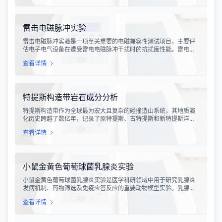
测手段，对于保障工业生产安全具有重要意义。
雷击电磁脉冲实验
雷击电磁脉冲实验是一项至关重要的电磁兼容性测试项目，主要评
估电子电气设备在遭受雷电电磁脉冲干扰时的抗扰度性能。雷电作
为一种自然现象，其放电过程中会产生极强的电磁脉冲，这种脉冲
查看详情
具有上升时间快、持续时间短、能量密度高等特点，可能对周围的
电子设备造成严重的干扰甚至永久性损坏。
特提斯构造带岩石成分分析
特提斯构造带作为全球最为宏大且复杂的碰撞造山系统，其地质演
化历史跨越了数亿年，记录了原特提斯、古特提斯和新特提斯洋的
开裂与闭合过程。对该构造带内岩石进行精确的成分分析，是揭示
查看详情
板块俯冲、碰撞造山机制以及成矿作用规律的关键手段。特提斯构
造带岩石成分分析技术，主要是基于现代地球化学分析手段，对采
集自该区域的各类岩石样本进行主量元素、微量元素以及同位素组
成的定性与定量测定。
小鼠金黄色葡萄球菌乳腺炎实验
小鼠金黄色葡萄球菌乳腺炎实验是医学科研领域中用于研究乳腺炎
发病机制、药物筛选及免疫应答反应的重要动物模型实验。乳腺炎
作为哺乳期女性及乳用牲畜中常见的一种炎症性疾病，对公共卫生
查看详情
和畜牧业经济均构成显著影响。金黄色葡萄球菌作为引发乳腺炎的
主要病原菌之一，因其高致病性和耐药性成为研究的重点对象。通
过构建小鼠金黄色葡萄球菌乳腺感染模型，科研人员能够在可控的