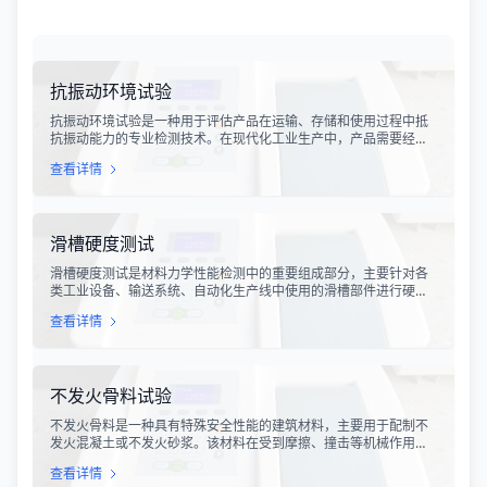
抗振动环境试验
抗振动环境试验是一种用于评估产品在运输、存储和使用过程中抵
抗振动能力的专业检测技术。在现代化工业生产中，产品需要经历
各种复杂的物流运输环节，从生产线到最终用户手中，不可避免地
查看详情
会受到不同程度的振动冲击。这种振动可能导致产品结构松动、零
部件损坏、性能下降甚至完全失效，给生产企业和消费者带来巨大
的经济损失和安全隐患。
滑槽硬度测试
滑槽硬度测试是材料力学性能检测中的重要组成部分，主要针对各
类工业设备、输送系统、自动化生产线中使用的滑槽部件进行硬度
指标评估。滑槽作为物料输送的关键导向部件，其硬度性能直接影
查看详情
响设备的使用寿命、运行稳定性和安全性。通过科学的硬度测试，
可以准确评估滑槽材料的抗变形能力、耐磨性能以及整体机械强
度。
不发火骨料试验
不发火骨料是一种具有特殊安全性能的建筑材料，主要用于配制不
发火混凝土或不发火砂浆。该材料在受到摩擦、撞击等机械作用
时，不会产生火花，从而有效降低在易燃易爆环境中发生火灾或爆
查看详情
炸事故的风险。不发火骨料试验是评定该类材料安全性能的关键检