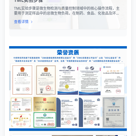
TML实验步骤
TML实验步骤是微生物检测与质量控制领域中的核心操作流程，主
要用于测定样品中的总微生物负荷。在制药、食品、化妆品及环境
监测等行业，TML（Total Microbial Load）检测是评估产品卫生质
查看详情
量、安全性以及生产过程控制水平的关键指标。通过对样品中需氧
菌总数、霉菌和酵母菌总数的定量分析，科研人员和质量控制人员
能够准确判断样品是否受到微生物污染，从而确保最终产品的质量
符合相关法规标准。