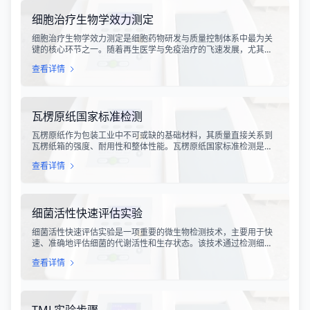
实验条件下，深入探究病原菌与宿主之间的相互作用，揭示
细胞治疗生物学效力测定
细胞治疗生物学效力测定是细胞药物研发与质量控制体系中最为关
键的核心环节之一。随着再生医学与免疫治疗的飞速发展，尤其是
CAR-T、TCR-T、干细胞及NK细胞疗法的陆续上市，如何科学、准
查看详情
确地评估这些“活细胞药物”的临床治疗潜力，成为了监管部门与制药
企业共同关注的焦点。生物学效力，简称“效价”，并非简单的细胞计
数或表型分析，而是指细胞产品能够引起某种特定生物学反应的能
力，是其有效性的直接量度。
瓦楞原纸国家标准检测
瓦楞原纸作为包装工业中不可或缺的基础材料，其质量直接关系到
瓦楞纸箱的强度、耐用性和整体性能。瓦楞原纸国家标准检测是依
据GB/T 13023-2008《瓦楞原纸》国家标准及相关测试方法标准，
查看详情
对瓦楞原纸的各项物理性能指标进行系统化测试和评价的过程。该
检测体系涵盖了从原材料选取到成品出厂的全过程质量控制，为包
装行业提供了科学、规范的质量评价依据。
细菌活性快速评估实验
细菌活性快速评估实验是一项重要的微生物检测技术，主要用于快
速、准确地评估细菌的代谢活性和生存状态。该技术通过检测细菌
细胞内的特定代谢产物、酶活性或能量指标，能够在短时间内获得
查看详情
细菌活性的定量数据，为环境监测、食品安全、医药研发和工业生
产提供科学依据。