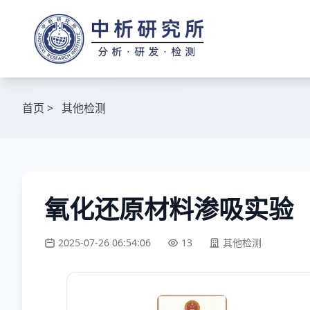
首页
>
其他检测
氧化还原材料渗吸实验
2025-07-26 06:54:06
13
其他检测