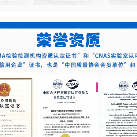
评估这些“活细
及相关测试方法标准，对瓦楞原纸的
够在短时间内
力，成为了监管
各项物理性能指标进行系统化测试和
据，为环境监
注的焦点。生
评价的过程。该检测体系涵盖了从原
发和工业生产
”，并非简单的
材料选取到成品出厂的全过程质量控
而是指细胞产
制，为包装行业提供了科学、规范的
物学反应的能
质量评价依据。
量度。