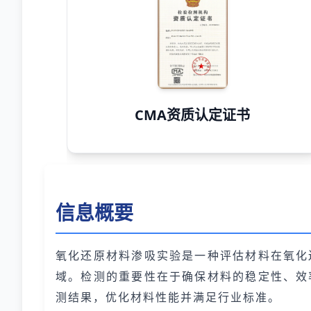
CMA资质认定证书
信息概要
氧化还原材料渗吸实验是一种评估材料在氧化
域。检测的重要性在于确保材料的稳定性、效
测结果，优化材料性能并满足行业标准。