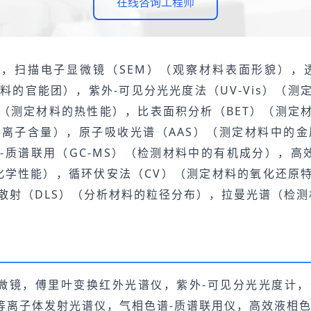
在线咨询工程师
），扫描电子显微镜（SEM）（观察材料表面形貌），
料的官能团），紫外-可见分光光度法（UV-Vis）（
）（测定材料的热性能），比表面积分析（BET）（测定
离子含量），原子吸收光谱（AAS）（测定材料中的金
-质谱联用（GC-MS）（检测材料中的有机成分），高
电化学性能），循环伏安法（CV）（测定材料的氧化还原
光散射（DLS）（分析材料的粒径分布），拉曼光谱（检
微镜，傅里叶变换红外光谱仪，紫外-可见分光光度计
等离子体发射光谱仪，气相色谱-质谱联用仪，高效液相