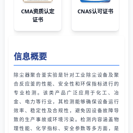
CMA资质认定
CNAS认可证书
证书
信息概要
除尘器聚合釜实验是针对工业除尘设备及聚
合反应釜的性能、安全性和环保指标进行的
专业检测。该类产品广泛应用于化工、冶
金、电力等行业，其检测能够确保设备运行
效率、稳定性及合规性，避免因设备故障导
致的生产事故或环境污染。检测内容涵盖物
理性能、化学指标、安全参数等多方面，是