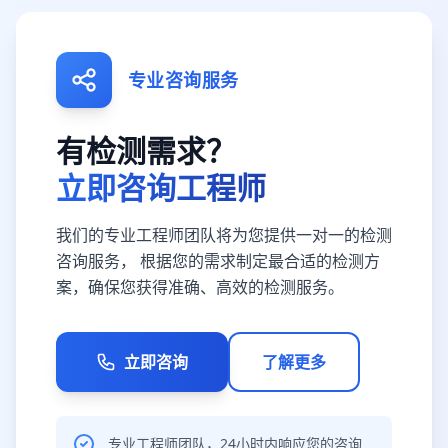
专业咨询服务
有检测需求？
立即咨询工程师
我们的专业工程师团队将为您提供一对一的检测
咨询服务， 根据您的需求制定最合适的检测方
案，确保您获得准确、高效的检测服务。
立即咨询
了解更多
专业工程师团队，24小时内响应您的咨询