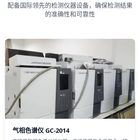
配备国际领先的检测仪器设备，确保检测结果
的准确性和可靠性
气相色谱仪 GC-2014