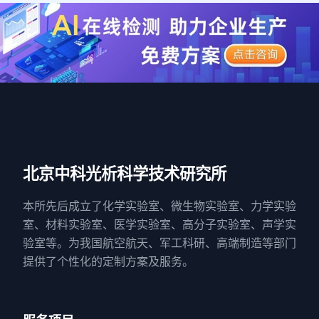
北京中科光析科学技术研究所
本所先后成立了化学实验室、微生物实验室、力学实验
室、材料实验室、医学实验室、高分子实验室、声学实
验室等。为我国航空航天、军工科研、高端制造等部门
提供了个性化的定制方案及服务。