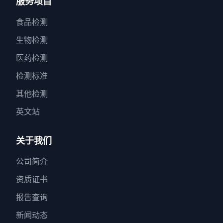
服务项目
食品检测
生物检测
医药检测
检测标准
其他检测
英文站
关于我们
公司简介
资质证书
报告查询
新闻动态