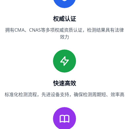
权威认证
拥有CMA、CNAS等多项权威资质认证，检测结果具有法律
效力
快速高效
标准化检测流程，先进设备支持，确保检测周期短、效率高