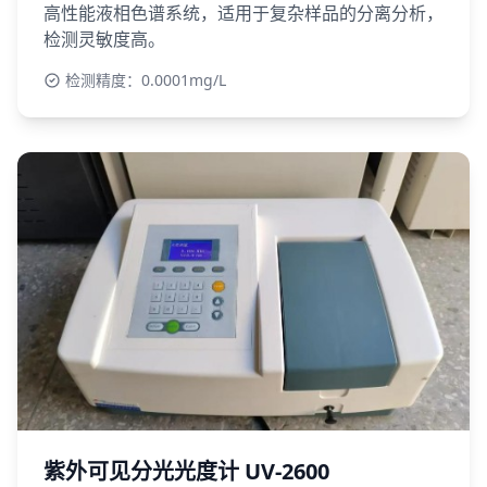
高性能液相色谱系统，适用于复杂样品的分离分析，
检测灵敏度高。
检测精度：0.0001mg/L
紫外可见分光光度计 UV-2600