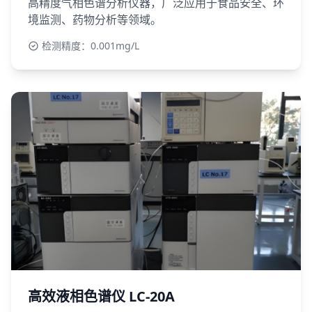
高精度气相色谱分析仪器，广泛应用于食品安全、环
境监测、药物分析等领域。
检测精度：0.001mg/L
高效液相色谱仪 LC-20A