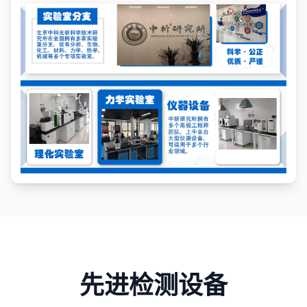
先进检测设备