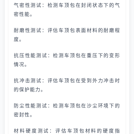
气密性测试：检测车顶包在封闭状态下的气
密性能。
耐磨性测试：评估车顶包表面材料的耐磨程
度。
抗压性能测试：检测车顶包在重压下的变形
情况。
抗冲击测试：评估车顶包在受到外力冲击时
的保护能力。
防尘性能测试：检测车顶包在沙尘环境下的
密封性。
材料硬度测试：评估车顶包材料的硬度指