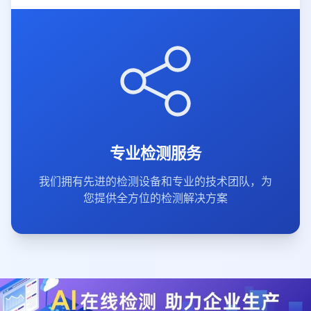
专业检测服务
我们拥有先进的检测设备和专业的技术团队，为
您提供全方位的检测解决方案