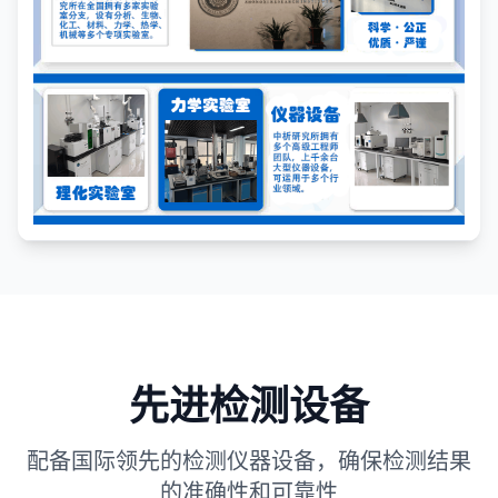
先进检测设备
配备国际领先的检测仪器设备，确保检测结果
的准确性和可靠性