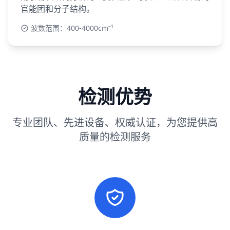
官能团和分子结构。
波数范围：400-4000cm⁻¹
检测优势
专业团队、先进设备、权威认证，为您提供高
质量的检测服务