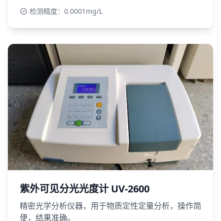
检测精度：0.0001mg/L
紫外可见分光光度计 UV-2600
精密光学分析仪器，用于物质定性定量分析，操作简
便，结果准确。