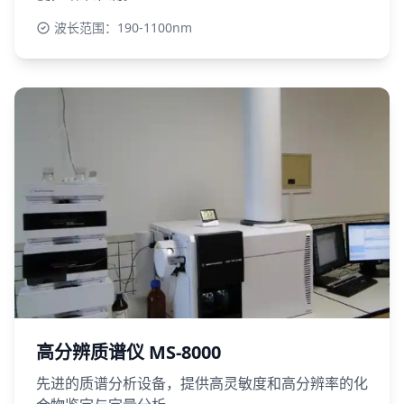
波长范围：190-1100nm
高分辨质谱仪 MS-8000
先进的质谱分析设备，提供高灵敏度和高分辨率的化