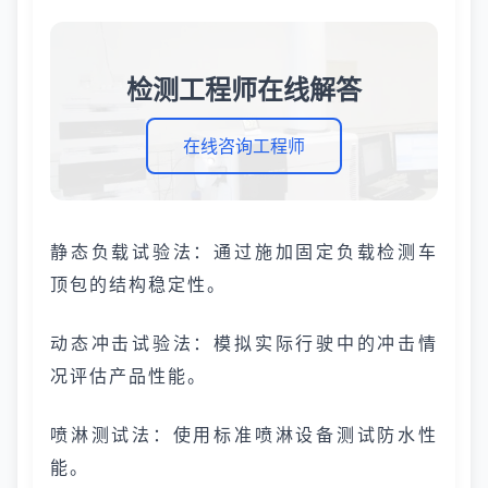
检测工程师在线解答
在线咨询工程师
静态负载试验法：通过施加固定负载检测车
顶包的结构稳定性。
动态冲击试验法：模拟实际行驶中的冲击情
况评估产品性能。
喷淋测试法：使用标准喷淋设备测试防水性
能。