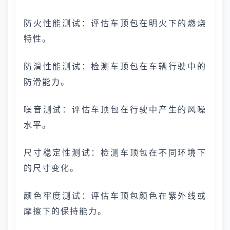
防火性能测试：评估车顶包在明火下的燃烧
特性。
防滑性能测试：检测车顶包在车辆行驶中的
防滑能力。
噪音测试：评估车顶包在行驶中产生的风噪
水平。
尺寸稳定性测试：检测车顶包在不同环境下
的尺寸变化。
颜色牢度测试：评估车顶包颜色在紫外线或
摩擦下的保持能力。