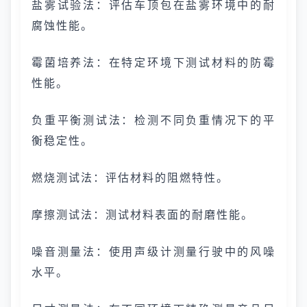
盐雾试验法：评估车顶包在盐雾环境中的耐
腐蚀性能。
霉菌培养法：在特定环境下测试材料的防霉
性能。
负重平衡测试法：检测不同负重情况下的平
衡稳定性。
燃烧测试法：评估材料的阻燃特性。
摩擦测试法：测试材料表面的耐磨性能。
噪音测量法：使用声级计测量行驶中的风噪
水平。