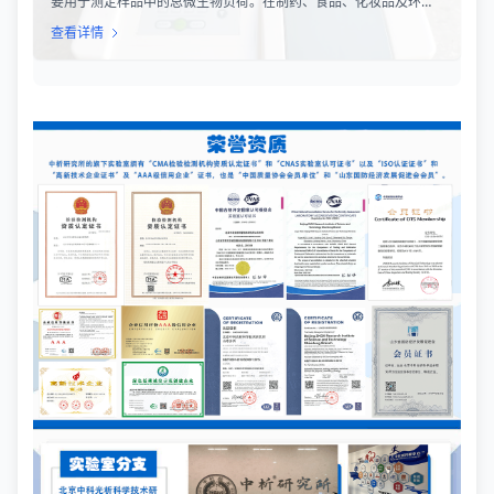
要用于测定样品中的总微生物负荷。在制药、食品、化妆品及环境
监测等行业，TML（Total Microbial Load）检测是评估产品卫生质
查看详情
量、安全性以及生产过程控制水平的关键指标。通过对样品中需氧
菌总数、霉菌和酵母菌总数的定量分析，科研人员和质量控制人员
能够准确判断样品是否受到微生物污染，从而确保最终产品的质量
符合相关法规标准。