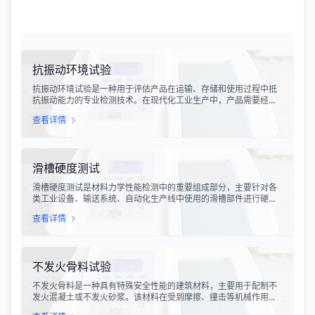
抗振动环境试验
抗振动环境试验是一种用于评估产品在运输、存储和使用过程中抵
抗振动能力的专业检测技术。在现代化工业生产中，产品需要经历
各种复杂的物流运输环节，从生产线到最终用户手中，不可避免地
查看详情
会受到不同程度的振动冲击。这种振动可能导致产品结构松动、零
部件损坏、性能下降甚至完全失效，给生产企业和消费者带来巨大
的经济损失和安全隐患。
滑槽硬度测试
滑槽硬度测试是材料力学性能检测中的重要组成部分，主要针对各
类工业设备、输送系统、自动化生产线中使用的滑槽部件进行硬度
指标评估。滑槽作为物料输送的关键导向部件，其硬度性能直接影
查看详情
响设备的使用寿命、运行稳定性和安全性。通过科学的硬度测试，
可以准确评估滑槽材料的抗变形能力、耐磨性能以及整体机械强
度。
不发火骨料试验
不发火骨料是一种具有特殊安全性能的建筑材料，主要用于配制不
发火混凝土或不发火砂浆。该材料在受到摩擦、撞击等机械作用
时，不会产生火花，从而有效降低在易燃易爆环境中发生火灾或爆