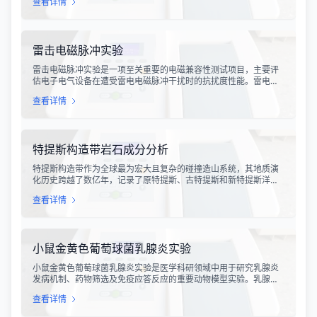
查看详情
炸事故的风险。不发火骨料试验是评定该类材料安全性能的关键检
测手段，对于保障工业生产安全具有重要意义。
雷击电磁脉冲实验
雷击电磁脉冲实验是一项至关重要的电磁兼容性测试项目，主要评
估电子电气设备在遭受雷电电磁脉冲干扰时的抗扰度性能。雷电作
为一种自然现象，其放电过程中会产生极强的电磁脉冲，这种脉冲
查看详情
具有上升时间快、持续时间短、能量密度高等特点，可能对周围的
电子设备造成严重的干扰甚至永久性损坏。
特提斯构造带岩石成分分析
特提斯构造带作为全球最为宏大且复杂的碰撞造山系统，其地质演
化历史跨越了数亿年，记录了原特提斯、古特提斯和新特提斯洋的
开裂与闭合过程。对该构造带内岩石进行精确的成分分析，是揭示
查看详情
板块俯冲、碰撞造山机制以及成矿作用规律的关键手段。特提斯构
造带岩石成分分析技术，主要是基于现代地球化学分析手段，对采
集自该区域的各类岩石样本进行主量元素、微量元素以及同位素组
成的定性与定量测定。
小鼠金黄色葡萄球菌乳腺炎实验
小鼠金黄色葡萄球菌乳腺炎实验是医学科研领域中用于研究乳腺炎
发病机制、药物筛选及免疫应答反应的重要动物模型实验。乳腺炎
作为哺乳期女性及乳用牲畜中常见的一种炎症性疾病，对公共卫生
查看详情
和畜牧业经济均构成显著影响。金黄色葡萄球菌作为引发乳腺炎的
主要病原菌之一，因其高致病性和耐药性成为研究的重点对象。通