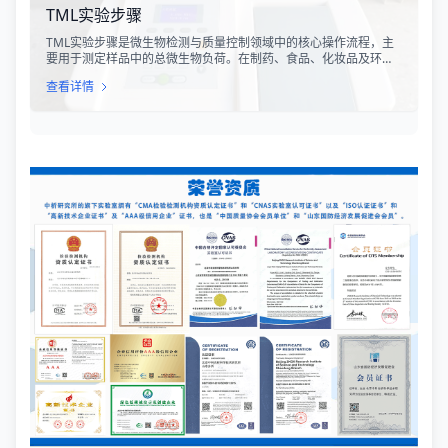
TML实验步骤
TML实验步骤是微生物检测与质量控制领域中的核心操作流程，主
要用于测定样品中的总微生物负荷。在制药、食品、化妆品及环境
监测等行业，TML（Total Microbial Load）检测是评估产品卫生质
查看详情
量、安全性以及生产过程控制水平的关键指标。通过对样品中需氧
菌总数、霉菌和酵母菌总数的定量分析，科研人员和质量控制人员
能够准确判断样品是否受到微生物污染，从而确保最终产品的质量
符合相关法规标准。