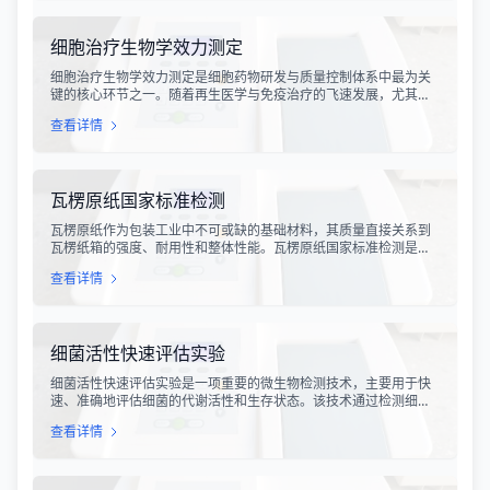
过构建小鼠金黄色葡萄球菌乳腺感染模型，科研人员能够在可控的
实验条件下，深入探究病原菌与宿主之间的相互作用，揭示
细胞治疗生物学效力测定
细胞治疗生物学效力测定是细胞药物研发与质量控制体系中最为关
键的核心环节之一。随着再生医学与免疫治疗的飞速发展，尤其是
CAR-T、TCR-T、干细胞及NK细胞疗法的陆续上市，如何科学、准
查看详情
确地评估这些“活细胞药物”的临床治疗潜力，成为了监管部门与制药
企业共同关注的焦点。生物学效力，简称“效价”，并非简单的细胞计
数或表型分析，而是指细胞产品能够引起某种特定生物学反应的能
力，是其有效性的直接量度。
瓦楞原纸国家标准检测
瓦楞原纸作为包装工业中不可或缺的基础材料，其质量直接关系到
瓦楞纸箱的强度、耐用性和整体性能。瓦楞原纸国家标准检测是依
据GB/T 13023-2008《瓦楞原纸》国家标准及相关测试方法标准，
查看详情
对瓦楞原纸的各项物理性能指标进行系统化测试和评价的过程。该
检测体系涵盖了从原材料选取到成品出厂的全过程质量控制，为包
装行业提供了科学、规范的质量评价依据。
细菌活性快速评估实验
细菌活性快速评估实验是一项重要的微生物检测技术，主要用于快
速、准确地评估细菌的代谢活性和生存状态。该技术通过检测细菌
细胞内的特定代谢产物、酶活性或能量指标，能够在短时间内获得
查看详情
细菌活性的定量数据，为环境监测、食品安全、医药研发和工业生
产提供科学依据。