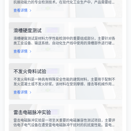
抗振动能力的专业检测技术。在现代化工业生产中，产品需要经历
各种复杂的物流运输环节，从生产线到最终用户手中，不可避免地
查看详情
会受到不同程度的振动冲击。这种振动可能导致产品结构松动、零
部件损坏、性能下降甚至完全失效，给生产企业和消费者带来巨大
的经济损失和安全隐患。
滑槽硬度测试
滑槽硬度测试是材料力学性能检测中的重要组成部分，主要针对各
类工业设备、输送系统、自动化生产线中使用的滑槽部件进行硬度
指标评估。滑槽作为物料输送的关键导向部件，其硬度性能直接影
查看详情
响设备的使用寿命、运行稳定性和安全性。通过科学的硬度测试，
可以准确评估滑槽材料的抗变形能力、耐磨性能以及整体机械强
度。
不发火骨料试验
不发火骨料是一种具有特殊安全性能的建筑材料，主要用于配制不
发火混凝土或不发火砂浆。该材料在受到摩擦、撞击等机械作用
时，不会产生火花，从而有效降低在易燃易爆环境中发生火灾或爆
查看详情
炸事故的风险。不发火骨料试验是评定该类材料安全性能的关键检
测手段，对于保障工业生产安全具有重要意义。
雷击电磁脉冲实验
雷击电磁脉冲实验是一项至关重要的电磁兼容性测试项目，主要评
估电子电气设备在遭受雷电电磁脉冲干扰时的抗扰度性能。雷电作
为一种自然现象，其放电过程中会产生极强的电磁脉冲，这种脉冲