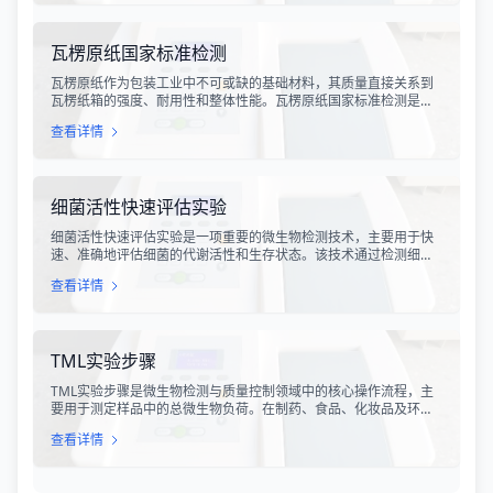
数或表型分析，而是指细胞产品能够引起某种特定生物学反应的能
力，是其有效性的直接量度。
瓦楞原纸国家标准检测
瓦楞原纸作为包装工业中不可或缺的基础材料，其质量直接关系到
瓦楞纸箱的强度、耐用性和整体性能。瓦楞原纸国家标准检测是依
据GB/T 13023-2008《瓦楞原纸》国家标准及相关测试方法标准，
查看详情
对瓦楞原纸的各项物理性能指标进行系统化测试和评价的过程。该
检测体系涵盖了从原材料选取到成品出厂的全过程质量控制，为包
装行业提供了科学、规范的质量评价依据。
细菌活性快速评估实验
细菌活性快速评估实验是一项重要的微生物检测技术，主要用于快
速、准确地评估细菌的代谢活性和生存状态。该技术通过检测细菌
细胞内的特定代谢产物、酶活性或能量指标，能够在短时间内获得
查看详情
细菌活性的定量数据，为环境监测、食品安全、医药研发和工业生
产提供科学依据。
TML实验步骤
TML实验步骤是微生物检测与质量控制领域中的核心操作流程，主
要用于测定样品中的总微生物负荷。在制药、食品、化妆品及环境
监测等行业，TML（Total Microbial Load）检测是评估产品卫生质
查看详情
量、安全性以及生产过程控制水平的关键指标。通过对样品中需氧
菌总数、霉菌和酵母菌总数的定量分析，科研人员和质量控制人员
能够准确判断样品是否受到微生物污染，从而确保最终产品的质量