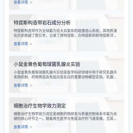
查看详情
具有上升时间快、持续时间短、能量密度高等特点，可能对周围的
电子设备造成严重的干扰甚至永久性损坏。
特提斯构造带岩石成分分析
特提斯构造带作为全球最为宏大且复杂的碰撞造山系统，其地质演
化历史跨越了数亿年，记录了原特提斯、古特提斯和新特提斯洋的
开裂与闭合过程。对该构造带内岩石进行精确的成分分析，是揭示
查看详情
板块俯冲、碰撞造山机制以及成矿作用规律的关键手段。特提斯构
造带岩石成分分析技术，主要是基于现代地球化学分析手段，对采
集自该区域的各类岩石样本进行主量元素、微量元素以及同位素组
成的定性与定量测定。
小鼠金黄色葡萄球菌乳腺炎实验
小鼠金黄色葡萄球菌乳腺炎实验是医学科研领域中用于研究乳腺炎
发病机制、药物筛选及免疫应答反应的重要动物模型实验。乳腺炎
作为哺乳期女性及乳用牲畜中常见的一种炎症性疾病，对公共卫生
查看详情
和畜牧业经济均构成显著影响。金黄色葡萄球菌作为引发乳腺炎的
主要病原菌之一，因其高致病性和耐药性成为研究的重点对象。通
过构建小鼠金黄色葡萄球菌乳腺感染模型，科研人员能够在可控的
实验条件下，深入探究病原菌与宿主之间的相互作用，揭示
细胞治疗生物学效力测定
细胞治疗生物学效力测定是细胞药物研发与质量控制体系中最为关
键的核心环节之一。随着再生医学与免疫治疗的飞速发展，尤其是
CAR-T、TCR-T、干细胞及NK细胞疗法的陆续上市，如何科学、准
查看详情
确地评估这些“活细胞药物”的临床治疗潜力，成为了监管部门与制药
企业共同关注的焦点。生物学效力，简称“效价”，并非简单的细胞计