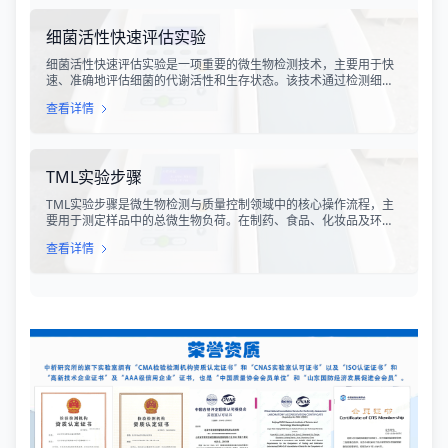
装行业提供了科学、规范的质量评价依据。
细菌活性快速评估实验
细菌活性快速评估实验是一项重要的微生物检测技术，主要用于快
速、准确地评估细菌的代谢活性和生存状态。该技术通过检测细菌
细胞内的特定代谢产物、酶活性或能量指标，能够在短时间内获得
查看详情
细菌活性的定量数据，为环境监测、食品安全、医药研发和工业生
产提供科学依据。
TML实验步骤
TML实验步骤是微生物检测与质量控制领域中的核心操作流程，主
要用于测定样品中的总微生物负荷。在制药、食品、化妆品及环境
监测等行业，TML（Total Microbial Load）检测是评估产品卫生质
查看详情
量、安全性以及生产过程控制水平的关键指标。通过对样品中需氧
菌总数、霉菌和酵母菌总数的定量分析，科研人员和质量控制人员
能够准确判断样品是否受到微生物污染，从而确保最终产品的质量
符合相关法规标准。