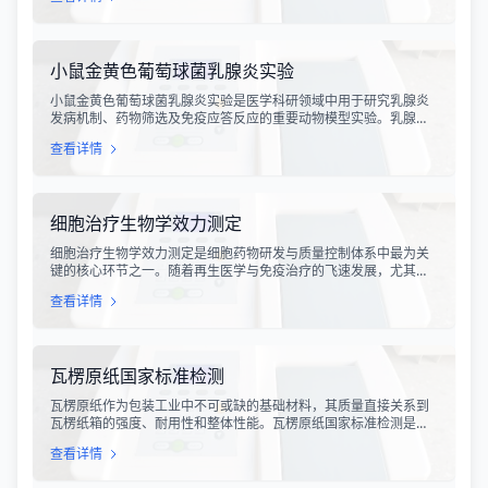
板块俯冲、碰撞造山机制以及成矿作用规律的关键手段。特提斯构
造带岩石成分分析技术，主要是基于现代地球化学分析手段，对采
集自该区域的各类岩石样本进行主量元素、微量元素以及同位素组
成的定性与定量测定。
小鼠金黄色葡萄球菌乳腺炎实验
小鼠金黄色葡萄球菌乳腺炎实验是医学科研领域中用于研究乳腺炎
发病机制、药物筛选及免疫应答反应的重要动物模型实验。乳腺炎
作为哺乳期女性及乳用牲畜中常见的一种炎症性疾病，对公共卫生
查看详情
和畜牧业经济均构成显著影响。金黄色葡萄球菌作为引发乳腺炎的
主要病原菌之一，因其高致病性和耐药性成为研究的重点对象。通
过构建小鼠金黄色葡萄球菌乳腺感染模型，科研人员能够在可控的
实验条件下，深入探究病原菌与宿主之间的相互作用，揭示
细胞治疗生物学效力测定
细胞治疗生物学效力测定是细胞药物研发与质量控制体系中最为关
键的核心环节之一。随着再生医学与免疫治疗的飞速发展，尤其是
CAR-T、TCR-T、干细胞及NK细胞疗法的陆续上市，如何科学、准
查看详情
确地评估这些“活细胞药物”的临床治疗潜力，成为了监管部门与制药
企业共同关注的焦点。生物学效力，简称“效价”，并非简单的细胞计
数或表型分析，而是指细胞产品能够引起某种特定生物学反应的能
力，是其有效性的直接量度。
瓦楞原纸国家标准检测
瓦楞原纸作为包装工业中不可或缺的基础材料，其质量直接关系到
瓦楞纸箱的强度、耐用性和整体性能。瓦楞原纸国家标准检测是依
据GB/T 13023-2008《瓦楞原纸》国家标准及相关测试方法标准，
查看详情
对瓦楞原纸的各项物理性能指标进行系统化测试和评价的过程。该
检测体系涵盖了从原材料选取到成品出厂的全过程质量控制，为包