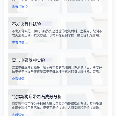
指标评估。滑槽作为物料输送的关键导向部件，其硬度性能直接影
查看详情
响设备的使用寿命、运行稳定性和安全性。通过科学的硬度测试，
可以准确评估滑槽材料的抗变形能力、耐磨性能以及整体机械强
度。
不发火骨料试验
不发火骨料是一种具有特殊安全性能的建筑材料，主要用于配制不
发火混凝土或不发火砂浆。该材料在受到摩擦、撞击等机械作用
时，不会产生火花，从而有效降低在易燃易爆环境中发生火灾或爆
查看详情
炸事故的风险。不发火骨料试验是评定该类材料安全性能的关键检
测手段，对于保障工业生产安全具有重要意义。
雷击电磁脉冲实验
雷击电磁脉冲实验是一项至关重要的电磁兼容性测试项目，主要评
估电子电气设备在遭受雷电电磁脉冲干扰时的抗扰度性能。雷电作
为一种自然现象，其放电过程中会产生极强的电磁脉冲，这种脉冲
查看详情
具有上升时间快、持续时间短、能量密度高等特点，可能对周围的
电子设备造成严重的干扰甚至永久性损坏。
特提斯构造带岩石成分分析
特提斯构造带作为全球最为宏大且复杂的碰撞造山系统，其地质演
化历史跨越了数亿年，记录了原特提斯、古特提斯和新特提斯洋的
开裂与闭合过程。对该构造带内岩石进行精确的成分分析，是揭示
查看详情