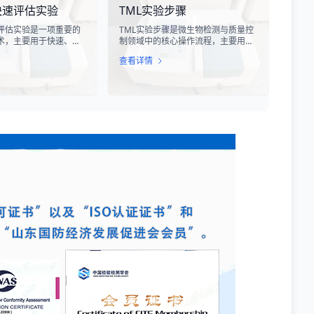
快速评估实验
TML实验步骤
设备造成严重的干扰甚
特提斯构造带岩石成分分析技术，主
。
要是基于现代地球化学分析手段，对
评估实验是一项重要的
TML实验步骤是微生物检测与质量控
采集自该区域的各类岩石样本进行主
术，主要用于快速、准
制领域中的核心操作流程，主要用于
量元素、微量元素以及同位素组成的
的代谢活性和生存状
测定样品中的总微生物负荷。在制
定性与定量测定。
查看详情
过检测细菌细胞内的特
药、食品、化妆品及环境监测等行
酶活性或能量指标，能
业，TML（Total Microbial Load）检
获得细菌活性的定量数
测是评估产品卫生质量、安全性以及
测、食品安全、医药研
生产过程控制水平的关键指标。通过
提供科学依据。
对样品中需氧菌总数、霉菌和酵母菌
总数的定量分析，科研人员和质量控
制人员能够准确判断样品是否受到微
生物污染，从而确保最终产品的质量
符合相关法规标准。