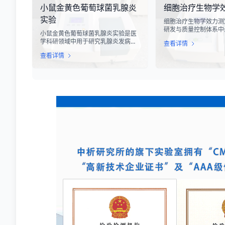
小鼠金黄色葡萄球菌乳腺炎
细胞治疗生物学
松动、零部件损坏、性能下降甚至完
度测试，可以准确评估
全失效，给生产企业和消费者带来巨
变形能力、耐磨性能以
实验
细胞治疗生物学效力测
大的经济损失和安全隐患。
度。
研发与质量控制体系中
小鼠金黄色葡萄球菌乳腺炎实验是医
心环节之一。随着再生
学科研领域中用于研究乳腺炎发病机
查看详情
疗的飞速发展，尤其是CA
制、药物筛选及免疫应答反应的重要
T、干细胞及NK细胞
查看详情
动物模型实验。乳腺炎作为哺乳期女
市，如何科学、准确地
性及乳用牲畜中常见的一种炎症性疾
胞药物”的临床治疗潜
病，对公共卫生和畜牧业经济均构成
部门与制药企业共同关
显著影响。金黄色葡萄球菌作为引发
物学效力，简称“效价
乳腺炎的主要病原菌之一，因其高致
细胞计数或表型分析，
病性和耐药性成为研究的重点对象。
品能够引起某种特定生
通过构建小鼠金黄色葡萄球菌乳腺感
力，是其有效性的直接
染模型，科研人员能够在可控的实验
条件下，深入探究病原菌与宿主之间
的相互作用，揭示