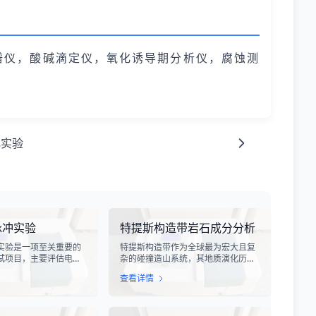
谱仪，酸碱滴定仪，氧化诱导期分析仪，腐蚀测
化实验
脉冲实验
特提斯构造带岩石成分分析
实验是一项至关重要的
特提斯构造带作为全球最为宏大且复
试项目，主要评估电子
杂的碰撞造山系统，其地质演化历史
受雷电电磁脉冲干扰时
跨越了数亿年，记录了原特提斯、古
查看详情
。雷电作为一种自然现
特提斯和新特提斯洋的开裂与闭合过
程中会产生极强的电磁
程。对该构造带内岩石进行精确的成
冲具有上升时间快、持
分分析，是揭示板块俯冲、碰撞造山
量密度高等特点，可能
机制以及成矿作用规律的关键手段。