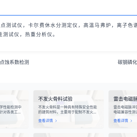
燃点测试仪，卡尔费休水分测定仪，高温马弗炉，离子色
性测试仪，热重分析仪。
点蚀系数检测
碳钢磷
不发火骨料试验
雷击电磁
学性能检测中
不发火骨料是一种具有特殊安全性能
雷击电磁脉冲
针对各类工业
的建筑材料，主要用于配制不发火混
电磁兼容性测
化生产线中使
凝土或不发火砂浆。该材料在受到摩
电气设备在遭
查看详情
查看详情
指标评估。滑
擦、撞击等机械作用时，不会产生火
的抗扰度性能
导向部件，其
花，从而有效降低在易燃易爆环境中
象，其放电过
的使用寿命、
发生火灾或爆炸事故的风险。不发火
脉冲，这种脉
通过科学的硬
骨料试验是评定该类材料安全性能的
续时间短、能