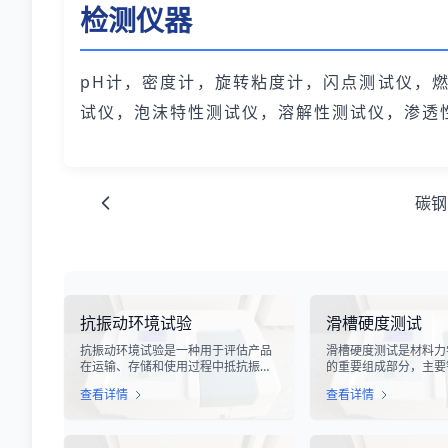
检测仪器
pH计，密度计，旋转粘度计，闪点测试仪，
试仪，泡沫特性测试仪，溶解性测试仪，渗透
碳钢
抗振动环境试验
滑槽硬度测试
抗振动环境试验是一种用于评估产品
滑槽硬度测试是材料力
在运输、存储和使用过程中抵抗振动
的重要组成部分，主要
能力的专业检测技术。在现代化工业
设备、输送系统、自动
查看详情
查看详情
生产中，产品需要经历各种复杂的物
用的滑槽部件进行硬度
流运输环节，从生产线到最终用户手
槽作为物料输送的关键
中，不可避免地会受到不同程度的振
硬度性能直接影响设备
动冲击。这种振动可能导致产品结构
运行稳定性和安全性。