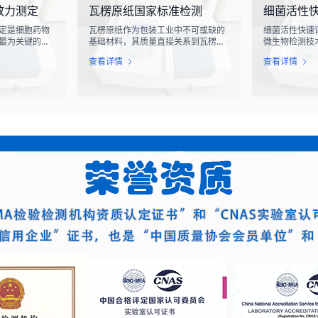
效力测定
瓦楞原纸国家标准检测
细菌活性
滑槽材料的抗
关键检测手段，对于保障工业生产安
对周围的电子
及整体机械强
全具有重要意义。
至永久性损坏
定是细胞药物
瓦楞原纸作为包装工业中不可或缺的
细菌活性快速
最为关键的核
基础材料，其质量直接关系到瓦楞纸
微生物检测技
医学与免疫治
箱的强度、耐用性和整体性能。瓦楞
确地评估细菌
查看详情
查看详情
R-T、TCR-
原纸国家标准检测是依据GB/T
态。该技术通
疗法的陆续上
13023-2008《瓦楞原纸》国家标准
定代谢产物、
评估这些“活细
及相关测试方法标准，对瓦楞原纸的
够在短时间内
力，成为了监管
各项物理性能指标进行系统化测试和
据，为环境监
注的焦点。生
评价的过程。该检测体系涵盖了从原
发和工业生产
”，并非简单的
材料选取到成品出厂的全过程质量控
而是指细胞产
制，为包装行业提供了科学、规范的
物学反应的能
质量评价依据。
量度。