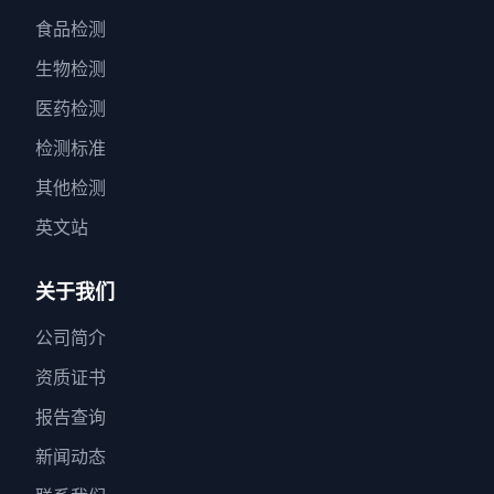
食品检测
生物检测
医药检测
检测标准
其他检测
英文站
关于我们
公司简介
资质证书
报告查询
新闻动态