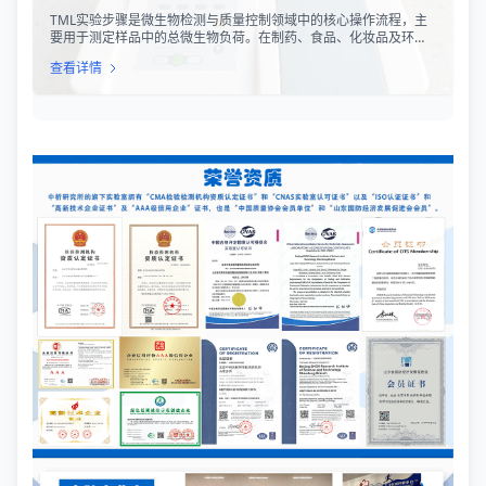
TML实验步骤是微生物检测与质量控制领域中的核心操作流程，主
要用于测定样品中的总微生物负荷。在制药、食品、化妆品及环境
监测等行业，TML（Total Microbial Load）检测是评估产品卫生质
查看详情
量、安全性以及生产过程控制水平的关键指标。通过对样品中需氧
菌总数、霉菌和酵母菌总数的定量分析，科研人员和质量控制人员
能够准确判断样品是否受到微生物污染，从而确保最终产品的质量
符合相关法规标准。