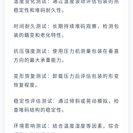
温度变化测试：通过温度波动评估包装的热
稳定性和堆码耐久性。
时间耐久测试：长期持续堆码观察，检测包
装的蠕变和老化特性。
抗压强度测试：使用压力机测量包装在垂直
方向的最大承重能力。
变形恢复测试：卸载压力后评估包装的形变
恢复程度。
稳定性评估测试：通过倾斜或晃动模拟，检
查堆码结构的稳定性。
环境影响测试：结合温度湿度等因素，综合