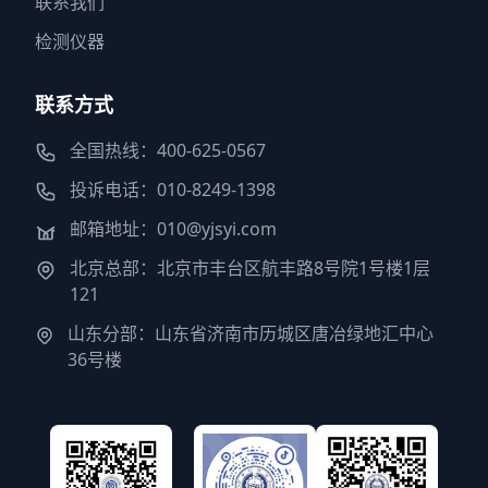
联系我们
检测仪器
联系方式
全国热线：400-625-0567
投诉电话：010-8249-1398
邮箱地址：010@yjsyi.com
北京总部：北京市丰台区航丰路8号院1号楼1层
121
山东分部：山东省济南市历城区唐冶绿地汇中心
36号楼