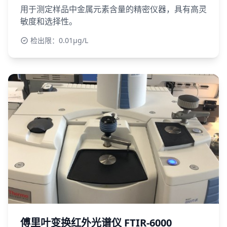
用于测定样品中金属元素含量的精密仪器，具有高灵
敏度和选择性。
检出限：0.01μg/L
傅里叶变换红外光谱仪 FTIR-6000