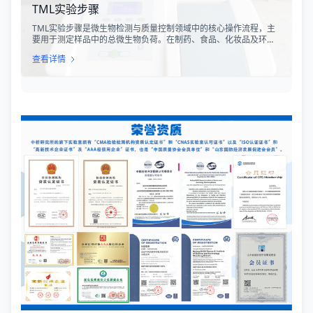
TML实验步骤
TML实验步骤是微生物检测与质量控制领域中的核心操作流程，主
要用于测定样品中的总微生物负荷。在制药、食品、化妆品及环境
监测等行业，TML（Total Microbial Load）检测是评估产品卫生质
查看详情
量、安全性以及生产过程控制水平的关键指标。通过对样品中需氧
菌总数、霉菌和酵母菌总数的定量分析，科研人员和质量控制人员
能够准确判断样品是否受到微生物污染，从而确保最终产品的质量
符合相关法规标准。