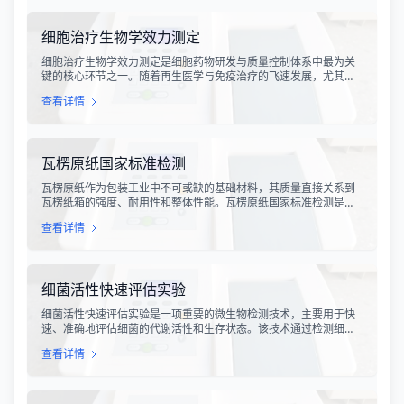
过构建小鼠金黄色葡萄球菌乳腺感染模型，科研人员能够在可控的
实验条件下，深入探究病原菌与宿主之间的相互作用，揭示
细胞治疗生物学效力测定
细胞治疗生物学效力测定是细胞药物研发与质量控制体系中最为关
键的核心环节之一。随着再生医学与免疫治疗的飞速发展，尤其是
CAR-T、TCR-T、干细胞及NK细胞疗法的陆续上市，如何科学、准
查看详情
确地评估这些“活细胞药物”的临床治疗潜力，成为了监管部门与制药
企业共同关注的焦点。生物学效力，简称“效价”，并非简单的细胞计
数或表型分析，而是指细胞产品能够引起某种特定生物学反应的能
力，是其有效性的直接量度。
瓦楞原纸国家标准检测
瓦楞原纸作为包装工业中不可或缺的基础材料，其质量直接关系到
瓦楞纸箱的强度、耐用性和整体性能。瓦楞原纸国家标准检测是依
据GB/T 13023-2008《瓦楞原纸》国家标准及相关测试方法标准，
查看详情
对瓦楞原纸的各项物理性能指标进行系统化测试和评价的过程。该
检测体系涵盖了从原材料选取到成品出厂的全过程质量控制，为包
装行业提供了科学、规范的质量评价依据。
细菌活性快速评估实验
细菌活性快速评估实验是一项重要的微生物检测技术，主要用于快
速、准确地评估细菌的代谢活性和生存状态。该技术通过检测细菌
细胞内的特定代谢产物、酶活性或能量指标，能够在短时间内获得
查看详情
细菌活性的定量数据，为环境监测、食品安全、医药研发和工业生
产提供科学依据。