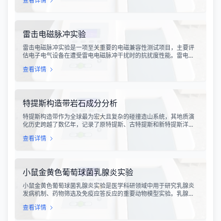
查看详情
炸事故的风险。不发火骨料试验是评定该类材料安全性能的关键检
测手段，对于保障工业生产安全具有重要意义。
雷击电磁脉冲实验
雷击电磁脉冲实验是一项至关重要的电磁兼容性测试项目，主要评
估电子电气设备在遭受雷电电磁脉冲干扰时的抗扰度性能。雷电作
为一种自然现象，其放电过程中会产生极强的电磁脉冲，这种脉冲
查看详情
具有上升时间快、持续时间短、能量密度高等特点，可能对周围的
电子设备造成严重的干扰甚至永久性损坏。
特提斯构造带岩石成分分析
特提斯构造带作为全球最为宏大且复杂的碰撞造山系统，其地质演
化历史跨越了数亿年，记录了原特提斯、古特提斯和新特提斯洋的
开裂与闭合过程。对该构造带内岩石进行精确的成分分析，是揭示
查看详情
板块俯冲、碰撞造山机制以及成矿作用规律的关键手段。特提斯构
造带岩石成分分析技术，主要是基于现代地球化学分析手段，对采
集自该区域的各类岩石样本进行主量元素、微量元素以及同位素组
成的定性与定量测定。
小鼠金黄色葡萄球菌乳腺炎实验
小鼠金黄色葡萄球菌乳腺炎实验是医学科研领域中用于研究乳腺炎
发病机制、药物筛选及免疫应答反应的重要动物模型实验。乳腺炎
作为哺乳期女性及乳用牲畜中常见的一种炎症性疾病，对公共卫生
查看详情
和畜牧业经济均构成显著影响。金黄色葡萄球菌作为引发乳腺炎的
主要病原菌之一，因其高致病性和耐药性成为研究的重点对象。通