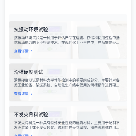
抗振动环境试验
抗振动环境试验是一种用于评估产品在运输、存储和使用过程中抵
抗振动能力的专业检测技术。在现代化工业生产中，产品需要经历
各种复杂的物流运输环节，从生产线到最终用户手中，不可避免地
查看详情
会受到不同程度的振动冲击。这种振动可能导致产品结构松动、零
部件损坏、性能下降甚至完全失效，给生产企业和消费者带来巨大
的经济损失和安全隐患。
滑槽硬度测试
滑槽硬度测试是材料力学性能检测中的重要组成部分，主要针对各
类工业设备、输送系统、自动化生产线中使用的滑槽部件进行硬度
指标评估。滑槽作为物料输送的关键导向部件，其硬度性能直接影
查看详情
响设备的使用寿命、运行稳定性和安全性。通过科学的硬度测试，
可以准确评估滑槽材料的抗变形能力、耐磨性能以及整体机械强
度。
不发火骨料试验
不发火骨料是一种具有特殊安全性能的建筑材料，主要用于配制不
发火混凝土或不发火砂浆。该材料在受到摩擦、撞击等机械作用
时，不会产生火花，从而有效降低在易燃易爆环境中发生火灾或爆