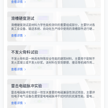
查看详情
会受到不同程度的振动冲击。这种振动可能导致产品结构松动、零
部件损坏、性能下降甚至完全失效，给生产企业和消费者带来巨大
的经济损失和安全隐患。
滑槽硬度测试
滑槽硬度测试是材料力学性能检测中的重要组成部分，主要针对各
类工业设备、输送系统、自动化生产线中使用的滑槽部件进行硬度
指标评估。滑槽作为物料输送的关键导向部件，其硬度性能直接影
查看详情
响设备的使用寿命、运行稳定性和安全性。通过科学的硬度测试，
可以准确评估滑槽材料的抗变形能力、耐磨性能以及整体机械强
度。
不发火骨料试验
不发火骨料是一种具有特殊安全性能的建筑材料，主要用于配制不
发火混凝土或不发火砂浆。该材料在受到摩擦、撞击等机械作用
时，不会产生火花，从而有效降低在易燃易爆环境中发生火灾或爆
查看详情
炸事故的风险。不发火骨料试验是评定该类材料安全性能的关键检
测手段，对于保障工业生产安全具有重要意义。
雷击电磁脉冲实验
雷击电磁脉冲实验是一项至关重要的电磁兼容性测试项目，主要评
估电子电气设备在遭受雷电电磁脉冲干扰时的抗扰度性能。雷电作
为一种自然现象，其放电过程中会产生极强的电磁脉冲，这种脉冲
查看详情
具有上升时间快、持续时间短、能量密度高等特点，可能对周围的
电子设备造成严重的干扰甚至永久性损坏。