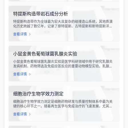
特提斯构造带岩石成分分析
特提斯构造带作为全球最为宏大且复杂的碰撞造山系统，其地质演
化历史跨越了数亿年，记录了原特提斯、古特提斯和新特提斯洋的
开裂与闭合过程。对该构造带内岩石进行精确的成分分析，是揭示
查看详情
板块俯冲、碰撞造山机制以及成矿作用规律的关键手段。特提斯构
造带岩石成分分析技术，主要是基于现代地球化学分析手段，对采
集自该区域的各类岩石样本进行主量元素、微量元素以及同位素组
成的定性与定量测定。
小鼠金黄色葡萄球菌乳腺炎实验
小鼠金黄色葡萄球菌乳腺炎实验是医学科研领域中用于研究乳腺炎
发病机制、药物筛选及免疫应答反应的重要动物模型实验。乳腺炎
作为哺乳期女性及乳用牲畜中常见的一种炎症性疾病，对公共卫生
查看详情
和畜牧业经济均构成显著影响。金黄色葡萄球菌作为引发乳腺炎的
主要病原菌之一，因其高致病性和耐药性成为研究的重点对象。通
过构建小鼠金黄色葡萄球菌乳腺感染模型，科研人员能够在可控的
实验条件下，深入探究病原菌与宿主之间的相互作用，揭示
细胞治疗生物学效力测定
细胞治疗生物学效力测定是细胞药物研发与质量控制体系中最为关
键的核心环节之一。随着再生医学与免疫治疗的飞速发展，尤其是
CAR-T、TCR-T、干细胞及NK细胞疗法的陆续上市，如何科学、准
查看详情
确地评估这些“活细胞药物”的临床治疗潜力，成为了监管部门与制药
企业共同关注的焦点。生物学效力，简称“效价”，并非简单的细胞计
数或表型分析，而是指细胞产品能够引起某种特定生物学反应的能