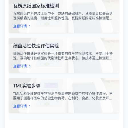
力，是其有效性的直接量度。
瓦楞原纸国家标准检测
瓦楞原纸作为包装工业中不可或缺的基础材料，其质量直接关系到
瓦楞纸箱的强度、耐用性和整体性能。瓦楞原纸国家标准检测是依
据GB/T 13023-2008《瓦楞原纸》国家标准及相关测试方法标准，
查看详情
对瓦楞原纸的各项物理性能指标进行系统化测试和评价的过程。该
检测体系涵盖了从原材料选取到成品出厂的全过程质量控制，为包
装行业提供了科学、规范的质量评价依据。
细菌活性快速评估实验
细菌活性快速评估实验是一项重要的微生物检测技术，主要用于快
速、准确地评估细菌的代谢活性和生存状态。该技术通过检测细菌
细胞内的特定代谢产物、酶活性或能量指标，能够在短时间内获得
查看详情
细菌活性的定量数据，为环境监测、食品安全、医药研发和工业生
产提供科学依据。
TML实验步骤
TML实验步骤是微生物检测与质量控制领域中的核心操作流程，主
要用于测定样品中的总微生物负荷。在制药、食品、化妆品及环境
监测等行业，TML（Total Microbial Load）检测是评估产品卫生质
查看详情
量、安全性以及生产过程控制水平的关键指标。通过对样品中需氧
菌总数、霉菌和酵母菌总数的定量分析，科研人员和质量控制人员
能够准确判断样品是否受到微生物污染，从而确保最终产品的质量
符合相关法规标准。