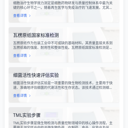
细胞治疗生物学效力测定是细胞药物研发与质量控制体系中最为关
键的核心环节之一。随着再生医学与免疫治疗的飞速发展，尤其是
CAR-T、TCR-T、干细胞及NK细胞疗法的陆续上市，如何科学、准
查看详情
确地评估这些“活细胞药物”的临床治疗潜力，成为了监管部门与制药
企业共同关注的焦点。生物学效力，简称“效价”，并非简单的细胞计
数或表型分析，而是指细胞产品能够引起某种特定生物学反应的能
力，是其有效性的直接量度。
瓦楞原纸国家标准检测
瓦楞原纸作为包装工业中不可或缺的基础材料，其质量直接关系到
瓦楞纸箱的强度、耐用性和整体性能。瓦楞原纸国家标准检测是依
据GB/T 13023-2008《瓦楞原纸》国家标准及相关测试方法标准，
查看详情
对瓦楞原纸的各项物理性能指标进行系统化测试和评价的过程。该
检测体系涵盖了从原材料选取到成品出厂的全过程质量控制，为包
装行业提供了科学、规范的质量评价依据。
细菌活性快速评估实验
细菌活性快速评估实验是一项重要的微生物检测技术，主要用于快
速、准确地评估细菌的代谢活性和生存状态。该技术通过检测细菌
细胞内的特定代谢产物、酶活性或能量指标，能够在短时间内获得
查看详情
细菌活性的定量数据，为环境监测、食品安全、医药研发和工业生
产提供科学依据。
TML实验步骤
TML实验步骤是微生物检测与质量控制领域中的核心操作流程，主
要用于测定样品中的总微生物负荷。在制药、食品、化妆品及环境