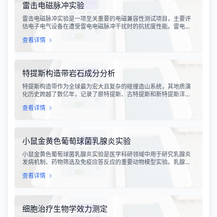
雷击电磁脉冲实验
雷击电磁脉冲实验是一项至关重要的电磁兼容性测试项目，主要评
估电子电气设备在遭受雷电电磁脉冲干扰时的抗扰度性能。雷电作
为一种自然现象，其放电过程中会产生极强的电磁脉冲，这种脉冲
查看详情
具有上升时间快、持续时间短、能量密度高等特点，可能对周围的
电子设备造成严重的干扰甚至永久性损坏。
特提斯构造带岩石成分分析
特提斯构造带作为全球最为宏大且复杂的碰撞造山系统，其地质演
化历史跨越了数亿年，记录了原特提斯、古特提斯和新特提斯洋的
开裂与闭合过程。对该构造带内岩石进行精确的成分分析，是揭示
查看详情
板块俯冲、碰撞造山机制以及成矿作用规律的关键手段。特提斯构
造带岩石成分分析技术，主要是基于现代地球化学分析手段，对采
集自该区域的各类岩石样本进行主量元素、微量元素以及同位素组
成的定性与定量测定。
小鼠金黄色葡萄球菌乳腺炎实验
小鼠金黄色葡萄球菌乳腺炎实验是医学科研领域中用于研究乳腺炎
发病机制、药物筛选及免疫应答反应的重要动物模型实验。乳腺炎
作为哺乳期女性及乳用牲畜中常见的一种炎症性疾病，对公共卫生
查看详情
和畜牧业经济均构成显著影响。金黄色葡萄球菌作为引发乳腺炎的
主要病原菌之一，因其高致病性和耐药性成为研究的重点对象。通
过构建小鼠金黄色葡萄球菌乳腺感染模型，科研人员能够在可控的
实验条件下，深入探究病原菌与宿主之间的相互作用，揭示
细胞治疗生物学效力测定