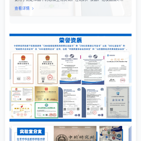
监测等行业，TML（Total Microbial Load）检测是评估产品卫生质
查看详情
量、安全性以及生产过程控制水平的关键指标。通过对样品中需氧
菌总数、霉菌和酵母菌总数的定量分析，科研人员和质量控制人员
能够准确判断样品是否受到微生物污染，从而确保最终产品的质量
符合相关法规标准。