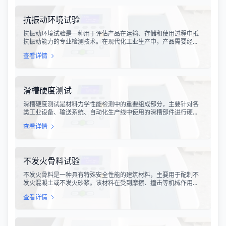
抗振动环境试验
抗振动环境试验是一种用于评估产品在运输、存储和使用过程中抵
抗振动能力的专业检测技术。在现代化工业生产中，产品需要经历
各种复杂的物流运输环节，从生产线到最终用户手中，不可避免地
查看详情
会受到不同程度的振动冲击。这种振动可能导致产品结构松动、零
部件损坏、性能下降甚至完全失效，给生产企业和消费者带来巨大
的经济损失和安全隐患。
滑槽硬度测试
滑槽硬度测试是材料力学性能检测中的重要组成部分，主要针对各
类工业设备、输送系统、自动化生产线中使用的滑槽部件进行硬度
指标评估。滑槽作为物料输送的关键导向部件，其硬度性能直接影
查看详情
响设备的使用寿命、运行稳定性和安全性。通过科学的硬度测试，
可以准确评估滑槽材料的抗变形能力、耐磨性能以及整体机械强
度。
不发火骨料试验
不发火骨料是一种具有特殊安全性能的建筑材料，主要用于配制不
发火混凝土或不发火砂浆。该材料在受到摩擦、撞击等机械作用
时，不会产生火花，从而有效降低在易燃易爆环境中发生火灾或爆
查看详情
炸事故的风险。不发火骨料试验是评定该类材料安全性能的关键检
测手段，对于保障工业生产安全具有重要意义。