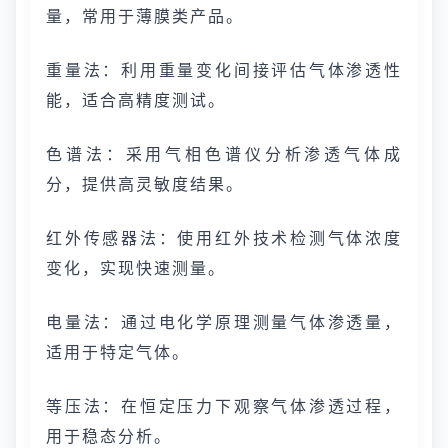
量，常用于薄膜类产品。
重量法：利用重量变化间接评估气体渗透性
能，适合高精度测试。
色谱法：采用气相色谱仪分析渗透气体成
分，提供高灵敏度结果。
红外传感器法：使用红外技术检测气体浓度
变化，实现快速测量。
电量法：通过电化学原理测量气体渗透量，
适用于特定气体。
等压法：在恒定压力下观察气体渗透过程，
用于稳态分析。