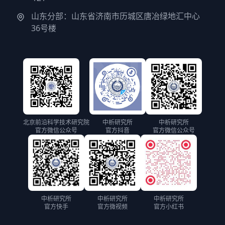
山东分部：山东省济南市历城区唐冶绿地汇中心
36号楼
北京前沿科学技术研究院
中析研究所
中析研究所
官方微信公众号
官方抖音
官方微信公众号
中析研究所
中析研究所
中析研究所
官方快手
官方微视频
官方小红书