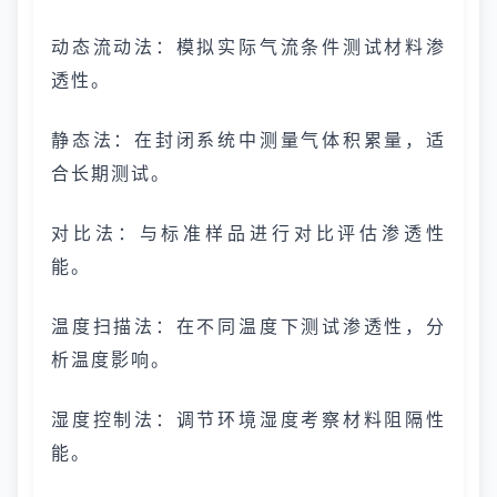
动态流动法：模拟实际气流条件测试材料渗
透性。
静态法：在封闭系统中测量气体积累量，适
合长期测试。
对比法：与标准样品进行对比评估渗透性
能。
温度扫描法：在不同温度下测试渗透性，分
析温度影响。
湿度控制法：调节环境湿度考察材料阻隔性
能。