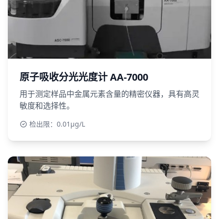
原子吸收分光光度计 AA-7000
用于测定样品中金属元素含量的精密仪器，具有高灵
敏度和选择性。
检出限：0.01μg/L