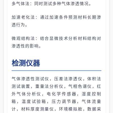
多气体法：同时测试多种气体渗透情况。
加速老化法：通过加速条件预测材料长期渗
透行为。
微观结构法：结合显微技术分析材料结构对
渗透性的影响。
检测仪器
气体渗透性测试仪，压差法渗透仪，体积法
测试装置，重量法分析仪，气相色谱仪，红
外气体分析仪，电化学传感器，湿度控制
箱，温度试验箱，压力调节器，气体流量
计，材料厚度测量仪，环境模拟舱，数据采