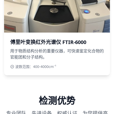
傅里叶变换红外光谱仪 FTIR-6000
用于物质结构分析的重要仪器，可快速鉴定化合物的
官能团和分子结构。
波数范围：400-4000cm⁻¹
检测优势
专业团队、先进设备、权威认证，为您提供高