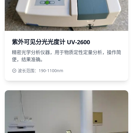
紫外可见分光光度计 UV-2600
精密光学分析仪器，用于物质定性定量分析，操作简
便，结果准确。
波长范围：190-1100nm