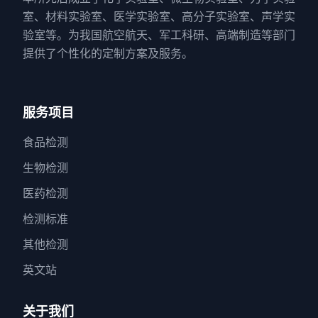
室、材料实验室、医学实验室、高分子实验室、声学实
验室等。为我国航空航天、军工科研、高端制造等部门
提供了个性化的定制方案及服务。
服务项目
食品检测
生物检测
医药检测
检测标准
其他检测
英文站
关于我们