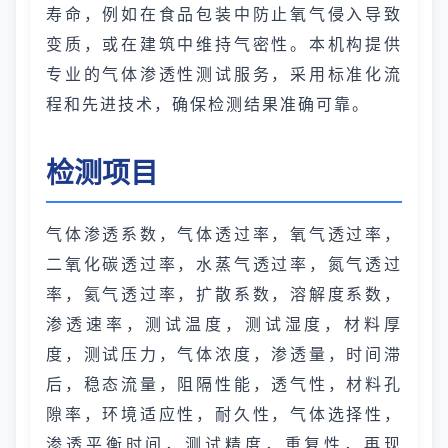
寿命，例如在食品包装中防止氧气侵入导致
变质，或在建筑中维持气密性。本机构提供
专业的气体渗透性测试服务，采用标准化流
程和先进技术，确保检测结果准确可靠。
检测项目
气体渗透系数，气体透过率，氧气透过率，
二氧化碳透过率，水蒸气透过率，氮气透过
率，氦气透过率，扩散系数，溶解度系数，
渗透速率，测试温度，测试湿度，材料厚
度，测试压力，气体浓度，渗透量，时间滞
后，稳态流量，阻隔性能，透气性，材料孔
隙率，环境适应性，耐久性，气体选择性，
渗透平衡时间，测试精度，重复性，再现