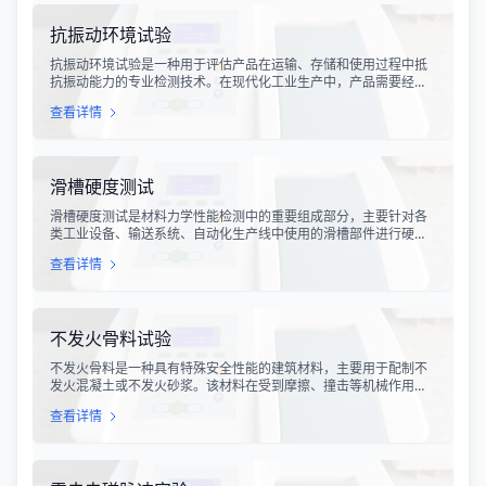
抗振动环境试验
抗振动环境试验是一种用于评估产品在运输、存储和使用过程中抵
抗振动能力的专业检测技术。在现代化工业生产中，产品需要经历
各种复杂的物流运输环节，从生产线到最终用户手中，不可避免地
查看详情
会受到不同程度的振动冲击。这种振动可能导致产品结构松动、零
部件损坏、性能下降甚至完全失效，给生产企业和消费者带来巨大
的经济损失和安全隐患。
滑槽硬度测试
滑槽硬度测试是材料力学性能检测中的重要组成部分，主要针对各
类工业设备、输送系统、自动化生产线中使用的滑槽部件进行硬度
指标评估。滑槽作为物料输送的关键导向部件，其硬度性能直接影
查看详情
响设备的使用寿命、运行稳定性和安全性。通过科学的硬度测试，
可以准确评估滑槽材料的抗变形能力、耐磨性能以及整体机械强
度。
不发火骨料试验
不发火骨料是一种具有特殊安全性能的建筑材料，主要用于配制不
发火混凝土或不发火砂浆。该材料在受到摩擦、撞击等机械作用
时，不会产生火花，从而有效降低在易燃易爆环境中发生火灾或爆
查看详情
炸事故的风险。不发火骨料试验是评定该类材料安全性能的关键检
测手段，对于保障工业生产安全具有重要意义。