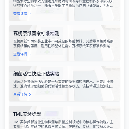
细胞治疗生物学效力测定是细胞药物研发与质量控制体系中最为关
键的核心环节之一。随着再生医学与免疫治疗的飞速发展，尤其是
CAR-T、TCR-T、干细胞及NK细胞疗法的陆续上市，如何科学、准
查看详情
确地评估这些“活细胞药物”的临床治疗潜力，成为了监管部门与制药
企业共同关注的焦点。生物学效力，简称“效价”，并非简单的细胞计
数或表型分析，而是指细胞产品能够引起某种特定生物学反应的能
力，是其有效性的直接量度。
瓦楞原纸国家标准检测
瓦楞原纸作为包装工业中不可或缺的基础材料，其质量直接关系到
瓦楞纸箱的强度、耐用性和整体性能。瓦楞原纸国家标准检测是依
据GB/T 13023-2008《瓦楞原纸》国家标准及相关测试方法标准，
查看详情
对瓦楞原纸的各项物理性能指标进行系统化测试和评价的过程。该
检测体系涵盖了从原材料选取到成品出厂的全过程质量控制，为包
装行业提供了科学、规范的质量评价依据。
细菌活性快速评估实验
细菌活性快速评估实验是一项重要的微生物检测技术，主要用于快
速、准确地评估细菌的代谢活性和生存状态。该技术通过检测细菌
细胞内的特定代谢产物、酶活性或能量指标，能够在短时间内获得
查看详情
细菌活性的定量数据，为环境监测、食品安全、医药研发和工业生
产提供科学依据。
TML实验步骤
TML实验步骤是微生物检测与质量控制领域中的核心操作流程，主
要用于测定样品中的总微生物负荷。在制药、食品、化妆品及环境