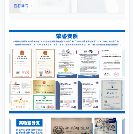
监测等行业，TML（Total Microbial Load）检测是评估产品卫生质
查看详情
量、安全性以及生产过程控制水平的关键指标。通过对样品中需氧
菌总数、霉菌和酵母菌总数的定量分析，科研人员和质量控制人员
能够准确判断样品是否受到微生物污染，从而确保最终产品的质量
符合相关法规标准。