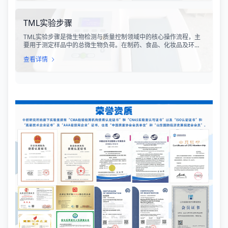
TML实验步骤
TML实验步骤是微生物检测与质量控制领域中的核心操作流程，主
要用于测定样品中的总微生物负荷。在制药、食品、化妆品及环境
监测等行业，TML（Total Microbial Load）检测是评估产品卫生质
查看详情
量、安全性以及生产过程控制水平的关键指标。通过对样品中需氧
菌总数、霉菌和酵母菌总数的定量分析，科研人员和质量控制人员
能够准确判断样品是否受到微生物污染，从而确保最终产品的质量
符合相关法规标准。