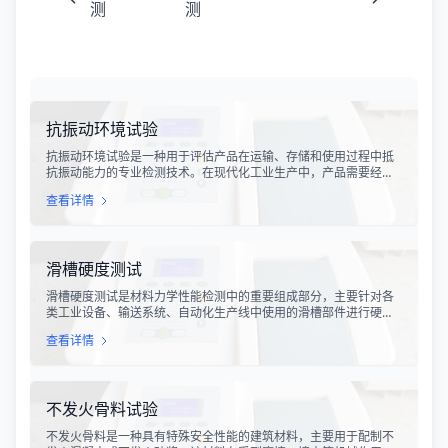
测
测
抗振动环境试验
抗振动环境试验是一种用于评估产品在运输、存储和使用过程中抵
抗振动能力的专业检测技术。在现代化工业生产中，产品需要经历
各种复杂的物流运输环节，从生产线到最终用户手中，不可避免地
查看详情
会受到不同程度的振动冲击。这种振动可能导致产品结构松动、零
部件损坏、性能下降甚至完全失效，给生产企业和消费者带来巨大
的经济损失和安全隐患。
滑槽硬度测试
滑槽硬度测试是材料力学性能检测中的重要组成部分，主要针对各
类工业设备、输送系统、自动化生产线中使用的滑槽部件进行硬度
指标评估。滑槽作为物料输送的关键导向部件，其硬度性能直接影
查看详情
响设备的使用寿命、运行稳定性和安全性。通过科学的硬度测试，
可以准确评估滑槽材料的抗变形能力、耐磨性能以及整体机械强
度。
不发火骨料试验
不发火骨料是一种具有特殊安全性能的建筑材料，主要用于配制不