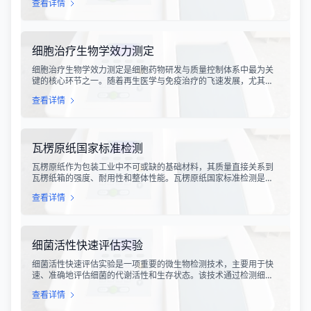
查看详情
和畜牧业经济均构成显著影响。金黄色葡萄球菌作为引发乳腺炎的
主要病原菌之一，因其高致病性和耐药性成为研究的重点对象。通
过构建小鼠金黄色葡萄球菌乳腺感染模型，科研人员能够在可控的
实验条件下，深入探究病原菌与宿主之间的相互作用，揭示
细胞治疗生物学效力测定
细胞治疗生物学效力测定是细胞药物研发与质量控制体系中最为关
键的核心环节之一。随着再生医学与免疫治疗的飞速发展，尤其是
CAR-T、TCR-T、干细胞及NK细胞疗法的陆续上市，如何科学、准
查看详情
确地评估这些“活细胞药物”的临床治疗潜力，成为了监管部门与制药
企业共同关注的焦点。生物学效力，简称“效价”，并非简单的细胞计
数或表型分析，而是指细胞产品能够引起某种特定生物学反应的能
力，是其有效性的直接量度。
瓦楞原纸国家标准检测
瓦楞原纸作为包装工业中不可或缺的基础材料，其质量直接关系到
瓦楞纸箱的强度、耐用性和整体性能。瓦楞原纸国家标准检测是依
据GB/T 13023-2008《瓦楞原纸》国家标准及相关测试方法标准，
查看详情
对瓦楞原纸的各项物理性能指标进行系统化测试和评价的过程。该
检测体系涵盖了从原材料选取到成品出厂的全过程质量控制，为包
装行业提供了科学、规范的质量评价依据。
细菌活性快速评估实验
细菌活性快速评估实验是一项重要的微生物检测技术，主要用于快
速、准确地评估细菌的代谢活性和生存状态。该技术通过检测细菌
细胞内的特定代谢产物、酶活性或能量指标，能够在短时间内获得
查看详情
细菌活性的定量数据，为环境监测、食品安全、医药研发和工业生
产提供科学依据。