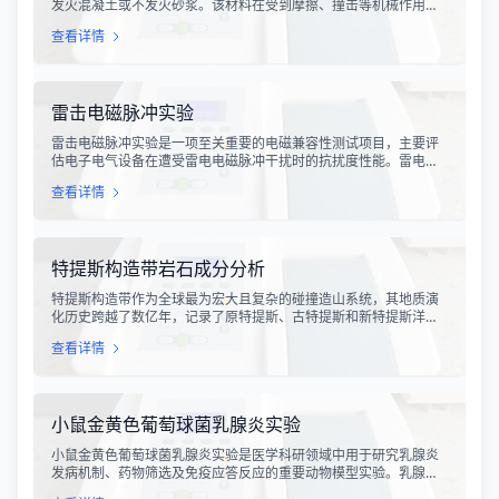
发火混凝土或不发火砂浆。该材料在受到摩擦、撞击等机械作用
时，不会产生火花，从而有效降低在易燃易爆环境中发生火灾或爆
查看详情
炸事故的风险。不发火骨料试验是评定该类材料安全性能的关键检
测手段，对于保障工业生产安全具有重要意义。
雷击电磁脉冲实验
雷击电磁脉冲实验是一项至关重要的电磁兼容性测试项目，主要评
估电子电气设备在遭受雷电电磁脉冲干扰时的抗扰度性能。雷电作
为一种自然现象，其放电过程中会产生极强的电磁脉冲，这种脉冲
查看详情
具有上升时间快、持续时间短、能量密度高等特点，可能对周围的
电子设备造成严重的干扰甚至永久性损坏。
特提斯构造带岩石成分分析
特提斯构造带作为全球最为宏大且复杂的碰撞造山系统，其地质演
化历史跨越了数亿年，记录了原特提斯、古特提斯和新特提斯洋的
开裂与闭合过程。对该构造带内岩石进行精确的成分分析，是揭示
查看详情
板块俯冲、碰撞造山机制以及成矿作用规律的关键手段。特提斯构
造带岩石成分分析技术，主要是基于现代地球化学分析手段，对采
集自该区域的各类岩石样本进行主量元素、微量元素以及同位素组
成的定性与定量测定。
小鼠金黄色葡萄球菌乳腺炎实验
小鼠金黄色葡萄球菌乳腺炎实验是医学科研领域中用于研究乳腺炎
发病机制、药物筛选及免疫应答反应的重要动物模型实验。乳腺炎
作为哺乳期女性及乳用牲畜中常见的一种炎症性疾病，对公共卫生