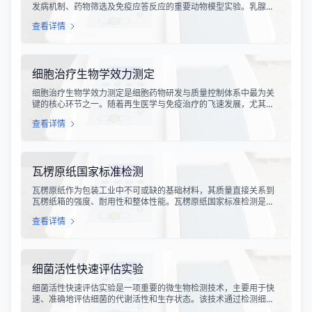
发病机制、药物筛选及免疫应答反应的重要动物模型实验。乳腺炎
作为哺乳期女性及乳用牲畜中常见的一种炎症性疾病，对公共卫生
查看详情
和畜牧业经济均构成显著影响。金黄色葡萄球菌作为引发乳腺炎的
主要病原菌之一，因其高致病性和耐药性成为研究的重点对象。通
过构建小鼠金黄色葡萄球菌乳腺感染模型，科研人员能够在可控的
实验条件下，深入探究病原菌与宿主之间的相互作用，揭示
细胞治疗生物学效力测定
细胞治疗生物学效力测定是细胞药物研发与质量控制体系中最为关
键的核心环节之一。随着再生医学与免疫治疗的飞速发展，尤其是
CAR-T、TCR-T、干细胞及NK细胞疗法的陆续上市，如何科学、准
查看详情
确地评估这些“活细胞药物”的临床治疗潜力，成为了监管部门与制药
企业共同关注的焦点。生物学效力，简称“效价”，并非简单的细胞计
数或表型分析，而是指细胞产品能够引起某种特定生物学反应的能
力，是其有效性的直接量度。
瓦楞原纸国家标准检测
瓦楞原纸作为包装工业中不可或缺的基础材料，其质量直接关系到
瓦楞纸箱的强度、耐用性和整体性能。瓦楞原纸国家标准检测是依
据GB/T 13023-2008《瓦楞原纸》国家标准及相关测试方法标准，
查看详情
对瓦楞原纸的各项物理性能指标进行系统化测试和评价的过程。该
检测体系涵盖了从原材料选取到成品出厂的全过程质量控制，为包
装行业提供了科学、规范的质量评价依据。
细菌活性快速评估实验
细菌活性快速评估实验是一项重要的微生物检测技术，主要用于快
速、准确地评估细菌的代谢活性和生存状态。该技术通过检测细菌
细胞内的特定代谢产物、酶活性或能量指标，能够在短时间内获得