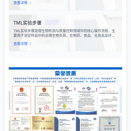
查看详情
细菌活性的定量数据，为环境监测、食品安全、医药研发和工业生
产提供科学依据。
TML实验步骤
TML实验步骤是微生物检测与质量控制领域中的核心操作流程，主
要用于测定样品中的总微生物负荷。在制药、食品、化妆品及环境
监测等行业，TML（Total Microbial Load）检测是评估产品卫生质
查看详情
量、安全性以及生产过程控制水平的关键指标。通过对样品中需氧
菌总数、霉菌和酵母菌总数的定量分析，科研人员和质量控制人员
能够准确判断样品是否受到微生物污染，从而确保最终产品的质量
符合相关法规标准。