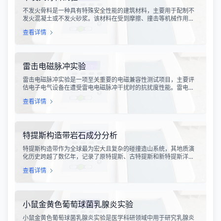
不发火骨料是一种具有特殊安全性能的建筑材料，主要用于配制不
发火混凝土或不发火砂浆。该材料在受到摩擦、撞击等机械作用
时，不会产生火花，从而有效降低在易燃易爆环境中发生火灾或爆
查看详情
炸事故的风险。不发火骨料试验是评定该类材料安全性能的关键检
测手段，对于保障工业生产安全具有重要意义。
雷击电磁脉冲实验
雷击电磁脉冲实验是一项至关重要的电磁兼容性测试项目，主要评
估电子电气设备在遭受雷电电磁脉冲干扰时的抗扰度性能。雷电作
为一种自然现象，其放电过程中会产生极强的电磁脉冲，这种脉冲
查看详情
具有上升时间快、持续时间短、能量密度高等特点，可能对周围的
电子设备造成严重的干扰甚至永久性损坏。
特提斯构造带岩石成分分析
特提斯构造带作为全球最为宏大且复杂的碰撞造山系统，其地质演
化历史跨越了数亿年，记录了原特提斯、古特提斯和新特提斯洋的
开裂与闭合过程。对该构造带内岩石进行精确的成分分析，是揭示
查看详情
板块俯冲、碰撞造山机制以及成矿作用规律的关键手段。特提斯构
造带岩石成分分析技术，主要是基于现代地球化学分析手段，对采
集自该区域的各类岩石样本进行主量元素、微量元素以及同位素组
成的定性与定量测定。
小鼠金黄色葡萄球菌乳腺炎实验
小鼠金黄色葡萄球菌乳腺炎实验是医学科研领域中用于研究乳腺炎