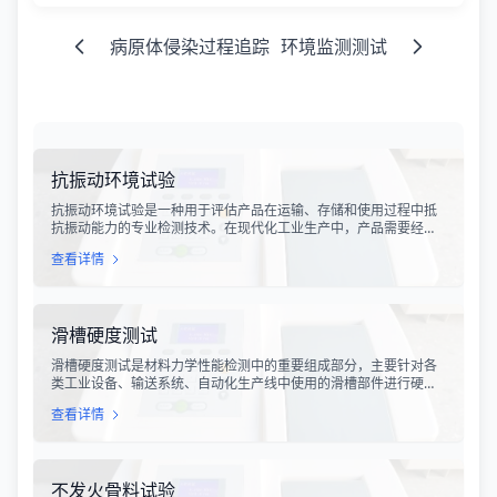
病原体侵染过程追踪
环境监测测试
抗振动环境试验
抗振动环境试验是一种用于评估产品在运输、存储和使用过程中抵
抗振动能力的专业检测技术。在现代化工业生产中，产品需要经历
各种复杂的物流运输环节，从生产线到最终用户手中，不可避免地
查看详情
会受到不同程度的振动冲击。这种振动可能导致产品结构松动、零
部件损坏、性能下降甚至完全失效，给生产企业和消费者带来巨大
的经济损失和安全隐患。
滑槽硬度测试
滑槽硬度测试是材料力学性能检测中的重要组成部分，主要针对各
类工业设备、输送系统、自动化生产线中使用的滑槽部件进行硬度
指标评估。滑槽作为物料输送的关键导向部件，其硬度性能直接影
查看详情
响设备的使用寿命、运行稳定性和安全性。通过科学的硬度测试，
可以准确评估滑槽材料的抗变形能力、耐磨性能以及整体机械强
度。
不发火骨料试验