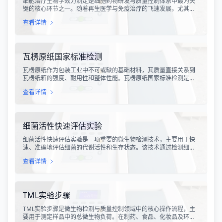
细胞治疗生物学效力测定是细胞药物研发与质量控制体系中最为关
键的核心环节之一。随着再生医学与免疫治疗的飞速发展，尤其是
CAR-T、TCR-T、干细胞及NK细胞疗法的陆续上市，如何科学、准
查看详情
确地评估这些“活细胞药物”的临床治疗潜力，成为了监管部门与制药
企业共同关注的焦点。生物学效力，简称“效价”，并非简单的细胞计
数或表型分析，而是指细胞产品能够引起某种特定生物学反应的能
力，是其有效性的直接量度。
瓦楞原纸国家标准检测
瓦楞原纸作为包装工业中不可或缺的基础材料，其质量直接关系到
瓦楞纸箱的强度、耐用性和整体性能。瓦楞原纸国家标准检测是依
据GB/T 13023-2008《瓦楞原纸》国家标准及相关测试方法标准，
查看详情
对瓦楞原纸的各项物理性能指标进行系统化测试和评价的过程。该
检测体系涵盖了从原材料选取到成品出厂的全过程质量控制，为包
装行业提供了科学、规范的质量评价依据。
细菌活性快速评估实验
细菌活性快速评估实验是一项重要的微生物检测技术，主要用于快
速、准确地评估细菌的代谢活性和生存状态。该技术通过检测细菌
细胞内的特定代谢产物、酶活性或能量指标，能够在短时间内获得
查看详情
细菌活性的定量数据，为环境监测、食品安全、医药研发和工业生
产提供科学依据。
TML实验步骤
TML实验步骤是微生物检测与质量控制领域中的核心操作流程，主
要用于测定样品中的总微生物负荷。在制药、食品、化妆品及环境