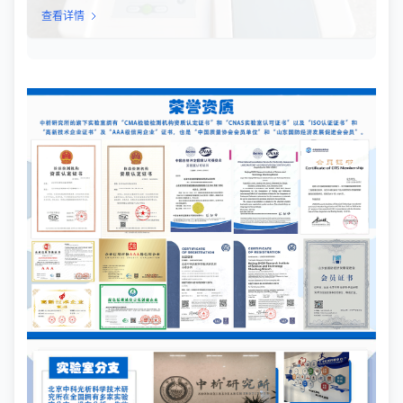
监测等行业，TML（Total Microbial Load）检测是评估产品卫生质
查看详情
量、安全性以及生产过程控制水平的关键指标。通过对样品中需氧
菌总数、霉菌和酵母菌总数的定量分析，科研人员和质量控制人员
能够准确判断样品是否受到微生物污染，从而确保最终产品的质量
符合相关法规标准。