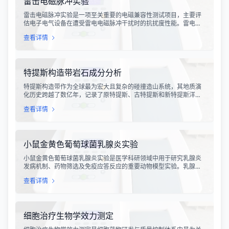
雷击电磁脉冲实验
雷击电磁脉冲实验是一项至关重要的电磁兼容性测试项目，主要评
估电子电气设备在遭受雷电电磁脉冲干扰时的抗扰度性能。雷电作
为一种自然现象，其放电过程中会产生极强的电磁脉冲，这种脉冲
查看详情
具有上升时间快、持续时间短、能量密度高等特点，可能对周围的
电子设备造成严重的干扰甚至永久性损坏。
特提斯构造带岩石成分分析
特提斯构造带作为全球最为宏大且复杂的碰撞造山系统，其地质演
化历史跨越了数亿年，记录了原特提斯、古特提斯和新特提斯洋的
开裂与闭合过程。对该构造带内岩石进行精确的成分分析，是揭示
查看详情
板块俯冲、碰撞造山机制以及成矿作用规律的关键手段。特提斯构
造带岩石成分分析技术，主要是基于现代地球化学分析手段，对采
集自该区域的各类岩石样本进行主量元素、微量元素以及同位素组
成的定性与定量测定。
小鼠金黄色葡萄球菌乳腺炎实验
小鼠金黄色葡萄球菌乳腺炎实验是医学科研领域中用于研究乳腺炎
发病机制、药物筛选及免疫应答反应的重要动物模型实验。乳腺炎
作为哺乳期女性及乳用牲畜中常见的一种炎症性疾病，对公共卫生
查看详情
和畜牧业经济均构成显著影响。金黄色葡萄球菌作为引发乳腺炎的
主要病原菌之一，因其高致病性和耐药性成为研究的重点对象。通
过构建小鼠金黄色葡萄球菌乳腺感染模型，科研人员能够在可控的
实验条件下，深入探究病原菌与宿主之间的相互作用，揭示
细胞治疗生物学效力测定