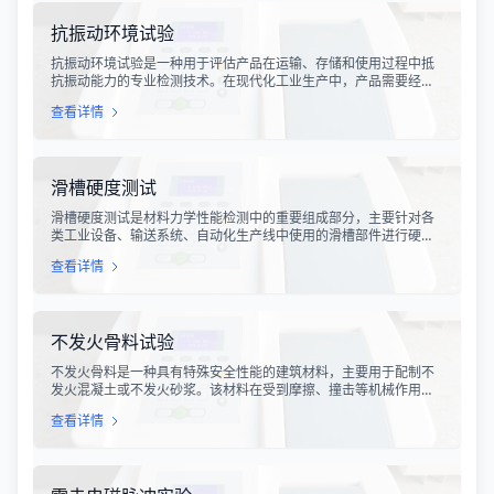
抗振动环境试验
抗振动环境试验是一种用于评估产品在运输、存储和使用过程中抵
抗振动能力的专业检测技术。在现代化工业生产中，产品需要经历
各种复杂的物流运输环节，从生产线到最终用户手中，不可避免地
查看详情
会受到不同程度的振动冲击。这种振动可能导致产品结构松动、零
部件损坏、性能下降甚至完全失效，给生产企业和消费者带来巨大
的经济损失和安全隐患。
滑槽硬度测试
滑槽硬度测试是材料力学性能检测中的重要组成部分，主要针对各
类工业设备、输送系统、自动化生产线中使用的滑槽部件进行硬度
指标评估。滑槽作为物料输送的关键导向部件，其硬度性能直接影
查看详情
响设备的使用寿命、运行稳定性和安全性。通过科学的硬度测试，
可以准确评估滑槽材料的抗变形能力、耐磨性能以及整体机械强
度。
不发火骨料试验
不发火骨料是一种具有特殊安全性能的建筑材料，主要用于配制不
发火混凝土或不发火砂浆。该材料在受到摩擦、撞击等机械作用
时，不会产生火花，从而有效降低在易燃易爆环境中发生火灾或爆
查看详情
炸事故的风险。不发火骨料试验是评定该类材料安全性能的关键检
测手段，对于保障工业生产安全具有重要意义。