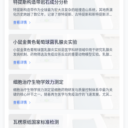
特提斯构造带岩石成分分析
特提斯构造带作为全球最为宏大且复杂的碰撞造山系统，其地质演
化历史跨越了数亿年，记录了原特提斯、古特提斯和新特提斯洋的
开裂与闭合过程。对该构造带内岩石进行精确的成分分析，是揭示
查看详情
板块俯冲、碰撞造山机制以及成矿作用规律的关键手段。特提斯构
造带岩石成分分析技术，主要是基于现代地球化学分析手段，对采
集自该区域的各类岩石样本进行主量元素、微量元素以及同位素组
成的定性与定量测定。
小鼠金黄色葡萄球菌乳腺炎实验
小鼠金黄色葡萄球菌乳腺炎实验是医学科研领域中用于研究乳腺炎
发病机制、药物筛选及免疫应答反应的重要动物模型实验。乳腺炎
作为哺乳期女性及乳用牲畜中常见的一种炎症性疾病，对公共卫生
查看详情
和畜牧业经济均构成显著影响。金黄色葡萄球菌作为引发乳腺炎的
主要病原菌之一，因其高致病性和耐药性成为研究的重点对象。通
过构建小鼠金黄色葡萄球菌乳腺感染模型，科研人员能够在可控的
实验条件下，深入探究病原菌与宿主之间的相互作用，揭示
细胞治疗生物学效力测定
细胞治疗生物学效力测定是细胞药物研发与质量控制体系中最为关
键的核心环节之一。随着再生医学与免疫治疗的飞速发展，尤其是
CAR-T、TCR-T、干细胞及NK细胞疗法的陆续上市，如何科学、准
查看详情
确地评估这些“活细胞药物”的临床治疗潜力，成为了监管部门与制药
企业共同关注的焦点。生物学效力，简称“效价”，并非简单的细胞计
数或表型分析，而是指细胞产品能够引起某种特定生物学反应的能
力，是其有效性的直接量度。
瓦楞原纸国家标准检测