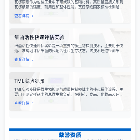
瓦楞原纸作为包装工业中不可或缺的基础材料，其质量直接关系到
瓦楞纸箱的强度、耐用性和整体性能。瓦楞原纸国家标准检测是依
据GB/T 13023-2008《瓦楞原纸》国家标准及相关测试方法标准，
查看详情
对瓦楞原纸的各项物理性能指标进行系统化测试和评价的过程。该
检测体系涵盖了从原材料选取到成品出厂的全过程质量控制，为包
装行业提供了科学、规范的质量评价依据。
细菌活性快速评估实验
细菌活性快速评估实验是一项重要的微生物检测技术，主要用于快
速、准确地评估细菌的代谢活性和生存状态。该技术通过检测细菌
细胞内的特定代谢产物、酶活性或能量指标，能够在短时间内获得
查看详情
细菌活性的定量数据，为环境监测、食品安全、医药研发和工业生
产提供科学依据。
TML实验步骤
TML实验步骤是微生物检测与质量控制领域中的核心操作流程，主
要用于测定样品中的总微生物负荷。在制药、食品、化妆品及环境
监测等行业，TML（Total Microbial Load）检测是评估产品卫生质
查看详情
量、安全性以及生产过程控制水平的关键指标。通过对样品中需氧
菌总数、霉菌和酵母菌总数的定量分析，科研人员和质量控制人员
能够准确判断样品是否受到微生物污染，从而确保最终产品的质量
符合相关法规标准。