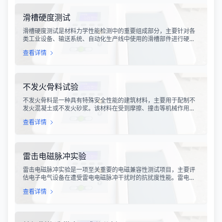
的经济损失和安全隐患。
滑槽硬度测试
滑槽硬度测试是材料力学性能检测中的重要组成部分，主要针对各
类工业设备、输送系统、自动化生产线中使用的滑槽部件进行硬度
指标评估。滑槽作为物料输送的关键导向部件，其硬度性能直接影
查看详情
响设备的使用寿命、运行稳定性和安全性。通过科学的硬度测试，
可以准确评估滑槽材料的抗变形能力、耐磨性能以及整体机械强
度。
不发火骨料试验
不发火骨料是一种具有特殊安全性能的建筑材料，主要用于配制不
发火混凝土或不发火砂浆。该材料在受到摩擦、撞击等机械作用
时，不会产生火花，从而有效降低在易燃易爆环境中发生火灾或爆
查看详情
炸事故的风险。不发火骨料试验是评定该类材料安全性能的关键检
测手段，对于保障工业生产安全具有重要意义。
雷击电磁脉冲实验
雷击电磁脉冲实验是一项至关重要的电磁兼容性测试项目，主要评
估电子电气设备在遭受雷电电磁脉冲干扰时的抗扰度性能。雷电作
为一种自然现象，其放电过程中会产生极强的电磁脉冲，这种脉冲
查看详情
具有上升时间快、持续时间短、能量密度高等特点，可能对周围的
电子设备造成严重的干扰甚至永久性损坏。