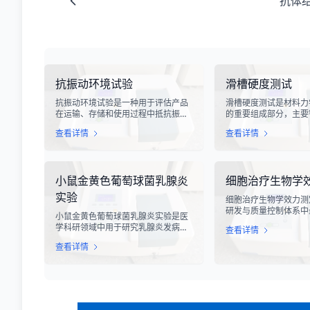
抗体
抗振动环境试验
滑槽硬度测试
抗振动环境试验是一种用于评估产品
滑槽硬度测试是材料力
在运输、存储和使用过程中抵抗振动
的重要组成部分，主要
能力的专业检测技术。在现代化工业
设备、输送系统、自动
查看详情
查看详情
生产中，产品需要经历各种复杂的物
用的滑槽部件进行硬度
流运输环节，从生产线到最终用户手
槽作为物料输送的关键
中，不可避免地会受到不同程度的振
硬度性能直接影响设备
动冲击。这种振动可能导致产品结构
运行稳定性和安全性。
小鼠金黄色葡萄球菌乳腺炎
细胞治疗生物学
松动、零部件损坏、性能下降甚至完
度测试，可以准确评估
全失效，给生产企业和消费者带来巨
变形能力、耐磨性能以
实验
细胞治疗生物学效力测
大的经济损失和安全隐患。
度。
研发与质量控制体系中
小鼠金黄色葡萄球菌乳腺炎实验是医
心环节之一。随着再生
学科研领域中用于研究乳腺炎发病机
查看详情
疗的飞速发展，尤其是CA
制、药物筛选及免疫应答反应的重要
T、干细胞及NK细胞
查看详情
动物模型实验。乳腺炎作为哺乳期女
市，如何科学、准确地
性及乳用牲畜中常见的一种炎症性疾
胞药物”的临床治疗潜
病，对公共卫生和畜牧业经济均构成
部门与制药企业共同关
显著影响。金黄色葡萄球菌作为引发
物学效力，简称“效价
乳腺炎的主要病原菌之一，因其高致
细胞计数或表型分析，
病性和耐药性成为研究的重点对象。