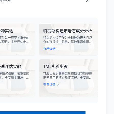
样检测
脉冲实验
特提斯构造带岩石成分分析
实验是一项至关重要的
特提斯构造带作为全球最为宏大且复
试项目，主要评估电子
杂的碰撞造山系统，其地质演化历史
受雷电电磁脉冲干扰时
跨越了数亿年，记录了原特提斯、古
查看详情
。雷电作为一种自然现
特提斯和新特提斯洋的开裂与闭合过
程中会产生极强的电磁
程。对该构造带内岩石进行精确的成
冲具有上升时间快、持
分分析，是揭示板块俯冲、碰撞造山
量密度高等特点，可能
机制以及成矿作用规律的关键手段。
快速评估实验
TML实验步骤
设备造成严重的干扰甚
特提斯构造带岩石成分分析技术，主
。
要是基于现代地球化学分析手段，对
评估实验是一项重要的
TML实验步骤是微生物检测与质量控
采集自该区域的各类岩石样本进行主
术，主要用于快速、准
制领域中的核心操作流程，主要用于
量元素、微量元素以及同位素组成的
的代谢活性和生存状
测定样品中的总微生物负荷。在制
定性与定量测定。
查看详情
过检测细菌细胞内的特
药、食品、化妆品及环境监测等行
酶活性或能量指标，能
业，TML（Total Microbial Load）检
获得细菌活性的定量数
测是评估产品卫生质量、安全性以及
测、食品安全、医药研
生产过程控制水平的关键指标。通过
提供科学依据。
对样品中需氧菌总数、霉菌和酵母菌
总数的定量分析，科研人员和质量控
制人员能够准确判断样品是否受到微