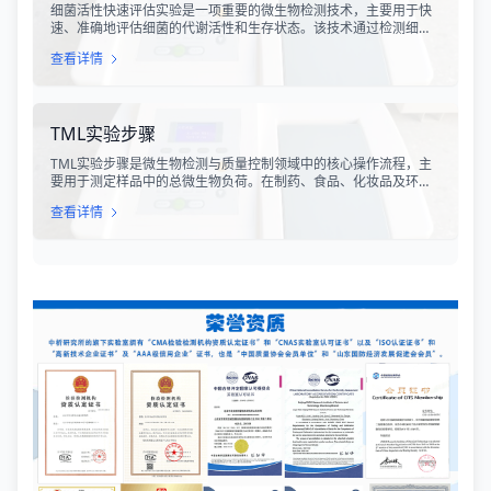
细菌活性快速评估实验是一项重要的微生物检测技术，主要用于快
速、准确地评估细菌的代谢活性和生存状态。该技术通过检测细菌
细胞内的特定代谢产物、酶活性或能量指标，能够在短时间内获得
查看详情
细菌活性的定量数据，为环境监测、食品安全、医药研发和工业生
产提供科学依据。
TML实验步骤
TML实验步骤是微生物检测与质量控制领域中的核心操作流程，主
要用于测定样品中的总微生物负荷。在制药、食品、化妆品及环境
监测等行业，TML（Total Microbial Load）检测是评估产品卫生质
查看详情
量、安全性以及生产过程控制水平的关键指标。通过对样品中需氧
菌总数、霉菌和酵母菌总数的定量分析，科研人员和质量控制人员
能够准确判断样品是否受到微生物污染，从而确保最终产品的质量
符合相关法规标准。