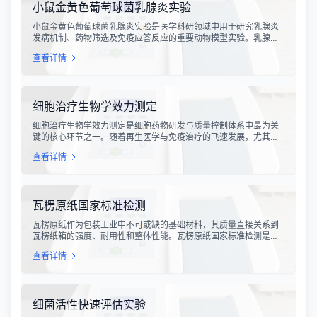
小鼠金黄色葡萄球菌乳腺炎实验
小鼠金黄色葡萄球菌乳腺炎实验是医学科研领域中用于研究乳腺炎
发病机制、药物筛选及免疫应答反应的重要动物模型实验。乳腺炎
作为哺乳期女性及乳用牲畜中常见的一种炎症性疾病，对公共卫生
查看详情
和畜牧业经济均构成显著影响。金黄色葡萄球菌作为引发乳腺炎的
主要病原菌之一，因其高致病性和耐药性成为研究的重点对象。通
过构建小鼠金黄色葡萄球菌乳腺感染模型，科研人员能够在可控的
实验条件下，深入探究病原菌与宿主之间的相互作用，揭示
细胞治疗生物学效力测定
细胞治疗生物学效力测定是细胞药物研发与质量控制体系中最为关
键的核心环节之一。随着再生医学与免疫治疗的飞速发展，尤其是
CAR-T、TCR-T、干细胞及NK细胞疗法的陆续上市，如何科学、准
查看详情
确地评估这些“活细胞药物”的临床治疗潜力，成为了监管部门与制药
企业共同关注的焦点。生物学效力，简称“效价”，并非简单的细胞计
数或表型分析，而是指细胞产品能够引起某种特定生物学反应的能
力，是其有效性的直接量度。
瓦楞原纸国家标准检测
瓦楞原纸作为包装工业中不可或缺的基础材料，其质量直接关系到
瓦楞纸箱的强度、耐用性和整体性能。瓦楞原纸国家标准检测是依
据GB/T 13023-2008《瓦楞原纸》国家标准及相关测试方法标准，
查看详情
对瓦楞原纸的各项物理性能指标进行系统化测试和评价的过程。该
检测体系涵盖了从原材料选取到成品出厂的全过程质量控制，为包
装行业提供了科学、规范的质量评价依据。
细菌活性快速评估实验