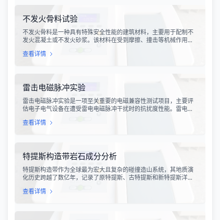
度。
不发火骨料试验
不发火骨料是一种具有特殊安全性能的建筑材料，主要用于配制不
发火混凝土或不发火砂浆。该材料在受到摩擦、撞击等机械作用
时，不会产生火花，从而有效降低在易燃易爆环境中发生火灾或爆
查看详情
炸事故的风险。不发火骨料试验是评定该类材料安全性能的关键检
测手段，对于保障工业生产安全具有重要意义。
雷击电磁脉冲实验
雷击电磁脉冲实验是一项至关重要的电磁兼容性测试项目，主要评
估电子电气设备在遭受雷电电磁脉冲干扰时的抗扰度性能。雷电作
为一种自然现象，其放电过程中会产生极强的电磁脉冲，这种脉冲
查看详情
具有上升时间快、持续时间短、能量密度高等特点，可能对周围的
电子设备造成严重的干扰甚至永久性损坏。
特提斯构造带岩石成分分析
特提斯构造带作为全球最为宏大且复杂的碰撞造山系统，其地质演
化历史跨越了数亿年，记录了原特提斯、古特提斯和新特提斯洋的
开裂与闭合过程。对该构造带内岩石进行精确的成分分析，是揭示
查看详情
板块俯冲、碰撞造山机制以及成矿作用规律的关键手段。特提斯构
造带岩石成分分析技术，主要是基于现代地球化学分析手段，对采
集自该区域的各类岩石样本进行主量元素、微量元素以及同位素组
成的定性与定量测定。