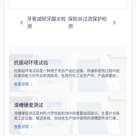
牙膏减轻牙龈炎检
保险丝过流保护检
测
测
抗振动环境试验
抗振动环境试验是一种用于评估产品在运输、存储和使用过程中抵
抗振动能力的专业检测技术。在现代化工业生产中，产品需要经历
各种复杂的物流运输环节，从生产线到最终用户手中，不可避免地
查看详情
会受到不同程度的振动冲击。这种振动可能导致产品结构松动、零
部件损坏、性能下降甚至完全失效，给生产企业和消费者带来巨大
的经济损失和安全隐患。
滑槽硬度测试
滑槽硬度测试是材料力学性能检测中的重要组成部分，主要针对各
类工业设备、输送系统、自动化生产线中使用的滑槽部件进行硬度
指标评估。滑槽作为物料输送的关键导向部件，其硬度性能直接影
查看详情
响设备的使用寿命、运行稳定性和安全性。通过科学的硬度测试，
可以准确评估滑槽材料的抗变形能力、耐磨性能以及整体机械强