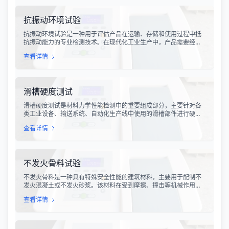
抗振动环境试验
抗振动环境试验是一种用于评估产品在运输、存储和使用过程中抵
抗振动能力的专业检测技术。在现代化工业生产中，产品需要经历
各种复杂的物流运输环节，从生产线到最终用户手中，不可避免地
查看详情
会受到不同程度的振动冲击。这种振动可能导致产品结构松动、零
部件损坏、性能下降甚至完全失效，给生产企业和消费者带来巨大
的经济损失和安全隐患。
滑槽硬度测试
滑槽硬度测试是材料力学性能检测中的重要组成部分，主要针对各
类工业设备、输送系统、自动化生产线中使用的滑槽部件进行硬度
指标评估。滑槽作为物料输送的关键导向部件，其硬度性能直接影
查看详情
响设备的使用寿命、运行稳定性和安全性。通过科学的硬度测试，
可以准确评估滑槽材料的抗变形能力、耐磨性能以及整体机械强
度。
不发火骨料试验
不发火骨料是一种具有特殊安全性能的建筑材料，主要用于配制不
发火混凝土或不发火砂浆。该材料在受到摩擦、撞击等机械作用
时，不会产生火花，从而有效降低在易燃易爆环境中发生火灾或爆
查看详情
炸事故的风险。不发火骨料试验是评定该类材料安全性能的关键检
测手段，对于保障工业生产安全具有重要意义。