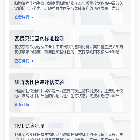
细胞治疗生物学效力测定是细胞药物研发与质量控制体系中最为关
键的核心环节之一。随着再生医学与免疫治疗的飞速发展，尤其是
CAR-T、TCR-T、干细胞及NK细胞疗法的陆续上市，如何科学、准
查看详情
确地评估这些“活细胞药物”的临床治疗潜力，成为了监管部门与制药
企业共同关注的焦点。生物学效力，简称“效价”，并非简单的细胞计
数或表型分析，而是指细胞产品能够引起某种特定生物学反应的能
力，是其有效性的直接量度。
瓦楞原纸国家标准检测
瓦楞原纸作为包装工业中不可或缺的基础材料，其质量直接关系到
瓦楞纸箱的强度、耐用性和整体性能。瓦楞原纸国家标准检测是依
据GB/T 13023-2008《瓦楞原纸》国家标准及相关测试方法标准，
查看详情
对瓦楞原纸的各项物理性能指标进行系统化测试和评价的过程。该
检测体系涵盖了从原材料选取到成品出厂的全过程质量控制，为包
装行业提供了科学、规范的质量评价依据。
细菌活性快速评估实验
细菌活性快速评估实验是一项重要的微生物检测技术，主要用于快
速、准确地评估细菌的代谢活性和生存状态。该技术通过检测细菌
细胞内的特定代谢产物、酶活性或能量指标，能够在短时间内获得
查看详情
细菌活性的定量数据，为环境监测、食品安全、医药研发和工业生
产提供科学依据。
TML实验步骤
TML实验步骤是微生物检测与质量控制领域中的核心操作流程，主
要用于测定样品中的总微生物负荷。在制药、食品、化妆品及环境