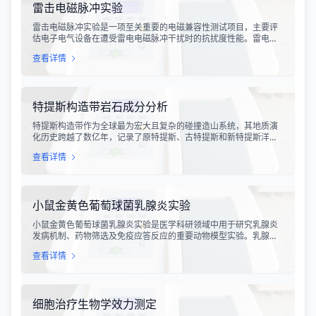
雷击电磁脉冲实验
雷击电磁脉冲实验是一项至关重要的电磁兼容性测试项目，主要评
估电子电气设备在遭受雷电电磁脉冲干扰时的抗扰度性能。雷电作
为一种自然现象，其放电过程中会产生极强的电磁脉冲，这种脉冲
查看详情
具有上升时间快、持续时间短、能量密度高等特点，可能对周围的
电子设备造成严重的干扰甚至永久性损坏。
特提斯构造带岩石成分分析
特提斯构造带作为全球最为宏大且复杂的碰撞造山系统，其地质演
化历史跨越了数亿年，记录了原特提斯、古特提斯和新特提斯洋的
开裂与闭合过程。对该构造带内岩石进行精确的成分分析，是揭示
查看详情
板块俯冲、碰撞造山机制以及成矿作用规律的关键手段。特提斯构
造带岩石成分分析技术，主要是基于现代地球化学分析手段，对采
集自该区域的各类岩石样本进行主量元素、微量元素以及同位素组
成的定性与定量测定。
小鼠金黄色葡萄球菌乳腺炎实验
小鼠金黄色葡萄球菌乳腺炎实验是医学科研领域中用于研究乳腺炎
发病机制、药物筛选及免疫应答反应的重要动物模型实验。乳腺炎
作为哺乳期女性及乳用牲畜中常见的一种炎症性疾病，对公共卫生
查看详情
和畜牧业经济均构成显著影响。金黄色葡萄球菌作为引发乳腺炎的
主要病原菌之一，因其高致病性和耐药性成为研究的重点对象。通
过构建小鼠金黄色葡萄球菌乳腺感染模型，科研人员能够在可控的
实验条件下，深入探究病原菌与宿主之间的相互作用，揭示
细胞治疗生物学效力测定