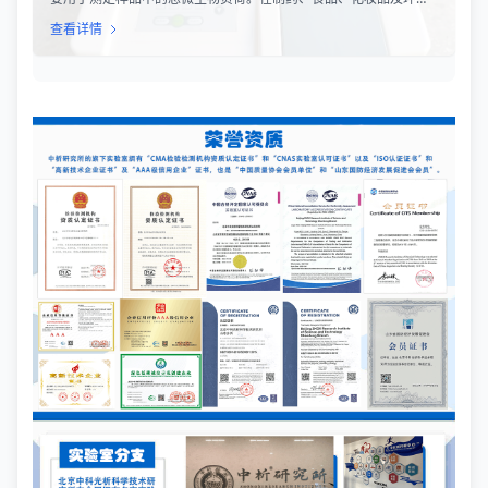
监测等行业，TML（Total Microbial Load）检测是评估产品卫生质
查看详情
量、安全性以及生产过程控制水平的关键指标。通过对样品中需氧
菌总数、霉菌和酵母菌总数的定量分析，科研人员和质量控制人员
能够准确判断样品是否受到微生物污染，从而确保最终产品的质量
符合相关法规标准。