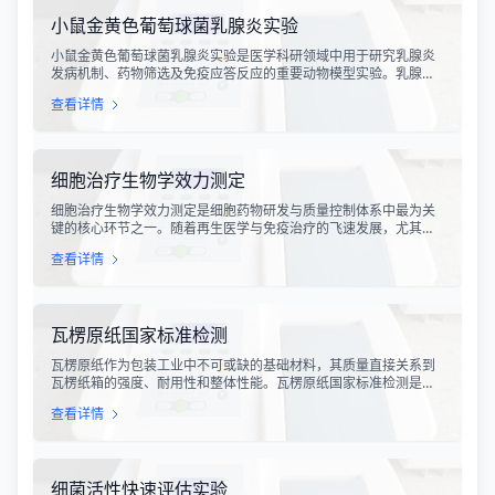
成的定性与定量测定。
小鼠金黄色葡萄球菌乳腺炎实验
小鼠金黄色葡萄球菌乳腺炎实验是医学科研领域中用于研究乳腺炎
发病机制、药物筛选及免疫应答反应的重要动物模型实验。乳腺炎
作为哺乳期女性及乳用牲畜中常见的一种炎症性疾病，对公共卫生
查看详情
和畜牧业经济均构成显著影响。金黄色葡萄球菌作为引发乳腺炎的
主要病原菌之一，因其高致病性和耐药性成为研究的重点对象。通
过构建小鼠金黄色葡萄球菌乳腺感染模型，科研人员能够在可控的
实验条件下，深入探究病原菌与宿主之间的相互作用，揭示
细胞治疗生物学效力测定
细胞治疗生物学效力测定是细胞药物研发与质量控制体系中最为关
键的核心环节之一。随着再生医学与免疫治疗的飞速发展，尤其是
CAR-T、TCR-T、干细胞及NK细胞疗法的陆续上市，如何科学、准
查看详情
确地评估这些“活细胞药物”的临床治疗潜力，成为了监管部门与制药
企业共同关注的焦点。生物学效力，简称“效价”，并非简单的细胞计
数或表型分析，而是指细胞产品能够引起某种特定生物学反应的能
力，是其有效性的直接量度。
瓦楞原纸国家标准检测
瓦楞原纸作为包装工业中不可或缺的基础材料，其质量直接关系到
瓦楞纸箱的强度、耐用性和整体性能。瓦楞原纸国家标准检测是依
据GB/T 13023-2008《瓦楞原纸》国家标准及相关测试方法标准，
查看详情
对瓦楞原纸的各项物理性能指标进行系统化测试和评价的过程。该
检测体系涵盖了从原材料选取到成品出厂的全过程质量控制，为包
装行业提供了科学、规范的质量评价依据。
细菌活性快速评估实验