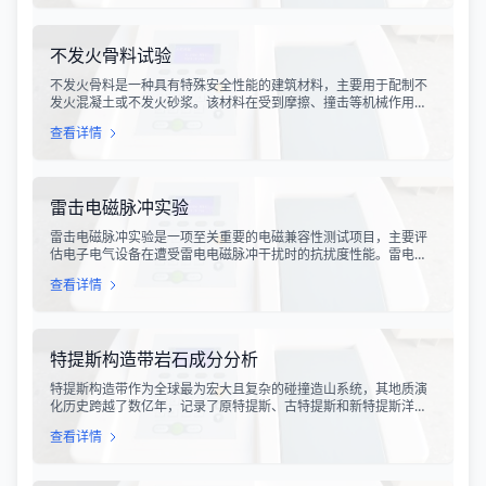
可以准确评估滑槽材料的抗变形能力、耐磨性能以及整体机械强
度。
不发火骨料试验
不发火骨料是一种具有特殊安全性能的建筑材料，主要用于配制不
发火混凝土或不发火砂浆。该材料在受到摩擦、撞击等机械作用
时，不会产生火花，从而有效降低在易燃易爆环境中发生火灾或爆
查看详情
炸事故的风险。不发火骨料试验是评定该类材料安全性能的关键检
测手段，对于保障工业生产安全具有重要意义。
雷击电磁脉冲实验
雷击电磁脉冲实验是一项至关重要的电磁兼容性测试项目，主要评
估电子电气设备在遭受雷电电磁脉冲干扰时的抗扰度性能。雷电作
为一种自然现象，其放电过程中会产生极强的电磁脉冲，这种脉冲
查看详情
具有上升时间快、持续时间短、能量密度高等特点，可能对周围的
电子设备造成严重的干扰甚至永久性损坏。
特提斯构造带岩石成分分析
特提斯构造带作为全球最为宏大且复杂的碰撞造山系统，其地质演
化历史跨越了数亿年，记录了原特提斯、古特提斯和新特提斯洋的
开裂与闭合过程。对该构造带内岩石进行精确的成分分析，是揭示
查看详情
板块俯冲、碰撞造山机制以及成矿作用规律的关键手段。特提斯构
造带岩石成分分析技术，主要是基于现代地球化学分析手段，对采
集自该区域的各类岩石样本进行主量元素、微量元素以及同位素组