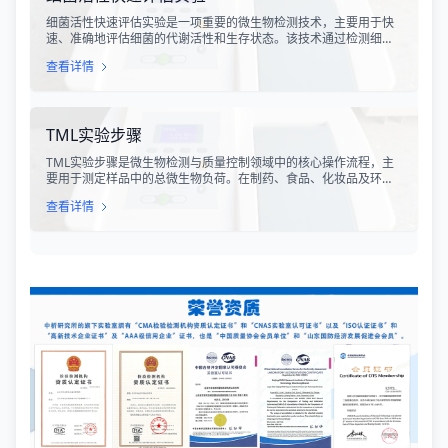
细菌活性快速评估实验是一项重要的微生物检测技术，主要用于快
速、准确地评估细菌的代谢活性和生存状态。该技术通过检测细菌
细胞内的特定代谢产物、酶活性或能量指标，能够在短时间内获得
查看详情
细菌活性的定量数据，为环境监测、食品安全、医药研发和工业生
产提供科学依据。
TML实验步骤
TML实验步骤是微生物检测与质量控制领域中的核心操作流程，主
要用于测定样品中的总微生物负荷。在制药、食品、化妆品及环境
监测等行业，TML（Total Microbial Load）检测是评估产品卫生质
查看详情
量、安全性以及生产过程控制水平的关键指标。通过对样品中需氧
菌总数、霉菌和酵母菌总数的定量分析，科研人员和质量控制人员
能够准确判断样品是否受到微生物污染，从而确保最终产品的质量
符合相关法规标准。