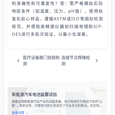
的准确性和可重复性？答：需严格模拟实际
地层条件（如温度、压力、pH值），使用标
准化岩心样品，遵循ASTM或ISO等国际检测
规范，并借助高精度仪器如扫描电镜和ICP-
OES进行多批次验证，以最小化误差。
医疗设备舱门铰链检
连接节点焊缝检
测
测
新能源汽车电池盐雾试验
随着全球新能源汽车产业的迅猛发展，动力电池作为电动汽车的"心
脏"，其安全性、可靠性与耐久性成为了行业关注的焦点。在实际使
用过程中，新能源汽车往往需要面对各种复杂的气候环境，尤其是
查看详情
在沿海地区、盐碱地或冬季撒盐除冰的道路上行驶时，电池系统极