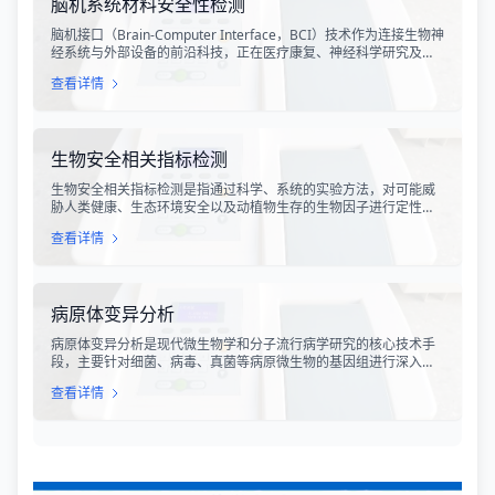
脑机系统材料安全性检测
脑机接口（Brain-Computer Interface，BCI）技术作为连接生物神
经系统与外部设备的前沿科技，正在医疗康复、神经科学研究及人
机交互领域展现出巨大的应用潜力。随着脑机系统从实验室走向临
查看详情
床应用，其材料安全性问题日益受到关注。脑机系统材料安全性检
测是指针对植入或非植入式脑机接口系统中使用的各类材料，进行
系统的生物相容性、毒理学及功能稳定性评估的专业技术服务。
生物安全相关指标检测
生物安全相关指标检测是指通过科学、系统的实验方法，对可能威
胁人类健康、生态环境安全以及动植物生存的生物因子进行定性或
定量分析的技术过程。随着全球化进程加快、生物技术快速发展以
查看详情
及新发突发传染病频发，生物安全已成为国家安全的重要组成部
分。生物安全检测涉及病原微生物、生物毒素、转基因生物、外来
入侵物种等多个领域，是预防生物威胁、保障公共卫生安全和生态
平衡的关键技术手段。
病原体变异分析
病原体变异分析是现代微生物学和分子流行病学研究的核心技术手
段，主要针对细菌、病毒、真菌等病原微生物的基因组进行深入研
究，揭示其遗传物质的变异规律和演化特征。随着分子生物学技术
查看详情
的飞速发展，病原体变异分析已从传统的表型分析逐步转向基因型
分析，为传染病的溯源、防控和治疗提供了更加精准的科学依据。