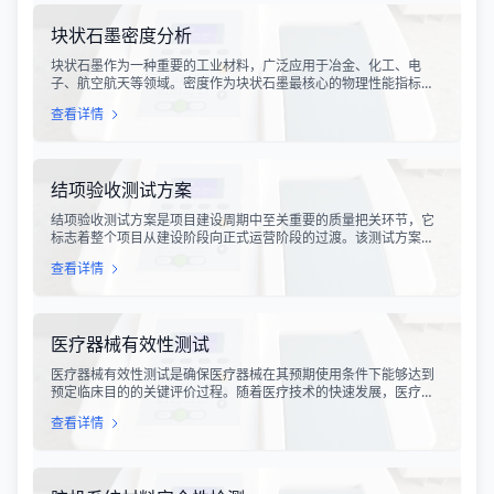
块状石墨密度分析
块状石墨作为一种重要的工业材料，广泛应用于冶金、化工、电
子、航空航天等领域。密度作为块状石墨最核心的物理性能指标之
一，直接反映了材料的致密程度、孔隙结构以及整体质量状况。块
查看详情
状石墨密度分析是通过科学规范的检测手段，准确测定石墨材料的
体积密度、真密度、开口孔隙率等关键参数，为材料研发、生产工
艺优化以及产品质量控制提供可靠的数据支撑。
结项验收测试方案
结项验收测试方案是项目建设周期中至关重要的质量把关环节，它
标志着整个项目从建设阶段向正式运营阶段的过渡。该测试方案通
过系统化、规范化的检测流程，对项目的技术指标、功能实现、性
查看详情
能表现等核心要素进行全面验证，确保项目交付成果能够满足设计
要求和相关标准规范。在现代工程建设、软件开发、设备采购等领
域，结项验收测试已成为不可或缺的质量保障手段。
医疗器械有效性测试
医疗器械有效性测试是确保医疗器械在其预期使用条件下能够达到
预定临床目的的关键评价过程。随着医疗技术的快速发展，医疗器
械的种类和复杂程度不断增加，从简单的手术器械到复杂的有源植
查看详情
入设备，每一种产品都需要经过严格的有效性验证，以确保其在临
床应用中的安全性和有效性。