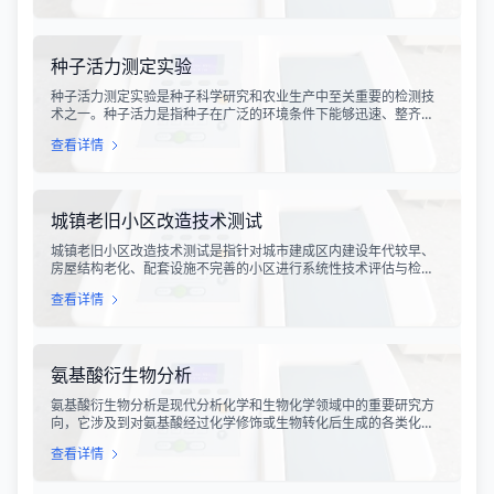
易受到盐雾环境的侵蚀。为了评估动力电池在盐雾环境下的耐腐蚀
性能，新能源汽车电池盐雾试验成为了电池研发、生产及质检环节
中不可或缺的一项关键测试项目。
种子活力测定实验
种子活力测定实验是种子科学研究和农业生产中至关重要的检测技
术之一。种子活力是指种子在广泛的环境条件下能够迅速、整齐地
发芽并生长成正常幼苗的能力，它是衡量种子质量的重要指标，比
查看详情
传统的发芽率更能全面反映种子的田间表现。种子活力不仅影响种
子的贮藏寿命，还直接关系到播种后的出苗率和幼苗生长势，对农
业生产具有重要意义。
城镇老旧小区改造技术测试
城镇老旧小区改造技术测试是指针对城市建成区内建设年代较早、
房屋结构老化、配套设施不完善的小区进行系统性技术评估与检测
的专项服务。随着我国城市化进程的深入推进，老旧小区改造已成
查看详情
为改善民生、提升城市品质的重要工程。技术测试工作贯穿于改造
项目的全过程，为工程决策、设计施工和验收交付提供科学依据。
氨基酸衍生物分析
氨基酸衍生物分析是现代分析化学和生物化学领域中的重要研究方
向，它涉及到对氨基酸经过化学修饰或生物转化后生成的各类化合
物的定性定量分析。氨基酸作为构成蛋白质的基本单位，在生物体
查看详情
内通过多种代谢途径转化为具有特定生理活性的衍生物，这些衍生
物在医药、食品、化工等领域具有广泛的应用价值。