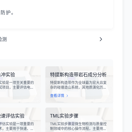
异防护。
检测
脉冲实验
特提斯构造带岩石成分分析
实验是一项至关重要的
特提斯构造带作为全球最为宏大且复
试项目，主要评估电子
杂的碰撞造山系统，其地质演化历史
受雷电电磁脉冲干扰时
跨越了数亿年，记录了原特提斯、古
查看详情
。雷电作为一种自然现
特提斯和新特提斯洋的开裂与闭合过
程中会产生极强的电磁
程。对该构造带内岩石进行精确的成
冲具有上升时间快、持
分分析，是揭示板块俯冲、碰撞造山
量密度高等特点，可能
机制以及成矿作用规律的关键手段。
快速评估实验
TML实验步骤
设备造成严重的干扰甚
特提斯构造带岩石成分分析技术，主
。
要是基于现代地球化学分析手段，对
评估实验是一项重要的
TML实验步骤是微生物检测与质量控
采集自该区域的各类岩石样本进行主
术，主要用于快速、准
制领域中的核心操作流程，主要用于
量元素、微量元素以及同位素组成的