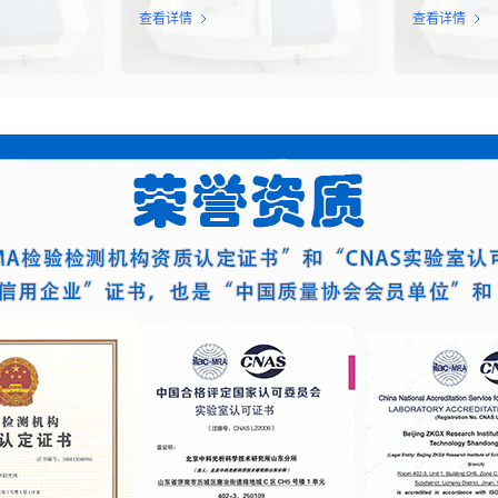
医学与免疫治
箱的强度、耐用性和整体性能。瓦楞
确地评估细菌
查看详情
查看详情
R-T、TCR-
原纸国家标准检测是依据GB/T
态。该技术通
疗法的陆续上
13023-2008《瓦楞原纸》国家标准
定代谢产物、
评估这些“活细
及相关测试方法标准，对瓦楞原纸的
够在短时间内
力，成为了监管
各项物理性能指标进行系统化测试和
据，为环境监
注的焦点。生
评价的过程。该检测体系涵盖了从原
发和工业生产
”，并非简单的
材料选取到成品出厂的全过程质量控
而是指细胞产
制，为包装行业提供了科学、规范的
物学反应的能
质量评价依据。
量度。