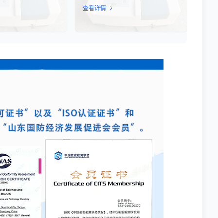
的代谢活性和生存状
测定样品中的总微生物负荷。在制
定性与定量测定。
查看详情
过检测细菌细胞内的特
药、食品、化妆品及环境监测等行
酶活性或能量指标，能
业，TML（Total Microbial Load）检
获得细菌活性的定量数
测是评估产品卫生质量、安全性以及
测、食品安全、医药研
生产过程控制水平的关键指标。通过
提供科学依据。
对样品中需氧菌总数、霉菌和酵母菌
总数的定量分析，科研人员和质量控
制人员能够准确判断样品是否受到微
生物污染，从而确保最终产品的质量
符合相关法规标准。