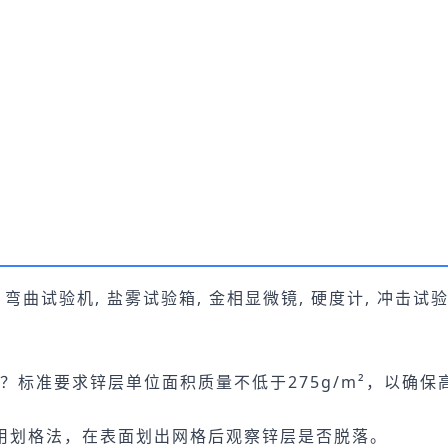
 弯曲试验机, 盐雾试验箱, 金相显微镜, 硬度计, 冲击试验机
？标准要求锌层单位面积质量不低于275g/m²，以确保
用划格法，在表面划出网格后观察锌层是否脱落。