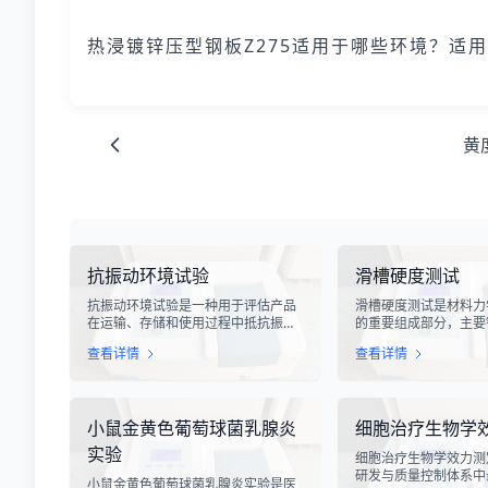
热浸镀锌压型钢板Z275适用于哪些环境？适
黄
抗振动环境试验
滑槽硬度测试
抗振动环境试验是一种用于评估产品
滑槽硬度测试是材料力
在运输、存储和使用过程中抵抗振动
的重要组成部分，主要
能力的专业检测技术。在现代化工业
设备、输送系统、自动
查看详情
查看详情
生产中，产品需要经历各种复杂的物
用的滑槽部件进行硬度
流运输环节，从生产线到最终用户手
槽作为物料输送的关键
中，不可避免地会受到不同程度的振
硬度性能直接影响设备
动冲击。这种振动可能导致产品结构
运行稳定性和安全性。
小鼠金黄色葡萄球菌乳腺炎
细胞治疗生物学
松动、零部件损坏、性能下降甚至完
度测试，可以准确评估
全失效，给生产企业和消费者带来巨
变形能力、耐磨性能以
实验
细胞治疗生物学效力测
大的经济损失和安全隐患。
度。
研发与质量控制体系中
小鼠金黄色葡萄球菌乳腺炎实验是医