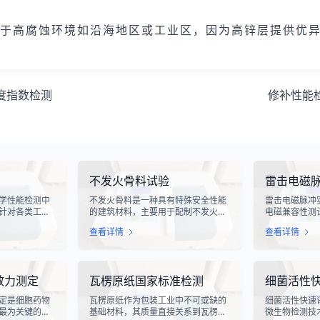
用于高腐蚀环境如沿海地区或工业区，因为高锌层提供优
度指数检测
修补性能
不发火骨料试验
雷击电磁
学性能检测中
不发火骨料是一种具有特殊安全性能
雷击电磁脉冲
针对各类工业
的建筑材料，主要用于配制不发火混
电磁兼容性测
化生产线中使
凝土或不发火砂浆。该材料在受到摩
电气设备在遭
查看详情
查看详情
指标评估。滑
擦、撞击等机械作用时，不会产生火
的抗扰度性能
导向部件，其
花，从而有效降低在易燃易爆环境中
象，其放电过
的使用寿命、
发生火灾或爆炸事故的风险。不发火
脉冲，这种脉
通过科学的硬
骨料试验是评定该类材料安全性能的
续时间短、能
效力测定
瓦楞原纸国家标准检测
细菌活性
滑槽材料的抗
关键检测手段，对于保障工业生产安
对周围的电子
及整体机械强
全具有重要意义。
至永久性损坏
定是细胞药物
瓦楞原纸作为包装工业中不可或缺的
细菌活性快速
最为关键的核
基础材料，其质量直接关系到瓦楞纸
微生物检测技