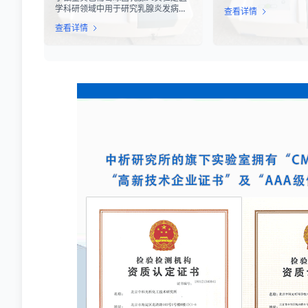
心环节之一。随着再生
学科研领域中用于研究乳腺炎发病机
查看详情
疗的飞速发展，尤其是CA
制、药物筛选及免疫应答反应的重要
T、干细胞及NK细胞
查看详情
动物模型实验。乳腺炎作为哺乳期女
市，如何科学、准确地
性及乳用牲畜中常见的一种炎症性疾
胞药物”的临床治疗潜
病，对公共卫生和畜牧业经济均构成
部门与制药企业共同关
显著影响。金黄色葡萄球菌作为引发
物学效力，简称“效价
乳腺炎的主要病原菌之一，因其高致
细胞计数或表型分析，
病性和耐药性成为研究的重点对象。
品能够引起某种特定生
通过构建小鼠金黄色葡萄球菌乳腺感
力，是其有效性的直接
染模型，科研人员能够在可控的实验
条件下，深入探究病原菌与宿主之间
的相互作用，揭示