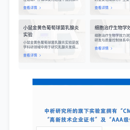
能力的专业检测技术。在现代化工业
设备、输送系统、自动
查看详情
查看详情
生产中，产品需要经历各种复杂的物
用的滑槽部件进行硬度
流运输环节，从生产线到最终用户手
槽作为物料输送的关键
中，不可避免地会受到不同程度的振
硬度性能直接影响设备
动冲击。这种振动可能导致产品结构
运行稳定性和安全性。
小鼠金黄色葡萄球菌乳腺炎
细胞治疗生物学
松动、零部件损坏、性能下降甚至完
度测试，可以准确评估
全失效，给生产企业和消费者带来巨
变形能力、耐磨性能以
实验
细胞治疗生物学效力测
大的经济损失和安全隐患。
度。
研发与质量控制体系中
小鼠金黄色葡萄球菌乳腺炎实验是医
心环节之一。随着再生
学科研领域中用于研究乳腺炎发病机
查看详情
疗的飞速发展，尤其是CA
制、药物筛选及免疫应答反应的重要
T、干细胞及NK细胞
查看详情
动物模型实验。乳腺炎作为哺乳期女
市，如何科学、准确地
性及乳用牲畜中常见的一种炎症性疾
胞药物”的临床治疗潜
病，对公共卫生和畜牧业经济均构成
部门与制药企业共同关
显著影响。金黄色葡萄球菌作为引发
物学效力，简称“效价
乳腺炎的主要病原菌之一，因其高致
细胞计数或表型分析，
病性和耐药性成为研究的重点对象。
品能够引起某种特定生
通过构建小鼠金黄色葡萄球菌乳腺感
力，是其有效性的直接
染模型，科研人员能够在可控的实验
条件下，深入探究病原菌与宿主之间
的相互作用，揭示