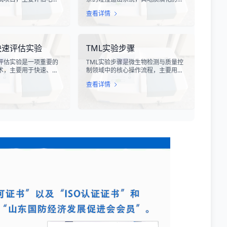
受雷电电磁脉冲干扰时
跨越了数亿年，记录了原特提斯、古
查看详情
。雷电作为一种自然现
特提斯和新特提斯洋的开裂与闭合过
程中会产生极强的电磁
程。对该构造带内岩石进行精确的成
冲具有上升时间快、持
分分析，是揭示板块俯冲、碰撞造山
量密度高等特点，可能
机制以及成矿作用规律的关键手段。
快速评估实验
TML实验步骤
设备造成严重的干扰甚
特提斯构造带岩石成分分析技术，主
。
要是基于现代地球化学分析手段，对
评估实验是一项重要的
TML实验步骤是微生物检测与质量控
采集自该区域的各类岩石样本进行主
术，主要用于快速、准
制领域中的核心操作流程，主要用于
量元素、微量元素以及同位素组成的
的代谢活性和生存状
测定样品中的总微生物负荷。在制
定性与定量测定。
查看详情
过检测细菌细胞内的特
药、食品、化妆品及环境监测等行
酶活性或能量指标，能
业，TML（Total Microbial Load）检
获得细菌活性的定量数
测是评估产品卫生质量、安全性以及
测、食品安全、医药研
生产过程控制水平的关键指标。通过
提供科学依据。
对样品中需氧菌总数、霉菌和酵母菌
总数的定量分析，科研人员和质量控
制人员能够准确判断样品是否受到微
生物污染，从而确保最终产品的质量
符合相关法规标准。