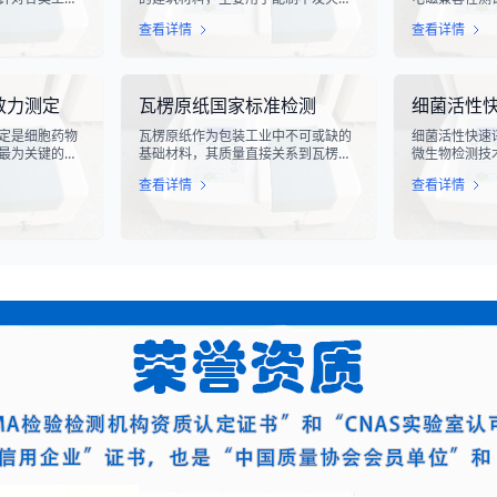
化生产线中使
凝土或不发火砂浆。该材料在受到摩
电气设备在遭
查看详情
查看详情
指标评估。滑
擦、撞击等机械作用时，不会产生火
的抗扰度性能
导向部件，其
花，从而有效降低在易燃易爆环境中
象，其放电过
的使用寿命、
发生火灾或爆炸事故的风险。不发火
脉冲，这种脉
通过科学的硬
骨料试验是评定该类材料安全性能的
续时间短、能
效力测定
瓦楞原纸国家标准检测
细菌活性
滑槽材料的抗
关键检测手段，对于保障工业生产安
对周围的电子
及整体机械强
全具有重要意义。
至永久性损坏
定是细胞药物
瓦楞原纸作为包装工业中不可或缺的
细菌活性快速
最为关键的核
基础材料，其质量直接关系到瓦楞纸
微生物检测技
医学与免疫治
箱的强度、耐用性和整体性能。瓦楞
确地评估细菌
查看详情
查看详情
R-T、TCR-
原纸国家标准检测是依据GB/T
态。该技术通
疗法的陆续上
13023-2008《瓦楞原纸》国家标准
定代谢产物、
评估这些“活细
及相关测试方法标准，对瓦楞原纸的
够在短时间内
力，成为了监管
各项物理性能指标进行系统化测试和
据，为环境监
注的焦点。生
评价的过程。该检测体系涵盖了从原
发和工业生产
”，并非简单的
材料选取到成品出厂的全过程质量控
而是指细胞产
制，为包装行业提供了科学、规范的
物学反应的能
质量评价依据。
量度。