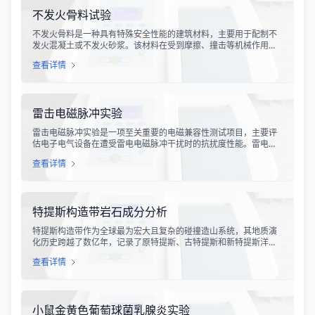
不发火骨料试验
不发火骨料是一种具有特殊安全性能的建筑材料，主要用于配制不
发火混凝土或不发火砂浆。该材料在受到摩擦、撞击等机械作用
时，不会产生火花，从而有效降低在易燃易爆环境中发生火灾或爆
查看详情
炸事故的风险。不发火骨料试验是评定该类材料安全性能的关键检
测手段，对于保障工业生产安全具有重要意义。
雷击电磁脉冲实验
雷击电磁脉冲实验是一项至关重要的电磁兼容性测试项目，主要评
估电子电气设备在遭受雷电电磁脉冲干扰时的抗扰度性能。雷电作
为一种自然现象，其放电过程中会产生极强的电磁脉冲，这种脉冲
查看详情
具有上升时间快、持续时间短、能量密度高等特点，可能对周围的
电子设备造成严重的干扰甚至永久性损坏。
特提斯构造带岩石成分分析
特提斯构造带作为全球最为宏大且复杂的碰撞造山系统，其地质演
化历史跨越了数亿年，记录了原特提斯、古特提斯和新特提斯洋的
开裂与闭合过程。对该构造带内岩石进行精确的成分分析，是揭示
查看详情
板块俯冲、碰撞造山机制以及成矿作用规律的关键手段。特提斯构
造带岩石成分分析技术，主要是基于现代地球化学分析手段，对采
集自该区域的各类岩石样本进行主量元素、微量元素以及同位素组
成的定性与定量测定。
小鼠金黄色葡萄球菌乳腺炎实验