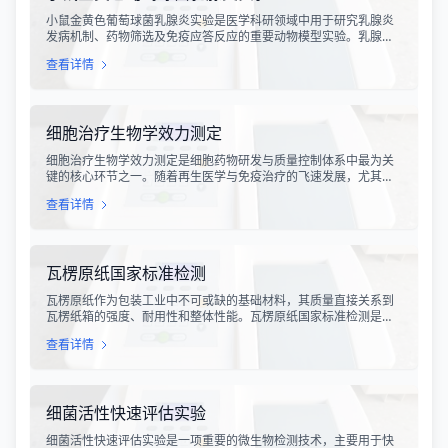
小鼠金黄色葡萄球菌乳腺炎实验是医学科研领域中用于研究乳腺炎
发病机制、药物筛选及免疫应答反应的重要动物模型实验。乳腺炎
作为哺乳期女性及乳用牲畜中常见的一种炎症性疾病，对公共卫生
查看详情
和畜牧业经济均构成显著影响。金黄色葡萄球菌作为引发乳腺炎的
主要病原菌之一，因其高致病性和耐药性成为研究的重点对象。通
过构建小鼠金黄色葡萄球菌乳腺感染模型，科研人员能够在可控的
实验条件下，深入探究病原菌与宿主之间的相互作用，揭示
细胞治疗生物学效力测定
细胞治疗生物学效力测定是细胞药物研发与质量控制体系中最为关
键的核心环节之一。随着再生医学与免疫治疗的飞速发展，尤其是
CAR-T、TCR-T、干细胞及NK细胞疗法的陆续上市，如何科学、准
查看详情
确地评估这些“活细胞药物”的临床治疗潜力，成为了监管部门与制药
企业共同关注的焦点。生物学效力，简称“效价”，并非简单的细胞计
数或表型分析，而是指细胞产品能够引起某种特定生物学反应的能
力，是其有效性的直接量度。
瓦楞原纸国家标准检测
瓦楞原纸作为包装工业中不可或缺的基础材料，其质量直接关系到
瓦楞纸箱的强度、耐用性和整体性能。瓦楞原纸国家标准检测是依
据GB/T 13023-2008《瓦楞原纸》国家标准及相关测试方法标准，
查看详情
对瓦楞原纸的各项物理性能指标进行系统化测试和评价的过程。该
检测体系涵盖了从原材料选取到成品出厂的全过程质量控制，为包
装行业提供了科学、规范的质量评价依据。
细菌活性快速评估实验
细菌活性快速评估实验是一项重要的微生物检测技术，主要用于快