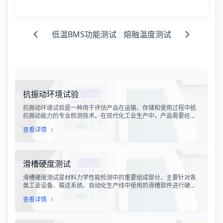
低温BMS功能测试
熔融温度测试
抗振动环境试验
抗振动环境试验是一种用于评估产品在运输、存储和使用过程中抵
抗振动能力的专业检测技术。在现代化工业生产中，产品需要经历
各种复杂的物流运输环节，从生产线到最终用户手中，不可避免地
查看详情
会受到不同程度的振动冲击。这种振动可能导致产品结构松动、零
部件损坏、性能下降甚至完全失效，给生产企业和消费者带来巨大
的经济损失和安全隐患。
滑槽硬度测试
滑槽硬度测试是材料力学性能检测中的重要组成部分，主要针对各
类工业设备、输送系统、自动化生产线中使用的滑槽部件进行硬度
指标评估。滑槽作为物料输送的关键导向部件，其硬度性能直接影
查看详情
响设备的使用寿命、运行稳定性和安全性。通过科学的硬度测试，
可以准确评估滑槽材料的抗变形能力、耐磨性能以及整体机械强
度。