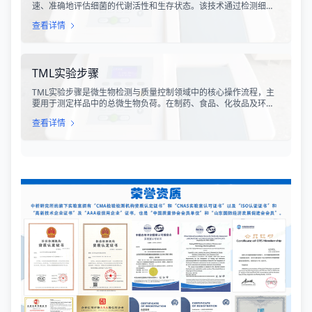
速、准确地评估细菌的代谢活性和生存状态。该技术通过检测细菌
细胞内的特定代谢产物、酶活性或能量指标，能够在短时间内获得
查看详情
细菌活性的定量数据，为环境监测、食品安全、医药研发和工业生
产提供科学依据。
TML实验步骤
TML实验步骤是微生物检测与质量控制领域中的核心操作流程，主
要用于测定样品中的总微生物负荷。在制药、食品、化妆品及环境
监测等行业，TML（Total Microbial Load）检测是评估产品卫生质
查看详情
量、安全性以及生产过程控制水平的关键指标。通过对样品中需氧
菌总数、霉菌和酵母菌总数的定量分析，科研人员和质量控制人员
能够准确判断样品是否受到微生物污染，从而确保最终产品的质量
符合相关法规标准。