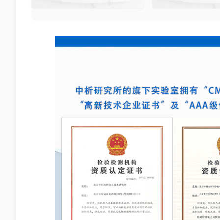
市，如何科学、准确地
性及乳用牲畜中常见的一种炎症性疾
胞药物”的临床治疗潜
病，对公共卫生和畜牧业经济均构成
部门与制药企业共同关
显著影响。金黄色葡萄球菌作为引发
物学效力，简称“效价
乳腺炎的主要病原菌之一，因其高致
细胞计数或表型分析，
病性和耐药性成为研究的重点对象。
品能够引起某种特定生
通过构建小鼠金黄色葡萄球菌乳腺感
力，是其有效性的直接
染模型，科研人员能够在可控的实验
条件下，深入探究病原菌与宿主之间
的相互作用，揭示