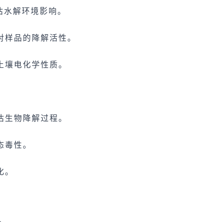
估水解环境影响。
对样品的降解活性。
土壤电化学性质。
。
估生物降解过程。
态毒性。
化。
。