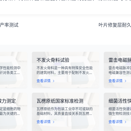
产率测试
叶片修复层耐
不发火骨料试验
雷击电磁
学性能检测中
不发火骨料是一种具有特殊安全性能
雷击电磁脉冲
针对各类工业
的建筑材料，主要用于配制不发火混
电磁兼容性测
化生产线中使
凝土或不发火砂浆。该材料在受到摩
电气设备在遭
查看详情
查看详情
指标评估。滑
擦、撞击等机械作用时，不会产生火
的抗扰度性能
导向部件，其
花，从而有效降低在易燃易爆环境中
象，其放电过
的使用寿命、
发生火灾或爆炸事故的风险。不发火
脉冲，这种脉
通过科学的硬
骨料试验是评定该类材料安全性能的
续时间短、能
效力测定
瓦楞原纸国家标准检测
细菌活性
滑槽材料的抗
关键检测手段，对于保障工业生产安
对周围的电子
及整体机械强
全具有重要意义。
至永久性损坏
定是细胞药物
瓦楞原纸作为包装工业中不可或缺的
细菌活性快速
最为关键的核
基础材料，其质量直接关系到瓦楞纸
微生物检测技
医学与免疫治
箱的强度、耐用性和整体性能。瓦楞
确地评估细菌
查看详情
查看详情
R-T、TCR-
原纸国家标准检测是依据GB/T
态。该技术通
疗法的陆续上
13023-2008《瓦楞原纸》国家标准
定代谢产物、