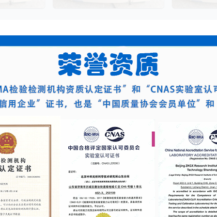
评估这些“活细
及相关测试方法标准，对瓦楞原纸的
够在短时间内
力，成为了监管
各项物理性能指标进行系统化测试和
据，为环境监
注的焦点。生
评价的过程。该检测体系涵盖了从原
发和工业生产
”，并非简单的
材料选取到成品出厂的全过程质量控
而是指细胞产
制，为包装行业提供了科学、规范的
物学反应的能
质量评价依据。
量度。