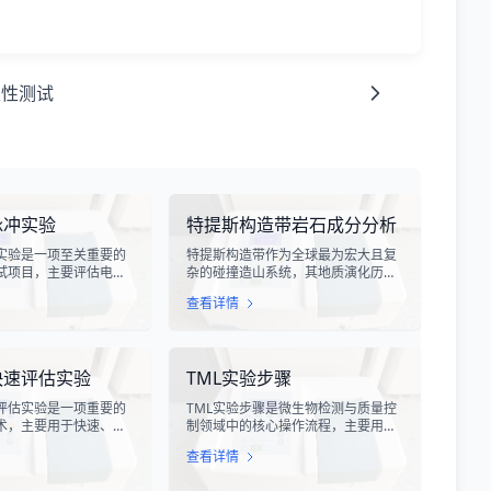
久性测试
脉冲实验
特提斯构造带岩石成分分析
实验是一项至关重要的
特提斯构造带作为全球最为宏大且复
试项目，主要评估电子
杂的碰撞造山系统，其地质演化历史
受雷电电磁脉冲干扰时
跨越了数亿年，记录了原特提斯、古
查看详情
。雷电作为一种自然现
特提斯和新特提斯洋的开裂与闭合过
程中会产生极强的电磁
程。对该构造带内岩石进行精确的成
冲具有上升时间快、持
分分析，是揭示板块俯冲、碰撞造山
量密度高等特点，可能
机制以及成矿作用规律的关键手段。
快速评估实验
TML实验步骤
设备造成严重的干扰甚
特提斯构造带岩石成分分析技术，主
。
要是基于现代地球化学分析手段，对
评估实验是一项重要的
TML实验步骤是微生物检测与质量控
采集自该区域的各类岩石样本进行主
术，主要用于快速、准
制领域中的核心操作流程，主要用于
量元素、微量元素以及同位素组成的
的代谢活性和生存状
测定样品中的总微生物负荷。在制
定性与定量测定。
查看详情
过检测细菌细胞内的特
药、食品、化妆品及环境监测等行
酶活性或能量指标，能
业，TML（Total Microbial Load）检