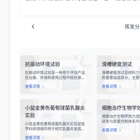
挥发分
抗振动环境试验
滑槽硬度测试
抗振动环境试验是一种用于评估产品
滑槽硬度测试是材料力
在运输、存储和使用过程中抵抗振动
的重要组成部分，主要
能力的专业检测技术。在现代化工业
设备、输送系统、自动
查看详情
查看详情
生产中，产品需要经历各种复杂的物
用的滑槽部件进行硬度
流运输环节，从生产线到最终用户手
槽作为物料输送的关键
中，不可避免地会受到不同程度的振
硬度性能直接影响设备
动冲击。这种振动可能导致产品结构
运行稳定性和安全性。
小鼠金黄色葡萄球菌乳腺炎
细胞治疗生物学
松动、零部件损坏、性能下降甚至完
度测试，可以准确评估
全失效，给生产企业和消费者带来巨
变形能力、耐磨性能以
实验
细胞治疗生物学效力测
大的经济损失和安全隐患。
度。
研发与质量控制体系中
小鼠金黄色葡萄球菌乳腺炎实验是医
心环节之一。随着再生
学科研领域中用于研究乳腺炎发病机
查看详情
疗的飞速发展，尤其是CA
制、药物筛选及免疫应答反应的重要
T、干细胞及NK细胞
查看详情
动物模型实验。乳腺炎作为哺乳期女