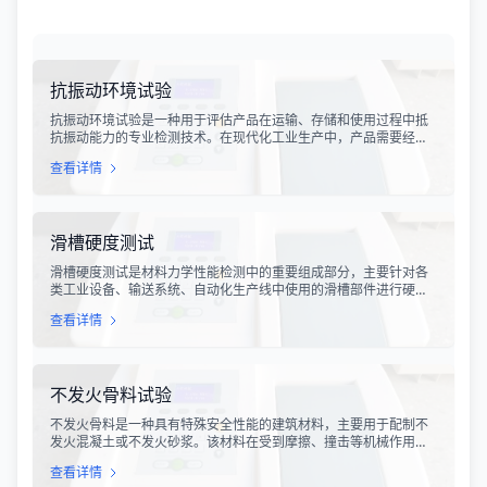
抗振动环境试验
抗振动环境试验是一种用于评估产品在运输、存储和使用过程中抵
抗振动能力的专业检测技术。在现代化工业生产中，产品需要经历
各种复杂的物流运输环节，从生产线到最终用户手中，不可避免地
查看详情
会受到不同程度的振动冲击。这种振动可能导致产品结构松动、零
部件损坏、性能下降甚至完全失效，给生产企业和消费者带来巨大
的经济损失和安全隐患。
滑槽硬度测试
滑槽硬度测试是材料力学性能检测中的重要组成部分，主要针对各
类工业设备、输送系统、自动化生产线中使用的滑槽部件进行硬度
指标评估。滑槽作为物料输送的关键导向部件，其硬度性能直接影
查看详情
响设备的使用寿命、运行稳定性和安全性。通过科学的硬度测试，
可以准确评估滑槽材料的抗变形能力、耐磨性能以及整体机械强
度。
不发火骨料试验
不发火骨料是一种具有特殊安全性能的建筑材料，主要用于配制不
发火混凝土或不发火砂浆。该材料在受到摩擦、撞击等机械作用
时，不会产生火花，从而有效降低在易燃易爆环境中发生火灾或爆
查看详情
炸事故的风险。不发火骨料试验是评定该类材料安全性能的关键检