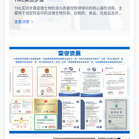
TML实验步骤是微生物检测与质量控制领域中的核心操作流程，主
要用于测定样品中的总微生物负荷。在制药、食品、化妆品及环境
监测等行业，TML（Total Microbial Load）检测是评估产品卫生质
查看详情
量、安全性以及生产过程控制水平的关键指标。通过对样品中需氧
菌总数、霉菌和酵母菌总数的定量分析，科研人员和质量控制人员
能够准确判断样品是否受到微生物污染，从而确保最终产品的质量
符合相关法规标准。