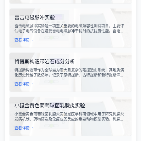
测手段，对于保障工业生产安全具有重要意义。
雷击电磁脉冲实验
雷击电磁脉冲实验是一项至关重要的电磁兼容性测试项目，主要评
估电子电气设备在遭受雷电电磁脉冲干扰时的抗扰度性能。雷电作
为一种自然现象，其放电过程中会产生极强的电磁脉冲，这种脉冲
查看详情
具有上升时间快、持续时间短、能量密度高等特点，可能对周围的
电子设备造成严重的干扰甚至永久性损坏。
特提斯构造带岩石成分分析
特提斯构造带作为全球最为宏大且复杂的碰撞造山系统，其地质演
化历史跨越了数亿年，记录了原特提斯、古特提斯和新特提斯洋的
开裂与闭合过程。对该构造带内岩石进行精确的成分分析，是揭示
查看详情
板块俯冲、碰撞造山机制以及成矿作用规律的关键手段。特提斯构
造带岩石成分分析技术，主要是基于现代地球化学分析手段，对采
集自该区域的各类岩石样本进行主量元素、微量元素以及同位素组
成的定性与定量测定。
小鼠金黄色葡萄球菌乳腺炎实验
小鼠金黄色葡萄球菌乳腺炎实验是医学科研领域中用于研究乳腺炎
发病机制、药物筛选及免疫应答反应的重要动物模型实验。乳腺炎
作为哺乳期女性及乳用牲畜中常见的一种炎症性疾病，对公共卫生
查看详情
和畜牧业经济均构成显著影响。金黄色葡萄球菌作为引发乳腺炎的
主要病原菌之一，因其高致病性和耐药性成为研究的重点对象。通
过构建小鼠金黄色葡萄球菌乳腺感染模型，科研人员能够在可控的