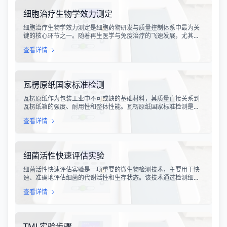
实验条件下，深入探究病原菌与宿主之间的相互作用，揭示
细胞治疗生物学效力测定
细胞治疗生物学效力测定是细胞药物研发与质量控制体系中最为关
键的核心环节之一。随着再生医学与免疫治疗的飞速发展，尤其是
CAR-T、TCR-T、干细胞及NK细胞疗法的陆续上市，如何科学、准
查看详情
确地评估这些“活细胞药物”的临床治疗潜力，成为了监管部门与制药
企业共同关注的焦点。生物学效力，简称“效价”，并非简单的细胞计
数或表型分析，而是指细胞产品能够引起某种特定生物学反应的能
力，是其有效性的直接量度。
瓦楞原纸国家标准检测
瓦楞原纸作为包装工业中不可或缺的基础材料，其质量直接关系到
瓦楞纸箱的强度、耐用性和整体性能。瓦楞原纸国家标准检测是依
据GB/T 13023-2008《瓦楞原纸》国家标准及相关测试方法标准，
查看详情
对瓦楞原纸的各项物理性能指标进行系统化测试和评价的过程。该
检测体系涵盖了从原材料选取到成品出厂的全过程质量控制，为包
装行业提供了科学、规范的质量评价依据。
细菌活性快速评估实验
细菌活性快速评估实验是一项重要的微生物检测技术，主要用于快
速、准确地评估细菌的代谢活性和生存状态。该技术通过检测细菌
细胞内的特定代谢产物、酶活性或能量指标，能够在短时间内获得
查看详情
细菌活性的定量数据，为环境监测、食品安全、医药研发和工业生
产提供科学依据。
TML实验步骤