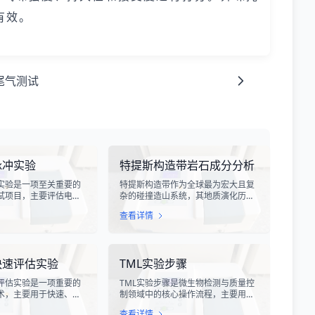
有效。
尾气测试
脉冲实验
特提斯构造带岩石成分分析
实验是一项至关重要的
特提斯构造带作为全球最为宏大且复
试项目，主要评估电子
杂的碰撞造山系统，其地质演化历史
受雷电电磁脉冲干扰时
跨越了数亿年，记录了原特提斯、古
查看详情
。雷电作为一种自然现
特提斯和新特提斯洋的开裂与闭合过
程中会产生极强的电磁
程。对该构造带内岩石进行精确的成
冲具有上升时间快、持
分分析，是揭示板块俯冲、碰撞造山
量密度高等特点，可能
机制以及成矿作用规律的关键手段。
快速评估实验
TML实验步骤
设备造成严重的干扰甚
特提斯构造带岩石成分分析技术，主
。
要是基于现代地球化学分析手段，对
评估实验是一项重要的
TML实验步骤是微生物检测与质量控
采集自该区域的各类岩石样本进行主
术，主要用于快速、准
制领域中的核心操作流程，主要用于
量元素、微量元素以及同位素组成的
的代谢活性和生存状
测定样品中的总微生物负荷。在制
定性与定量测定。
查看详情