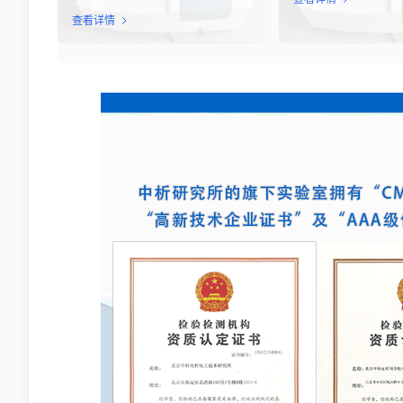
疗的飞速发展，尤其是CA
制、药物筛选及免疫应答反应的重要
T、干细胞及NK细胞
查看详情
动物模型实验。乳腺炎作为哺乳期女
市，如何科学、准确地
性及乳用牲畜中常见的一种炎症性疾
胞药物”的临床治疗潜
病，对公共卫生和畜牧业经济均构成
部门与制药企业共同关
显著影响。金黄色葡萄球菌作为引发
物学效力，简称“效价
乳腺炎的主要病原菌之一，因其高致
细胞计数或表型分析，
病性和耐药性成为研究的重点对象。
品能够引起某种特定生
通过构建小鼠金黄色葡萄球菌乳腺感
力，是其有效性的直接
染模型，科研人员能够在可控的实验
条件下，深入探究病原菌与宿主之间
的相互作用，揭示