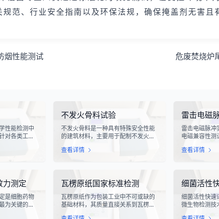
相关规范、行业安全指南以及环保法规，确保掩盖剂无害且
防烟性能测试
危废焚烧炉
不发火骨料试验
雷击电磁
学性能检测中
不发火骨料是一种具有特殊安全性能
雷击电磁脉冲
针对各类工业
的建筑材料，主要用于配制不发火混
电磁兼容性测
化生产线中使
凝土或不发火砂浆。该材料在受到摩
电气设备在遭
查看详情
查看详情
指标评估。滑
擦、撞击等机械作用时，不会产生火
的抗扰度性能
导向部件，其
花，从而有效降低在易燃易爆环境中
象，其放电过
的使用寿命、
发生火灾或爆炸事故的风险。不发火
脉冲，这种脉
通过科学的硬
骨料试验是评定该类材料安全性能的
续时间短、能
效力测定
瓦楞原纸国家标准检测
细菌活性
滑槽材料的抗
关键检测手段，对于保障工业生产安
对周围的电子
及整体机械强
全具有重要意义。
至永久性损坏
定是细胞药物
瓦楞原纸作为包装工业中不可或缺的
细菌活性快速
最为关键的核
基础材料，其质量直接关系到瓦楞纸
微生物检测技
医学与免疫治
箱的强度、耐用性和整体性能。瓦楞
确地评估细菌
查看详情
查看详情