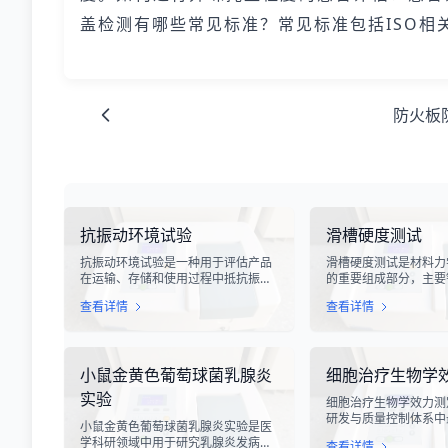
盖检测有哪些常见标准？常见标准包括ISO
防火板
抗振动环境试验
滑槽硬度测试
抗振动环境试验是一种用于评估产品
滑槽硬度测试是材料力
在运输、存储和使用过程中抵抗振动
的重要组成部分，主要
能力的专业检测技术。在现代化工业
设备、输送系统、自动
查看详情
查看详情
生产中，产品需要经历各种复杂的物
用的滑槽部件进行硬度
流运输环节，从生产线到最终用户手
槽作为物料输送的关键
中，不可避免地会受到不同程度的振
硬度性能直接影响设备
动冲击。这种振动可能导致产品结构
运行稳定性和安全性。
小鼠金黄色葡萄球菌乳腺炎
细胞治疗生物学
松动、零部件损坏、性能下降甚至完
度测试，可以准确评估
全失效，给生产企业和消费者带来巨
变形能力、耐磨性能以
实验
细胞治疗生物学效力测
大的经济损失和安全隐患。
度。
研发与质量控制体系中
小鼠金黄色葡萄球菌乳腺炎实验是医
心环节之一。随着再生
学科研领域中用于研究乳腺炎发病机
查看详情