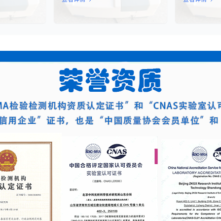
R-T、TCR-
原纸国家标准检测是依据GB/T
态。该技术通
疗法的陆续上
13023-2008《瓦楞原纸》国家标准
定代谢产物、
评估这些“活细
及相关测试方法标准，对瓦楞原纸的
够在短时间内
力，成为了监管
各项物理性能指标进行系统化测试和
据，为环境监
注的焦点。生
评价的过程。该检测体系涵盖了从原
发和工业生产
”，并非简单的
材料选取到成品出厂的全过程质量控
而是指细胞产
制，为包装行业提供了科学、规范的
物学反应的能
质量评价依据。
量度。