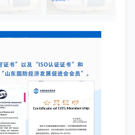
过检测细菌细胞内的特
药、食品、化妆品及环境监测等行
酶活性或能量指标，能
业，TML（Total Microbial Load）检
获得细菌活性的定量数
测是评估产品卫生质量、安全性以及
测、食品安全、医药研
生产过程控制水平的关键指标。通过
提供科学依据。
对样品中需氧菌总数、霉菌和酵母菌
总数的定量分析，科研人员和质量控
制人员能够准确判断样品是否受到微
生物污染，从而确保最终产品的质量
符合相关法规标准。