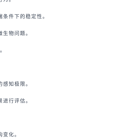
端条件下的稳定性。
微生物问题。
响。
。
的感知极限。
景进行评估。
。
构变化。