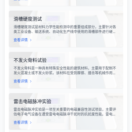
部件损坏、性能下降甚至完全失效，给生产企业和消费者带来巨大
的经济损失和安全隐患。
滑槽硬度测试
滑槽硬度测试是材料力学性能检测中的重要组成部分，主要针对各
类工业设备、输送系统、自动化生产线中使用的滑槽部件进行硬度
指标评估。滑槽作为物料输送的关键导向部件，其硬度性能直接影
查看详情
响设备的使用寿命、运行稳定性和安全性。通过科学的硬度测试，
可以准确评估滑槽材料的抗变形能力、耐磨性能以及整体机械强
度。
不发火骨料试验
不发火骨料是一种具有特殊安全性能的建筑材料，主要用于配制不
发火混凝土或不发火砂浆。该材料在受到摩擦、撞击等机械作用
时，不会产生火花，从而有效降低在易燃易爆环境中发生火灾或爆
查看详情
炸事故的风险。不发火骨料试验是评定该类材料安全性能的关键检
测手段，对于保障工业生产安全具有重要意义。
雷击电磁脉冲实验
雷击电磁脉冲实验是一项至关重要的电磁兼容性测试项目，主要评
估电子电气设备在遭受雷电电磁脉冲干扰时的抗扰度性能。雷电作
为一种自然现象，其放电过程中会产生极强的电磁脉冲，这种脉冲
查看详情
具有上升时间快、持续时间短、能量密度高等特点，可能对周围的
电子设备造成严重的干扰甚至永久性损坏。