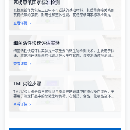
瓦楞原纸国家标准检测
瓦楞原纸作为包装工业中不可或缺的基础材料，其质量直接关系到
瓦楞纸箱的强度、耐用性和整体性能。瓦楞原纸国家标准检测是依
据GB/T 13023-2008《瓦楞原纸》国家标准及相关测试方法标准，
查看详情
对瓦楞原纸的各项物理性能指标进行系统化测试和评价的过程。该
检测体系涵盖了从原材料选取到成品出厂的全过程质量控制，为包
装行业提供了科学、规范的质量评价依据。
细菌活性快速评估实验
细菌活性快速评估实验是一项重要的微生物检测技术，主要用于快
速、准确地评估细菌的代谢活性和生存状态。该技术通过检测细菌
细胞内的特定代谢产物、酶活性或能量指标，能够在短时间内获得
查看详情
细菌活性的定量数据，为环境监测、食品安全、医药研发和工业生
产提供科学依据。
TML实验步骤
TML实验步骤是微生物检测与质量控制领域中的核心操作流程，主
要用于测定样品中的总微生物负荷。在制药、食品、化妆品及环境
监测等行业，TML（Total Microbial Load）检测是评估产品卫生质
查看详情
量、安全性以及生产过程控制水平的关键指标。通过对样品中需氧
菌总数、霉菌和酵母菌总数的定量分析，科研人员和质量控制人员
能够准确判断样品是否受到微生物污染，从而确保最终产品的质量
符合相关法规标准。