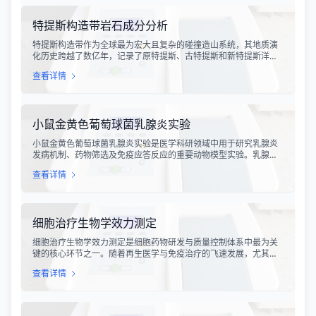
特提斯构造带岩石成分分析
特提斯构造带作为全球最为宏大且复杂的碰撞造山系统，其地质演
化历史跨越了数亿年，记录了原特提斯、古特提斯和新特提斯洋的
开裂与闭合过程。对该构造带内岩石进行精确的成分分析，是揭示
查看详情
板块俯冲、碰撞造山机制以及成矿作用规律的关键手段。特提斯构
造带岩石成分分析技术，主要是基于现代地球化学分析手段，对采
集自该区域的各类岩石样本进行主量元素、微量元素以及同位素组
成的定性与定量测定。
小鼠金黄色葡萄球菌乳腺炎实验
小鼠金黄色葡萄球菌乳腺炎实验是医学科研领域中用于研究乳腺炎
发病机制、药物筛选及免疫应答反应的重要动物模型实验。乳腺炎
作为哺乳期女性及乳用牲畜中常见的一种炎症性疾病，对公共卫生
查看详情
和畜牧业经济均构成显著影响。金黄色葡萄球菌作为引发乳腺炎的
主要病原菌之一，因其高致病性和耐药性成为研究的重点对象。通
过构建小鼠金黄色葡萄球菌乳腺感染模型，科研人员能够在可控的
实验条件下，深入探究病原菌与宿主之间的相互作用，揭示
细胞治疗生物学效力测定
细胞治疗生物学效力测定是细胞药物研发与质量控制体系中最为关
键的核心环节之一。随着再生医学与免疫治疗的飞速发展，尤其是
CAR-T、TCR-T、干细胞及NK细胞疗法的陆续上市，如何科学、准
查看详情
确地评估这些“活细胞药物”的临床治疗潜力，成为了监管部门与制药
企业共同关注的焦点。生物学效力，简称“效价”，并非简单的细胞计
数或表型分析，而是指细胞产品能够引起某种特定生物学反应的能
力，是其有效性的直接量度。