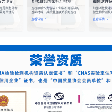
效力测定
瓦楞原纸国家标准检测
细菌活性
滑槽材料的抗
关键检测手段，对于保障工业生产安
对周围的电子
及整体机械强
全具有重要意义。
至永久性损坏
定是细胞药物
瓦楞原纸作为包装工业中不可或缺的
细菌活性快速
最为关键的核
基础材料，其质量直接关系到瓦楞纸
微生物检测技
医学与免疫治
箱的强度、耐用性和整体性能。瓦楞
确地评估细菌
查看详情
查看详情
R-T、TCR-
原纸国家标准检测是依据GB/T
态。该技术通
疗法的陆续上
13023-2008《瓦楞原纸》国家标准
定代谢产物、
评估这些“活细
及相关测试方法标准，对瓦楞原纸的
够在短时间内
力，成为了监管
各项物理性能指标进行系统化测试和
据，为环境监
注的焦点。生
评价的过程。该检测体系涵盖了从原
发和工业生产
”，并非简单的
材料选取到成品出厂的全过程质量控
而是指细胞产
制，为包装行业提供了科学、规范的
物学反应的能
质量评价依据。
量度。