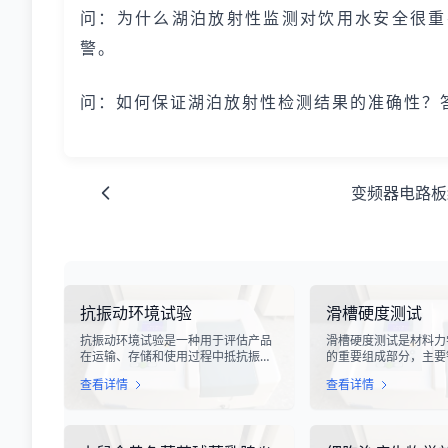
问：为什么湖泊放射性监测对饮用水安全很重
警。
问：如何保证湖泊放射性检测结果的准确性？
变频器电路板
抗振动环境试验
滑槽硬度测试
抗振动环境试验是一种用于评估产品
滑槽硬度测试是材料力
在运输、存储和使用过程中抵抗振动
的重要组成部分，主要
能力的专业检测技术。在现代化工业
设备、输送系统、自动
查看详情
查看详情
生产中，产品需要经历各种复杂的物
用的滑槽部件进行硬度
流运输环节，从生产线到最终用户手
槽作为物料输送的关键
中，不可避免地会受到不同程度的振
硬度性能直接影响设备
动冲击。这种振动可能导致产品结构
运行稳定性和安全性。