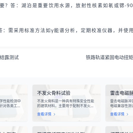
要？答：湖泊是重要饮用水源，放射性核素如氡或锶-9
答：需采用标准方法如γ能谱分析，定期校准仪器，并使
结露测试
铁路轨道紧固电动扭
不发火骨料试验
雷击电磁
学性能检测中
不发火骨料是一种具有特殊安全性能
雷击电磁脉冲
针对各类工业
的建筑材料，主要用于配制不发火混
电磁兼容性测
化生产线中使
凝土或不发火砂浆。该材料在受到摩
电气设备在遭
查看详情
查看详情
指标评估。滑
擦、撞击等机械作用时，不会产生火
的抗扰度性能
导向部件，其
花，从而有效降低在易燃易爆环境中
象，其放电过
的使用寿命、
发生火灾或爆炸事故的风险。不发火
脉冲，这种脉
通过科学的硬
骨料试验是评定该类材料安全性能的
续时间短、能