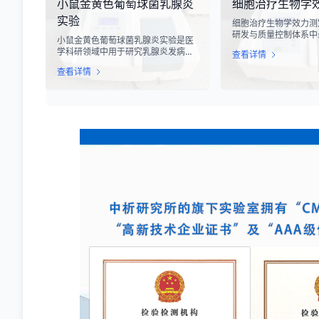
小鼠金黄色葡萄球菌乳腺炎
细胞治疗生物学
松动、零部件损坏、性能下降甚至完
度测试，可以准确评估
全失效，给生产企业和消费者带来巨
变形能力、耐磨性能以
实验
细胞治疗生物学效力测
大的经济损失和安全隐患。
度。
研发与质量控制体系中
小鼠金黄色葡萄球菌乳腺炎实验是医
心环节之一。随着再生
学科研领域中用于研究乳腺炎发病机
查看详情
疗的飞速发展，尤其是CA
制、药物筛选及免疫应答反应的重要
T、干细胞及NK细胞
查看详情
动物模型实验。乳腺炎作为哺乳期女
市，如何科学、准确地
性及乳用牲畜中常见的一种炎症性疾
胞药物”的临床治疗潜
病，对公共卫生和畜牧业经济均构成
部门与制药企业共同关
显著影响。金黄色葡萄球菌作为引发
物学效力，简称“效价
乳腺炎的主要病原菌之一，因其高致
细胞计数或表型分析，
病性和耐药性成为研究的重点对象。
品能够引起某种特定生
通过构建小鼠金黄色葡萄球菌乳腺感
力，是其有效性的直接
染模型，科研人员能够在可控的实验
条件下，深入探究病原菌与宿主之间
的相互作用，揭示