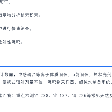
放射性。
指示物分析核素积累。
中进行快速筛查。
放射性沉积。
烁计数器，电感耦合等离子体质谱仪，α能谱仪，热释光
，便携式辐射剂量率仪，沉积物采样器，超纯水制备系统
答：重点检测铀-238、铯-137、镭-226等常见