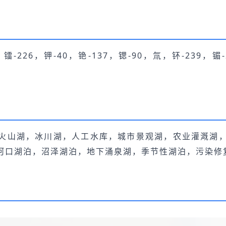
226，钾-40，铯-137，锶-90，氚，钚-239，镅-2
火山湖，冰川湖，人工水库，城市景观湖，农业灌溉湖
河口湖泊，沼泽湖泊，地下涌泉湖，季节性湖泊，污染修