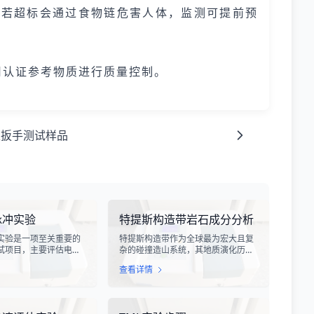
0若超标会通过食物链危害人体，监测可提前预
用认证参考物质进行质量控制。
矩扳手测试样品
脉冲实验
特提斯构造带岩石成分分析
实验是一项至关重要的
特提斯构造带作为全球最为宏大且复
试项目，主要评估电子
杂的碰撞造山系统，其地质演化历史
受雷电电磁脉冲干扰时
跨越了数亿年，记录了原特提斯、古
查看详情
。雷电作为一种自然现
特提斯和新特提斯洋的开裂与闭合过
程中会产生极强的电磁
程。对该构造带内岩石进行精确的成
冲具有上升时间快、持
分分析，是揭示板块俯冲、碰撞造山
量密度高等特点，可能
机制以及成矿作用规律的关键手段。