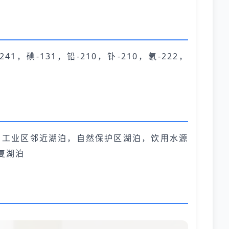
41，碘-131，铅-210，钋-210，氡-222，
，工业区邻近湖泊，自然保护区湖泊，饮用水源
复湖泊