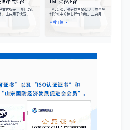
快速评估实验
TML实验步骤
设备造成严重的干扰甚
特提斯构造带岩石成分分析技术，主
。
要是基于现代地球化学分析手段，对
评估实验是一项重要的
TML实验步骤是微生物检测与质量控
采集自该区域的各类岩石样本进行主
术，主要用于快速、准
制领域中的核心操作流程，主要用于
量元素、微量元素以及同位素组成的
的代谢活性和生存状
测定样品中的总微生物负荷。在制
定性与定量测定。
查看详情
过检测细菌细胞内的特
药、食品、化妆品及环境监测等行
酶活性或能量指标，能
业，TML（Total Microbial Load）检
获得细菌活性的定量数
测是评估产品卫生质量、安全性以及
测、食品安全、医药研
生产过程控制水平的关键指标。通过
提供科学依据。
对样品中需氧菌总数、霉菌和酵母菌
总数的定量分析，科研人员和质量控
制人员能够准确判断样品是否受到微
生物污染，从而确保最终产品的质量
符合相关法规标准。