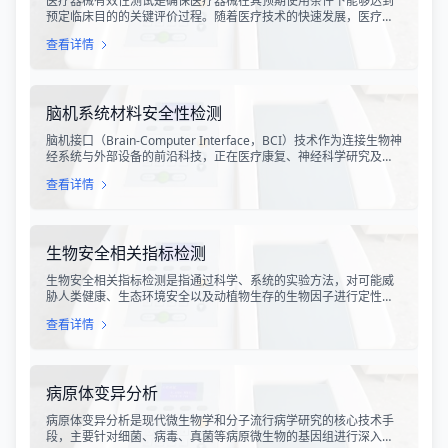
医疗器械有效性测试是确保医疗器械在其预期使用条件下能够达到
预定临床目的的关键评价过程。随着医疗技术的快速发展，医疗器
械的种类和复杂程度不断增加，从简单的手术器械到复杂的有源植
查看详情
入设备，每一种产品都需要经过严格的有效性验证，以确保其在临
床应用中的安全性和有效性。
脑机系统材料安全性检测
脑机接口（Brain-Computer Interface，BCI）技术作为连接生物神
经系统与外部设备的前沿科技，正在医疗康复、神经科学研究及人
机交互领域展现出巨大的应用潜力。随着脑机系统从实验室走向临
查看详情
床应用，其材料安全性问题日益受到关注。脑机系统材料安全性检
测是指针对植入或非植入式脑机接口系统中使用的各类材料，进行
系统的生物相容性、毒理学及功能稳定性评估的专业技术服务。
生物安全相关指标检测
生物安全相关指标检测是指通过科学、系统的实验方法，对可能威
胁人类健康、生态环境安全以及动植物生存的生物因子进行定性或
定量分析的技术过程。随着全球化进程加快、生物技术快速发展以
查看详情
及新发突发传染病频发，生物安全已成为国家安全的重要组成部
分。生物安全检测涉及病原微生物、生物毒素、转基因生物、外来
入侵物种等多个领域，是预防生物威胁、保障公共卫生安全和生态
平衡的关键技术手段。
病原体变异分析
病原体变异分析是现代微生物学和分子流行病学研究的核心技术手
段，主要针对细菌、病毒、真菌等病原微生物的基因组进行深入研