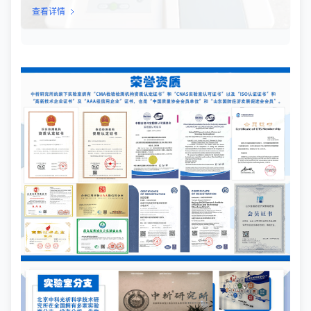
究，揭示其遗传物质的变异规律和演化特征。随着分子生物学技术
查看详情
的飞速发展，病原体变异分析已从传统的表型分析逐步转向基因型
分析，为传染病的溯源、防控和治疗提供了更加精准的科学依据。