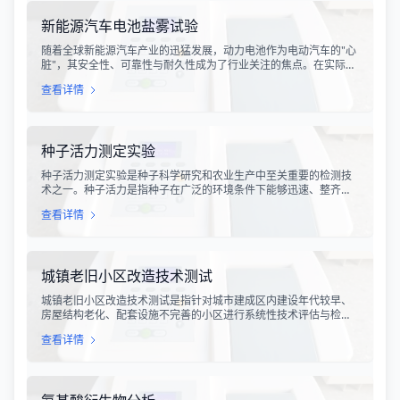
新能源汽车电池盐雾试验
随着全球新能源汽车产业的迅猛发展，动力电池作为电动汽车的"心
脏"，其安全性、可靠性与耐久性成为了行业关注的焦点。在实际使
用过程中，新能源汽车往往需要面对各种复杂的气候环境，尤其是
查看详情
在沿海地区、盐碱地或冬季撒盐除冰的道路上行驶时，电池系统极
易受到盐雾环境的侵蚀。为了评估动力电池在盐雾环境下的耐腐蚀
性能，新能源汽车电池盐雾试验成为了电池研发、生产及质检环节
中不可或缺的一项关键测试项目。
种子活力测定实验
种子活力测定实验是种子科学研究和农业生产中至关重要的检测技
术之一。种子活力是指种子在广泛的环境条件下能够迅速、整齐地
发芽并生长成正常幼苗的能力，它是衡量种子质量的重要指标，比
查看详情
传统的发芽率更能全面反映种子的田间表现。种子活力不仅影响种
子的贮藏寿命，还直接关系到播种后的出苗率和幼苗生长势，对农
业生产具有重要意义。
城镇老旧小区改造技术测试
城镇老旧小区改造技术测试是指针对城市建成区内建设年代较早、
房屋结构老化、配套设施不完善的小区进行系统性技术评估与检测
的专项服务。随着我国城市化进程的深入推进，老旧小区改造已成
查看详情
为改善民生、提升城市品质的重要工程。技术测试工作贯穿于改造
项目的全过程，为工程决策、设计施工和验收交付提供科学依据。