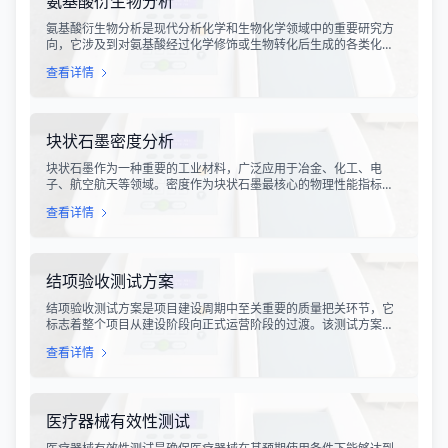
氨基酸衍生物分析
氨基酸衍生物分析是现代分析化学和生物化学领域中的重要研究方
向，它涉及到对氨基酸经过化学修饰或生物转化后生成的各类化合
物的定性定量分析。氨基酸作为构成蛋白质的基本单位，在生物体
查看详情
内通过多种代谢途径转化为具有特定生理活性的衍生物，这些衍生
物在医药、食品、化工等领域具有广泛的应用价值。
块状石墨密度分析
块状石墨作为一种重要的工业材料，广泛应用于冶金、化工、电
子、航空航天等领域。密度作为块状石墨最核心的物理性能指标之
一，直接反映了材料的致密程度、孔隙结构以及整体质量状况。块
查看详情
状石墨密度分析是通过科学规范的检测手段，准确测定石墨材料的
体积密度、真密度、开口孔隙率等关键参数，为材料研发、生产工
艺优化以及产品质量控制提供可靠的数据支撑。
结项验收测试方案
结项验收测试方案是项目建设周期中至关重要的质量把关环节，它
标志着整个项目从建设阶段向正式运营阶段的过渡。该测试方案通
过系统化、规范化的检测流程，对项目的技术指标、功能实现、性
查看详情
能表现等核心要素进行全面验证，确保项目交付成果能够满足设计
要求和相关标准规范。在现代工程建设、软件开发、设备采购等领
域，结项验收测试已成为不可或缺的质量保障手段。
医疗器械有效性测试