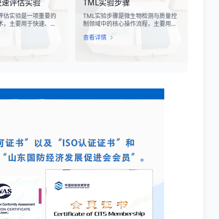
快速评估实验
TML实验步骤
设备造成严重的干扰甚
特提斯构造带岩石成分分析技术，主
。
要是基于现代地球化学分析手段，对
评估实验是一项重要的
TML实验步骤是微生物检测与质量控
采集自该区域的各类岩石样本进行主
术，主要用于快速、准
制领域中的核心操作流程，主要用于
量元素、微量元素以及同位素组成的
的代谢活性和生存状
测定样品中的总微生物负荷。在制
定性与定量测定。
查看详情
过检测细菌细胞内的特
药、食品、化妆品及环境监测等行
酶活性或能量指标，能
业，TML（Total Microbial Load）检
获得细菌活性的定量数
测是评估产品卫生质量、安全性以及
测、食品安全、医药研
生产过程控制水平的关键指标。通过
提供科学依据。
对样品中需氧菌总数、霉菌和酵母菌
总数的定量分析，科研人员和质量控
制人员能够准确判断样品是否受到微
生物污染，从而确保最终产品的质量
符合相关法规标准。