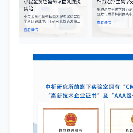
小鼠金黄色葡萄球菌乳腺炎
细胞治疗生物学
松动、零部件损坏、性能下降甚至完
度测试，可以准确评估
全失效，给生产企业和消费者带来巨
变形能力、耐磨性能以
实验
细胞治疗生物学效力测
大的经济损失和安全隐患。
度。
研发与质量控制体系中
小鼠金黄色葡萄球菌乳腺炎实验是医
心环节之一。随着再生
学科研领域中用于研究乳腺炎发病机
查看详情
疗的飞速发展，尤其是CA
制、药物筛选及免疫应答反应的重要
T、干细胞及NK细胞
查看详情
动物模型实验。乳腺炎作为哺乳期女
市，如何科学、准确地
性及乳用牲畜中常见的一种炎症性疾
胞药物”的临床治疗潜
病，对公共卫生和畜牧业经济均构成
部门与制药企业共同关
显著影响。金黄色葡萄球菌作为引发
物学效力，简称“效价
乳腺炎的主要病原菌之一，因其高致
细胞计数或表型分析，
病性和耐药性成为研究的重点对象。
品能够引起某种特定生
通过构建小鼠金黄色葡萄球菌乳腺感
力，是其有效性的直接
染模型，科研人员能够在可控的实验
条件下，深入探究病原菌与宿主之间
的相互作用，揭示