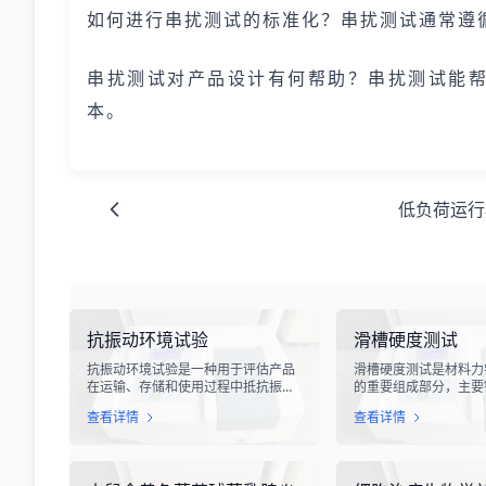
如何进行串扰测试的标准化？串扰测试通常遵循国际
串扰测试对产品设计有何帮助？串扰测试能
本。
低负荷运行
抗振动环境试验
滑槽硬度测试
抗振动环境试验是一种用于评估产品
滑槽硬度测试是材料力
在运输、存储和使用过程中抵抗振动
的重要组成部分，主要
能力的专业检测技术。在现代化工业
设备、输送系统、自动
查看详情
查看详情
生产中，产品需要经历各种复杂的物
用的滑槽部件进行硬度
流运输环节，从生产线到最终用户手
槽作为物料输送的关键
中，不可避免地会受到不同程度的振
硬度性能直接影响设备
动冲击。这种振动可能导致产品结构
运行稳定性和安全性。