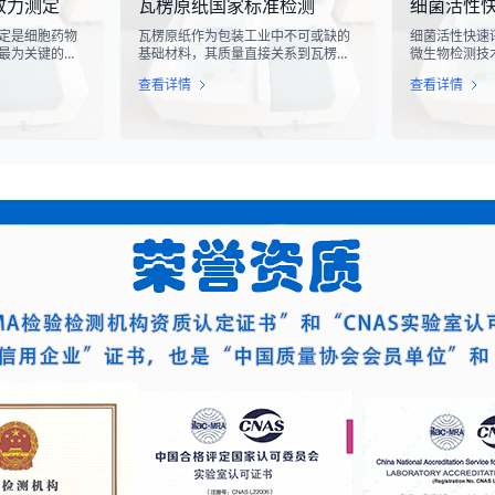
效力测定
瓦楞原纸国家标准检测
细菌活性
滑槽材料的抗
关键检测手段，对于保障工业生产安
对周围的电子
及整体机械强
全具有重要意义。
至永久性损坏
定是细胞药物
瓦楞原纸作为包装工业中不可或缺的
细菌活性快速
最为关键的核
基础材料，其质量直接关系到瓦楞纸
微生物检测技
医学与免疫治
箱的强度、耐用性和整体性能。瓦楞
确地评估细菌
查看详情
查看详情
R-T、TCR-
原纸国家标准检测是依据GB/T
态。该技术通
疗法的陆续上
13023-2008《瓦楞原纸》国家标准
定代谢产物、
评估这些“活细
及相关测试方法标准，对瓦楞原纸的
够在短时间内
力，成为了监管
各项物理性能指标进行系统化测试和
据，为环境监
注的焦点。生
评价的过程。该检测体系涵盖了从原
发和工业生产
”，并非简单的
材料选取到成品出厂的全过程质量控
而是指细胞产
制，为包装行业提供了科学、规范的
物学反应的能
质量评价依据。
量度。