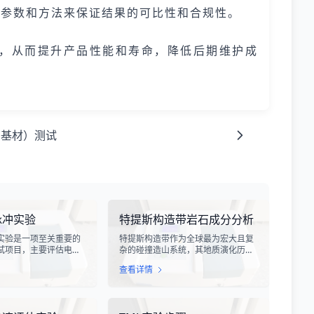
义测试参数和方法来保证结果的可比性和合规性。
，从而提升产品性能和寿命，降低后期维护成
与基材）测试
脉冲实验
特提斯构造带岩石成分分析
实验是一项至关重要的
特提斯构造带作为全球最为宏大且复
试项目，主要评估电子
杂的碰撞造山系统，其地质演化历史
受雷电电磁脉冲干扰时
跨越了数亿年，记录了原特提斯、古
查看详情
。雷电作为一种自然现
特提斯和新特提斯洋的开裂与闭合过
程中会产生极强的电磁
程。对该构造带内岩石进行精确的成
冲具有上升时间快、持
分分析，是揭示板块俯冲、碰撞造山
量密度高等特点，可能
机制以及成矿作用规律的关键手段。