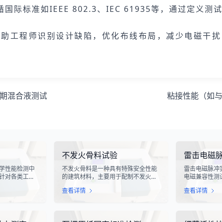
标准如IEEE 802.3、IEC 61935等，通过定
帮助工程师识别设计缺陷，优化布线布局，减少电磁干扰
期混合液测试
粘接性能（如
不发火骨料试验
雷击电磁
学性能检测中
不发火骨料是一种具有特殊安全性能
雷击电磁脉冲
针对各类工业
的建筑材料，主要用于配制不发火混
电磁兼容性测
化生产线中使
凝土或不发火砂浆。该材料在受到摩
电气设备在遭
查看详情
查看详情
指标评估。滑
擦、撞击等机械作用时，不会产生火
的抗扰度性能
导向部件，其
花，从而有效降低在易燃易爆环境中
象，其放电过
的使用寿命、
发生火灾或爆炸事故的风险。不发火
脉冲，这种脉
通过科学的硬
骨料试验是评定该类材料安全性能的
续时间短、能