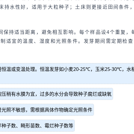
床持水性好，适用于大粒种子；土床则更接近田间条件
间保持适当距离，避免相互影响。每个样品设4个重复，每
控制适宜的温度、湿度和光照条件。发芽期间需定期检查
或变温处理。恒温发芽如小麦20-25℃，玉米25-30℃，水稻2
按压稍有水膜为宜，过多的水分会导致种子腐烂或缺氧
对光照不敏感，需根据具体作物确定光照条件
芽种子数、畸形苗数、霉烂种子数等