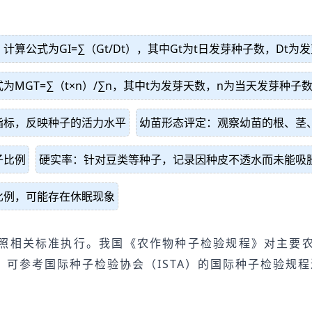
公式为GI=∑（Gt/Dt），其中Gt为t日发芽种子数，Dt为
GT=∑（t×n）/∑n，其中t为发芽天数，n为当天发芽种子
指标，反映种子的活力水平
幼苗形态评定：观察幼苗的根、茎
子比例
硬实率：针对豆类等种子，记录因种皮不透水而未能吸
比例，可能存在休眠现象
照相关标准执行。我国《农作物种子检验规程》对主要
可参考国际种子检验协会（ISTA）的国际种子检验规