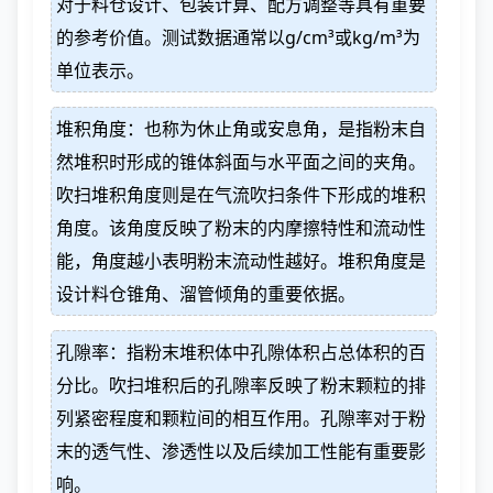
对于料仓设计、包装计算、配方调整等具有重要
的参考价值。测试数据通常以g/cm³或kg/m³为
单位表示。
堆积角度：也称为休止角或安息角，是指粉末自
然堆积时形成的锥体斜面与水平面之间的夹角。
吹扫堆积角度则是在气流吹扫条件下形成的堆积
角度。该角度反映了粉末的内摩擦特性和流动性
能，角度越小表明粉末流动性越好。堆积角度是
设计料仓锥角、溜管倾角的重要依据。
孔隙率：指粉末堆积体中孔隙体积占总体积的百
分比。吹扫堆积后的孔隙率反映了粉末颗粒的排
列紧密程度和颗粒间的相互作用。孔隙率对于粉
末的透气性、渗透性以及后续加工性能有重要影
响。