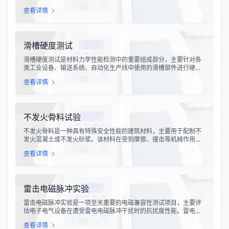
各种复杂的物流运输环节，从生产线到最终用户手中，不可避免地
查看详情
会受到不同程度的振动冲击。这种振动可能导致产品结构松动、零
部件损坏、性能下降甚至完全失效，给生产企业和消费者带来巨大
的经济损失和安全隐患。
滑槽硬度测试
滑槽硬度测试是材料力学性能检测中的重要组成部分，主要针对各
类工业设备、输送系统、自动化生产线中使用的滑槽部件进行硬度
指标评估。滑槽作为物料输送的关键导向部件，其硬度性能直接影
查看详情
响设备的使用寿命、运行稳定性和安全性。通过科学的硬度测试，
可以准确评估滑槽材料的抗变形能力、耐磨性能以及整体机械强
度。
不发火骨料试验
不发火骨料是一种具有特殊安全性能的建筑材料，主要用于配制不
发火混凝土或不发火砂浆。该材料在受到摩擦、撞击等机械作用
时，不会产生火花，从而有效降低在易燃易爆环境中发生火灾或爆
查看详情
炸事故的风险。不发火骨料试验是评定该类材料安全性能的关键检
测手段，对于保障工业生产安全具有重要意义。
雷击电磁脉冲实验
雷击电磁脉冲实验是一项至关重要的电磁兼容性测试项目，主要评
估电子电气设备在遭受雷电电磁脉冲干扰时的抗扰度性能。雷电作
为一种自然现象，其放电过程中会产生极强的电磁脉冲，这种脉冲
查看详情
具有上升时间快、持续时间短、能量密度高等特点，可能对周围的