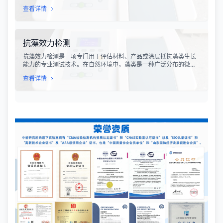
监测等行业，TML（Total Microbial Load）检测是评估产品卫生质
查看详情
量、安全性以及生产过程控制水平的关键指标。通过对样品中需氧
菌总数、霉菌和酵母菌总数的定量分析，科研人员和质量控制人员
能够准确判断样品是否受到微生物污染，从而确保最终产品的质量
符合相关法规标准。
抗藻效力检测
抗藻效力检测是一项专门用于评估材料、产品或涂层抵抗藻类生长
能力的专业测试技术。在自然环境中，藻类是一种广泛分布的微生
物，能够在潮湿、光照充足的环境中迅速繁殖，并在各种材料表面
查看详情
形成生物膜。藻类的生长不仅会影响产品的外观，导致表面变色、
污渍和异味，还可能对材料的物理性能造成损害，缩短产品的使用
寿命。因此，抗藻效力检测在建筑材料、船舶涂料、纺织品、塑料
制品等多个行业中具有重要的应用价值。