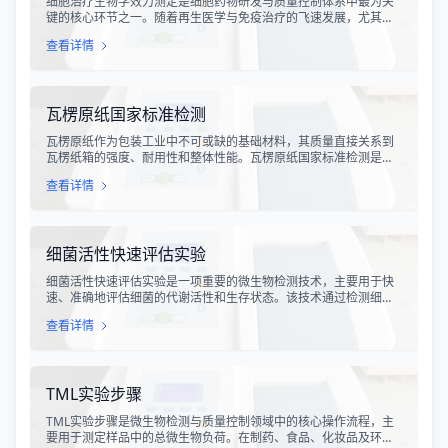
细胞治疗生物学效力测定是细胞药物研发与质量控制体系中最为关
键的核心环节之一。随着再生医学与免疫治疗的飞速发展，尤其是
CAR-T、TCR-T、干细胞及NK细胞疗法的陆续上市，如何科学、准
查看详情
确地评估这些“活细胞药物”的临床治疗潜力，成为了监管部门与制药
企业共同关注的焦点。生物学效力，简称“效价”，并非简单的细胞计
数或表型分析，而是指细胞产品能够引起某种特定生物学反应的能
力，是其有效性的直接量度。
瓦楞原纸国家标准检测
瓦楞原纸作为包装工业中不可或缺的基础材料，其质量直接关系到
瓦楞纸箱的强度、耐用性和整体性能。瓦楞原纸国家标准检测是依
据GB/T 13023-2008《瓦楞原纸》国家标准及相关测试方法标准，
查看详情
对瓦楞原纸的各项物理性能指标进行系统化测试和评价的过程。该
检测体系涵盖了从原材料选取到成品出厂的全过程质量控制，为包
装行业提供了科学、规范的质量评价依据。
细菌活性快速评估实验
细菌活性快速评估实验是一项重要的微生物检测技术，主要用于快
速、准确地评估细菌的代谢活性和生存状态。该技术通过检测细菌
细胞内的特定代谢产物、酶活性或能量指标，能够在短时间内获得
查看详情
细菌活性的定量数据，为环境监测、食品安全、医药研发和工业生
产提供科学依据。
TML实验步骤
TML实验步骤是微生物检测与质量控制领域中的核心操作流程，主
要用于测定样品中的总微生物负荷。在制药、食品、化妆品及环境