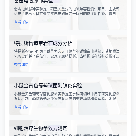
雷击电磁脉冲实验
雷击电磁脉冲实验是一项至关重要的电磁兼容性测试项目，主要评
估电子电气设备在遭受雷电电磁脉冲干扰时的抗扰度性能。雷电作
为一种自然现象，其放电过程中会产生极强的电磁脉冲，这种脉冲
查看详情
具有上升时间快、持续时间短、能量密度高等特点，可能对周围的
电子设备造成严重的干扰甚至永久性损坏。
特提斯构造带岩石成分分析
特提斯构造带作为全球最为宏大且复杂的碰撞造山系统，其地质演
化历史跨越了数亿年，记录了原特提斯、古特提斯和新特提斯洋的
开裂与闭合过程。对该构造带内岩石进行精确的成分分析，是揭示
查看详情
板块俯冲、碰撞造山机制以及成矿作用规律的关键手段。特提斯构
造带岩石成分分析技术，主要是基于现代地球化学分析手段，对采
集自该区域的各类岩石样本进行主量元素、微量元素以及同位素组
成的定性与定量测定。
小鼠金黄色葡萄球菌乳腺炎实验
小鼠金黄色葡萄球菌乳腺炎实验是医学科研领域中用于研究乳腺炎
发病机制、药物筛选及免疫应答反应的重要动物模型实验。乳腺炎
作为哺乳期女性及乳用牲畜中常见的一种炎症性疾病，对公共卫生
查看详情
和畜牧业经济均构成显著影响。金黄色葡萄球菌作为引发乳腺炎的
主要病原菌之一，因其高致病性和耐药性成为研究的重点对象。通
过构建小鼠金黄色葡萄球菌乳腺感染模型，科研人员能够在可控的
实验条件下，深入探究病原菌与宿主之间的相互作用，揭示
细胞治疗生物学效力测定