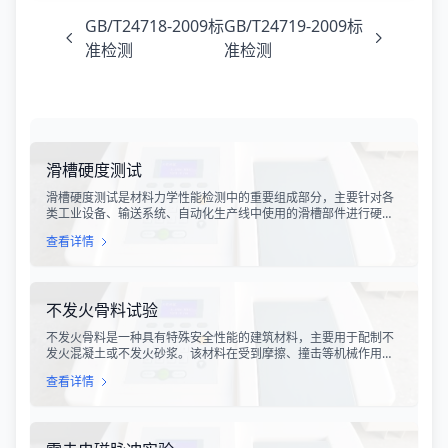
GB/T24718-2009标
GB/T24719-2009标
准检测
准检测
滑槽硬度测试
滑槽硬度测试是材料力学性能检测中的重要组成部分，主要针对各
类工业设备、输送系统、自动化生产线中使用的滑槽部件进行硬度
指标评估。滑槽作为物料输送的关键导向部件，其硬度性能直接影
查看详情
响设备的使用寿命、运行稳定性和安全性。通过科学的硬度测试，
可以准确评估滑槽材料的抗变形能力、耐磨性能以及整体机械强
度。
不发火骨料试验
不发火骨料是一种具有特殊安全性能的建筑材料，主要用于配制不
发火混凝土或不发火砂浆。该材料在受到摩擦、撞击等机械作用
时，不会产生火花，从而有效降低在易燃易爆环境中发生火灾或爆
查看详情
炸事故的风险。不发火骨料试验是评定该类材料安全性能的关键检
测手段，对于保障工业生产安全具有重要意义。