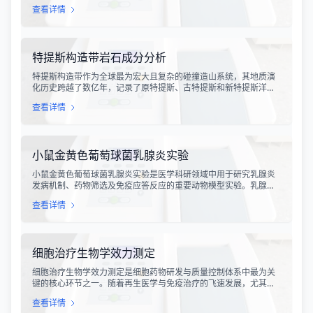
为一种自然现象，其放电过程中会产生极强的电磁脉冲，这种脉冲
查看详情
具有上升时间快、持续时间短、能量密度高等特点，可能对周围的
电子设备造成严重的干扰甚至永久性损坏。
特提斯构造带岩石成分分析
特提斯构造带作为全球最为宏大且复杂的碰撞造山系统，其地质演
化历史跨越了数亿年，记录了原特提斯、古特提斯和新特提斯洋的
开裂与闭合过程。对该构造带内岩石进行精确的成分分析，是揭示
查看详情
板块俯冲、碰撞造山机制以及成矿作用规律的关键手段。特提斯构
造带岩石成分分析技术，主要是基于现代地球化学分析手段，对采
集自该区域的各类岩石样本进行主量元素、微量元素以及同位素组
成的定性与定量测定。
小鼠金黄色葡萄球菌乳腺炎实验
小鼠金黄色葡萄球菌乳腺炎实验是医学科研领域中用于研究乳腺炎
发病机制、药物筛选及免疫应答反应的重要动物模型实验。乳腺炎
作为哺乳期女性及乳用牲畜中常见的一种炎症性疾病，对公共卫生
查看详情
和畜牧业经济均构成显著影响。金黄色葡萄球菌作为引发乳腺炎的
主要病原菌之一，因其高致病性和耐药性成为研究的重点对象。通
过构建小鼠金黄色葡萄球菌乳腺感染模型，科研人员能够在可控的
实验条件下，深入探究病原菌与宿主之间的相互作用，揭示
细胞治疗生物学效力测定
细胞治疗生物学效力测定是细胞药物研发与质量控制体系中最为关
键的核心环节之一。随着再生医学与免疫治疗的飞速发展，尤其是
CAR-T、TCR-T、干细胞及NK细胞疗法的陆续上市，如何科学、准
查看详情
确地评估这些“活细胞药物”的临床治疗潜力，成为了监管部门与制药