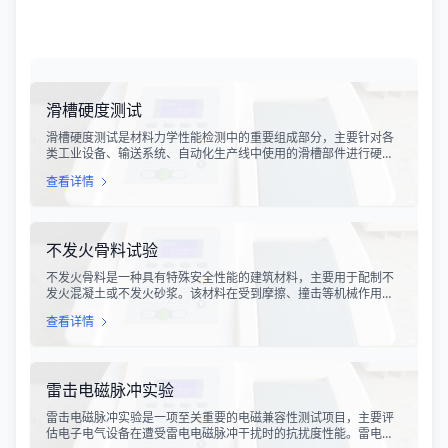
滑槽硬度测试
滑槽硬度测试是材料力学性能检测中的重要组成部分，主要针对各
类工业设备、输送系统、自动化生产线中使用的滑槽部件进行硬度
指标评估。滑槽作为物料输送的关键导向部件，其硬度性能直接影
查看详情
响设备的使用寿命、运行稳定性和安全性。通过科学的硬度测试，
可以准确评估滑槽材料的抗变形能力、耐磨性能以及整体机械强
度。
不发火骨料试验
不发火骨料是一种具有特殊安全性能的建筑材料，主要用于配制不
发火混凝土或不发火砂浆。该材料在受到摩擦、撞击等机械作用
时，不会产生火花，从而有效降低在易燃易爆环境中发生火灾或爆
查看详情
炸事故的风险。不发火骨料试验是评定该类材料安全性能的关键检
测手段，对于保障工业生产安全具有重要意义。
雷击电磁脉冲实验
雷击电磁脉冲实验是一项至关重要的电磁兼容性测试项目，主要评
估电子电气设备在遭受雷电电磁脉冲干扰时的抗扰度性能。雷电作