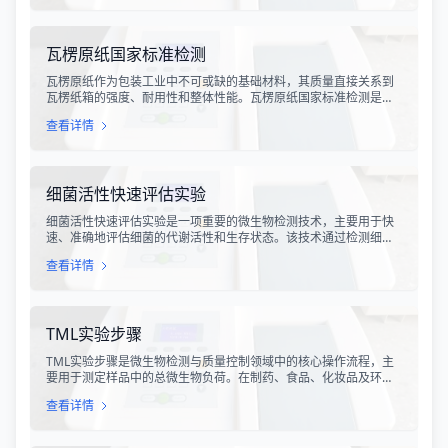
企业共同关注的焦点。生物学效力，简称“效价”，并非简单的细胞计
数或表型分析，而是指细胞产品能够引起某种特定生物学反应的能
力，是其有效性的直接量度。
瓦楞原纸国家标准检测
瓦楞原纸作为包装工业中不可或缺的基础材料，其质量直接关系到
瓦楞纸箱的强度、耐用性和整体性能。瓦楞原纸国家标准检测是依
据GB/T 13023-2008《瓦楞原纸》国家标准及相关测试方法标准，
查看详情
对瓦楞原纸的各项物理性能指标进行系统化测试和评价的过程。该
检测体系涵盖了从原材料选取到成品出厂的全过程质量控制，为包
装行业提供了科学、规范的质量评价依据。
细菌活性快速评估实验
细菌活性快速评估实验是一项重要的微生物检测技术，主要用于快
速、准确地评估细菌的代谢活性和生存状态。该技术通过检测细菌
细胞内的特定代谢产物、酶活性或能量指标，能够在短时间内获得
查看详情
细菌活性的定量数据，为环境监测、食品安全、医药研发和工业生
产提供科学依据。
TML实验步骤
TML实验步骤是微生物检测与质量控制领域中的核心操作流程，主
要用于测定样品中的总微生物负荷。在制药、食品、化妆品及环境
监测等行业，TML（Total Microbial Load）检测是评估产品卫生质
查看详情
量、安全性以及生产过程控制水平的关键指标。通过对样品中需氧
菌总数、霉菌和酵母菌总数的定量分析，科研人员和质量控制人员
能够准确判断样品是否受到微生物污染，从而确保最终产品的质量