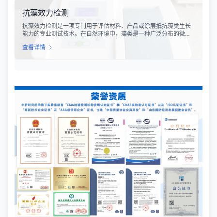
符合相关法规标准。
抗藻效力检测
抗藻效力检测是一项专门用于评估材料、产品或涂层抵抗藻类生长
能力的专业测试技术。在自然环境中，藻类是一种广泛分布的微生
物，能够在潮湿、光照充足的环境中迅速繁殖，并在各种材料表面
查看详情
形成生物膜。藻类的生长不仅会影响产品的外观，导致表面变色、
污渍和异味，还可能对材料的物理性能造成损害，缩短产品的使用
寿命。因此，抗藻效力检测在建筑材料、船舶涂料、纺织品、塑料
制品等多个行业中具有重要的应用价值。