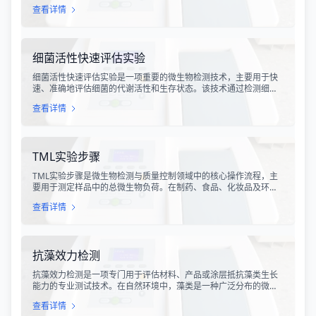
据GB/T 13023-2008《瓦楞原纸》国家标准及相关测试方法标准，
查看详情
对瓦楞原纸的各项物理性能指标进行系统化测试和评价的过程。该
检测体系涵盖了从原材料选取到成品出厂的全过程质量控制，为包
装行业提供了科学、规范的质量评价依据。
细菌活性快速评估实验
细菌活性快速评估实验是一项重要的微生物检测技术，主要用于快
速、准确地评估细菌的代谢活性和生存状态。该技术通过检测细菌
细胞内的特定代谢产物、酶活性或能量指标，能够在短时间内获得
查看详情
细菌活性的定量数据，为环境监测、食品安全、医药研发和工业生
产提供科学依据。
TML实验步骤
TML实验步骤是微生物检测与质量控制领域中的核心操作流程，主
要用于测定样品中的总微生物负荷。在制药、食品、化妆品及环境
监测等行业，TML（Total Microbial Load）检测是评估产品卫生质
查看详情
量、安全性以及生产过程控制水平的关键指标。通过对样品中需氧
菌总数、霉菌和酵母菌总数的定量分析，科研人员和质量控制人员
能够准确判断样品是否受到微生物污染，从而确保最终产品的质量
符合相关法规标准。
抗藻效力检测
抗藻效力检测是一项专门用于评估材料、产品或涂层抵抗藻类生长
能力的专业测试技术。在自然环境中，藻类是一种广泛分布的微生
物，能够在潮湿、光照充足的环境中迅速繁殖，并在各种材料表面
查看详情
形成生物膜。藻类的生长不仅会影响产品的外观，导致表面变色、