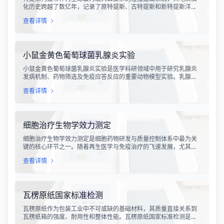
化历史跨越了数亿年，记录了原特提斯、古特提斯和新特提斯洋的
开裂与闭合过程。对该构造带内岩石进行精确的成分分析，是揭示
查看详情
板块俯冲、碰撞造山机制以及成矿作用规律的关键手段。特提斯构
造带岩石成分分析技术，主要是基于现代地球化学分析手段，对采
集自该区域的各类岩石样本进行主量元素、微量元素以及同位素组
成的定性与定量测定。
小鼠金黄色葡萄球菌乳腺炎实验
小鼠金黄色葡萄球菌乳腺炎实验是医学科研领域中用于研究乳腺炎
发病机制、药物筛选及免疫应答反应的重要动物模型实验。乳腺炎
作为哺乳期女性及乳用牲畜中常见的一种炎症性疾病，对公共卫生
查看详情
和畜牧业经济均构成显著影响。金黄色葡萄球菌作为引发乳腺炎的
主要病原菌之一，因其高致病性和耐药性成为研究的重点对象。通
过构建小鼠金黄色葡萄球菌乳腺感染模型，科研人员能够在可控的
实验条件下，深入探究病原菌与宿主之间的相互作用，揭示
细胞治疗生物学效力测定
细胞治疗生物学效力测定是细胞药物研发与质量控制体系中最为关
键的核心环节之一。随着再生医学与免疫治疗的飞速发展，尤其是
CAR-T、TCR-T、干细胞及NK细胞疗法的陆续上市，如何科学、准
查看详情
确地评估这些“活细胞药物”的临床治疗潜力，成为了监管部门与制药
企业共同关注的焦点。生物学效力，简称“效价”，并非简单的细胞计
数或表型分析，而是指细胞产品能够引起某种特定生物学反应的能
力，是其有效性的直接量度。
瓦楞原纸国家标准检测
瓦楞原纸作为包装工业中不可或缺的基础材料，其质量直接关系到
瓦楞纸箱的强度、耐用性和整体性能。瓦楞原纸国家标准检测是依