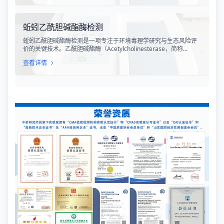
污渍和异味，还可能对材料的物理性能造成损害，缩短产品的使用
寿命。因此，抗藻效力检测在建筑材料、船舶涂料、纺织品、塑料
制品等多个行业中具有重要的应用价值。
蚯蚓乙酰胆碱酯酶检测
蚯蚓乙酰胆碱酯酶检测是一项专注于环境毒理学研究与生态风险评
价的关键技术。乙酰胆碱酯酶（Acetylcholinesterase，简称
AChE）在生物体的神经信号传导过程中扮演着至关重要的角色，其
查看详情
主要功能是水解神经递质乙酰胆碱，终止神经冲动的传递，保证神
经系统的正常功能。在环境监测领域，蚯蚓作为土壤生态系统的关
键指示生物，其体内的乙酰胆碱酯酶活性对有机磷类和氨基甲酸酯
类农药极为敏感。