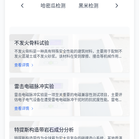
哈密瓜检测
黑米检测
不发火骨料试验
不发火骨料是一种具有特殊安全性能的建筑材料，主要用于配制不
发火混凝土或不发火砂浆。该材料在受到摩擦、撞击等机械作用
时，不会产生火花，从而有效降低在易燃易爆环境中发生火灾或爆
查看详情
炸事故的风险。不发火骨料试验是评定该类材料安全性能的关键检
测手段，对于保障工业生产安全具有重要意义。
雷击电磁脉冲实验
雷击电磁脉冲实验是一项至关重要的电磁兼容性测试项目，主要评
估电子电气设备在遭受雷电电磁脉冲干扰时的抗扰度性能。雷电作
为一种自然现象，其放电过程中会产生极强的电磁脉冲，这种脉冲
查看详情
具有上升时间快、持续时间短、能量密度高等特点，可能对周围的
电子设备造成严重的干扰甚至永久性损坏。
特提斯构造带岩石成分分析
特提斯构造带作为全球最为宏大且复杂的碰撞造山系统，其地质演