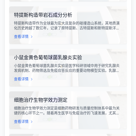
电子设备造成严重的干扰甚至永久性损坏。
特提斯构造带岩石成分分析
特提斯构造带作为全球最为宏大且复杂的碰撞造山系统，其地质演
化历史跨越了数亿年，记录了原特提斯、古特提斯和新特提斯洋的
开裂与闭合过程。对该构造带内岩石进行精确的成分分析，是揭示
查看详情
板块俯冲、碰撞造山机制以及成矿作用规律的关键手段。特提斯构
造带岩石成分分析技术，主要是基于现代地球化学分析手段，对采
集自该区域的各类岩石样本进行主量元素、微量元素以及同位素组
成的定性与定量测定。
小鼠金黄色葡萄球菌乳腺炎实验
小鼠金黄色葡萄球菌乳腺炎实验是医学科研领域中用于研究乳腺炎
发病机制、药物筛选及免疫应答反应的重要动物模型实验。乳腺炎
作为哺乳期女性及乳用牲畜中常见的一种炎症性疾病，对公共卫生
查看详情
和畜牧业经济均构成显著影响。金黄色葡萄球菌作为引发乳腺炎的
主要病原菌之一，因其高致病性和耐药性成为研究的重点对象。通
过构建小鼠金黄色葡萄球菌乳腺感染模型，科研人员能够在可控的
实验条件下，深入探究病原菌与宿主之间的相互作用，揭示
细胞治疗生物学效力测定
细胞治疗生物学效力测定是细胞药物研发与质量控制体系中最为关
键的核心环节之一。随着再生医学与免疫治疗的飞速发展，尤其是
CAR-T、TCR-T、干细胞及NK细胞疗法的陆续上市，如何科学、准
查看详情
确地评估这些“活细胞药物”的临床治疗潜力，成为了监管部门与制药
企业共同关注的焦点。生物学效力，简称“效价”，并非简单的细胞计
数或表型分析，而是指细胞产品能够引起某种特定生物学反应的能