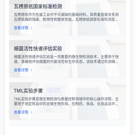
力，是其有效性的直接量度。
瓦楞原纸国家标准检测
瓦楞原纸作为包装工业中不可或缺的基础材料，其质量直接关系到
瓦楞纸箱的强度、耐用性和整体性能。瓦楞原纸国家标准检测是依
据GB/T 13023-2008《瓦楞原纸》国家标准及相关测试方法标准，
查看详情
对瓦楞原纸的各项物理性能指标进行系统化测试和评价的过程。该
检测体系涵盖了从原材料选取到成品出厂的全过程质量控制，为包
装行业提供了科学、规范的质量评价依据。
细菌活性快速评估实验
细菌活性快速评估实验是一项重要的微生物检测技术，主要用于快
速、准确地评估细菌的代谢活性和生存状态。该技术通过检测细菌
细胞内的特定代谢产物、酶活性或能量指标，能够在短时间内获得
查看详情
细菌活性的定量数据，为环境监测、食品安全、医药研发和工业生
产提供科学依据。
TML实验步骤
TML实验步骤是微生物检测与质量控制领域中的核心操作流程，主
要用于测定样品中的总微生物负荷。在制药、食品、化妆品及环境
监测等行业，TML（Total Microbial Load）检测是评估产品卫生质
查看详情
量、安全性以及生产过程控制水平的关键指标。通过对样品中需氧
菌总数、霉菌和酵母菌总数的定量分析，科研人员和质量控制人员
能够准确判断样品是否受到微生物污染，从而确保最终产品的质量
符合相关法规标准。