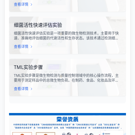
据GB/T 13023-2008《瓦楞原纸》国家标准及相关测试方法标准，
查看详情
对瓦楞原纸的各项物理性能指标进行系统化测试和评价的过程。该
检测体系涵盖了从原材料选取到成品出厂的全过程质量控制，为包
装行业提供了科学、规范的质量评价依据。
细菌活性快速评估实验
细菌活性快速评估实验是一项重要的微生物检测技术，主要用于快
速、准确地评估细菌的代谢活性和生存状态。该技术通过检测细菌
细胞内的特定代谢产物、酶活性或能量指标，能够在短时间内获得
查看详情
细菌活性的定量数据，为环境监测、食品安全、医药研发和工业生
产提供科学依据。
TML实验步骤
TML实验步骤是微生物检测与质量控制领域中的核心操作流程，主
要用于测定样品中的总微生物负荷。在制药、食品、化妆品及环境
监测等行业，TML（Total Microbial Load）检测是评估产品卫生质
查看详情
量、安全性以及生产过程控制水平的关键指标。通过对样品中需氧
菌总数、霉菌和酵母菌总数的定量分析，科研人员和质量控制人员
能够准确判断样品是否受到微生物污染，从而确保最终产品的质量
符合相关法规标准。