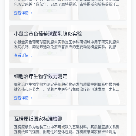
化历史跨越了数亿年，记录了原特提斯、古特提斯和新特提斯洋的
开裂与闭合过程。对该构造带内岩石进行精确的成分分析，是揭示
查看详情
板块俯冲、碰撞造山机制以及成矿作用规律的关键手段。特提斯构
造带岩石成分分析技术，主要是基于现代地球化学分析手段，对采
集自该区域的各类岩石样本进行主量元素、微量元素以及同位素组
成的定性与定量测定。
小鼠金黄色葡萄球菌乳腺炎实验
小鼠金黄色葡萄球菌乳腺炎实验是医学科研领域中用于研究乳腺炎
发病机制、药物筛选及免疫应答反应的重要动物模型实验。乳腺炎
作为哺乳期女性及乳用牲畜中常见的一种炎症性疾病，对公共卫生
查看详情
和畜牧业经济均构成显著影响。金黄色葡萄球菌作为引发乳腺炎的
主要病原菌之一，因其高致病性和耐药性成为研究的重点对象。通
过构建小鼠金黄色葡萄球菌乳腺感染模型，科研人员能够在可控的
实验条件下，深入探究病原菌与宿主之间的相互作用，揭示
细胞治疗生物学效力测定
细胞治疗生物学效力测定是细胞药物研发与质量控制体系中最为关
键的核心环节之一。随着再生医学与免疫治疗的飞速发展，尤其是
CAR-T、TCR-T、干细胞及NK细胞疗法的陆续上市，如何科学、准
查看详情
确地评估这些“活细胞药物”的临床治疗潜力，成为了监管部门与制药
企业共同关注的焦点。生物学效力，简称“效价”，并非简单的细胞计
数或表型分析，而是指细胞产品能够引起某种特定生物学反应的能
力，是其有效性的直接量度。
瓦楞原纸国家标准检测
瓦楞原纸作为包装工业中不可或缺的基础材料，其质量直接关系到
瓦楞纸箱的强度、耐用性和整体性能。瓦楞原纸国家标准检测是依