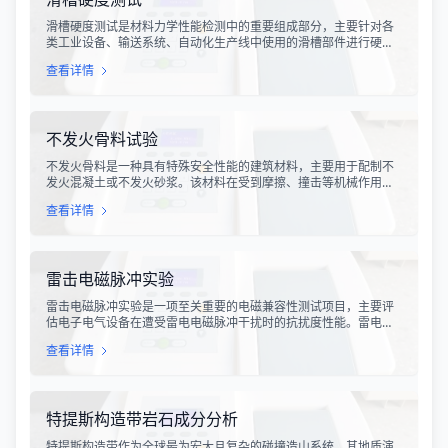
滑槽硬度测试是材料力学性能检测中的重要组成部分，主要针对各
类工业设备、输送系统、自动化生产线中使用的滑槽部件进行硬度
指标评估。滑槽作为物料输送的关键导向部件，其硬度性能直接影
查看详情
响设备的使用寿命、运行稳定性和安全性。通过科学的硬度测试，
可以准确评估滑槽材料的抗变形能力、耐磨性能以及整体机械强
度。
不发火骨料试验
不发火骨料是一种具有特殊安全性能的建筑材料，主要用于配制不
发火混凝土或不发火砂浆。该材料在受到摩擦、撞击等机械作用
时，不会产生火花，从而有效降低在易燃易爆环境中发生火灾或爆
查看详情
炸事故的风险。不发火骨料试验是评定该类材料安全性能的关键检
测手段，对于保障工业生产安全具有重要意义。
雷击电磁脉冲实验
雷击电磁脉冲实验是一项至关重要的电磁兼容性测试项目，主要评
估电子电气设备在遭受雷电电磁脉冲干扰时的抗扰度性能。雷电作
为一种自然现象，其放电过程中会产生极强的电磁脉冲，这种脉冲
查看详情
具有上升时间快、持续时间短、能量密度高等特点，可能对周围的
电子设备造成严重的干扰甚至永久性损坏。
特提斯构造带岩石成分分析
特提斯构造带作为全球最为宏大且复杂的碰撞造山系统，其地质演